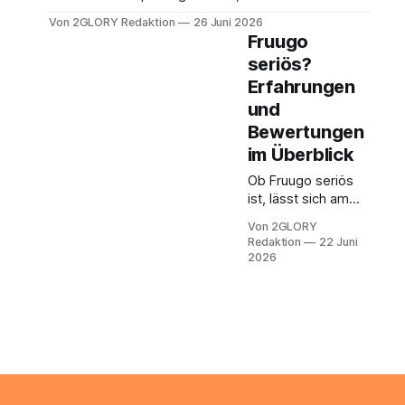
Media-Werbung oder den App Store auf die
Von 2GLORY Redaktion
26 Juni 2026
Plattform stoßen. Die extrem günstigen preisen und
Fruugo
die riesige auswahl wirken verlockend, doch was
seriös?
steckt wirklich dahinter? Dieser artikel fasst die
Erfahrungen
wichtigsten erfahrung und bewertungen zusammen,
damit Sie
und
Bewertungen
im Überblick
Ob Fruugo seriös
ist, lässt sich am
besten über harte
Von 2GLORY
Bewertungsdaten
Redaktion
22 Juni
und die
2026
Funktionsweise des
Marktplatzes
einordnen, und
genau dazu folgen
gleich konkrete
Zahlen aus großen
Portalen. Der
Suchbegriff Fruugo