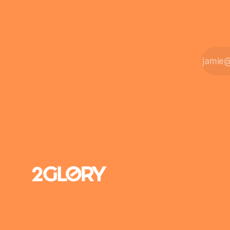
seriös taucht 2026
häufig auf, weil die
Sternebewertungen
je nach Plattform
stark
auseinandergehen
und das Risiko stark
vom einzelnen
Händler