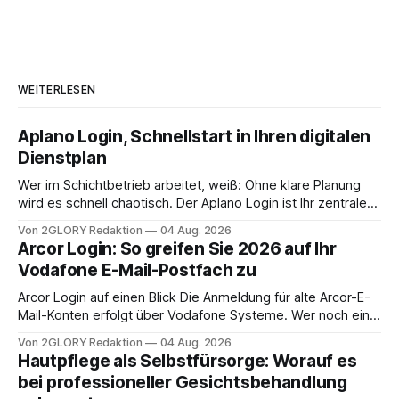
WEITERLESEN
Aplano Login, Schnellstart in Ihren digitalen
Dienstplan
Wer im Schichtbetrieb arbeitet, weiß: Ohne klare Planung
wird es schnell chaotisch. Der Aplano Login ist Ihr zentraler
Zugangspunkt, um dienstpläne, zeiterfassung,
Von 2GLORY Redaktion
04 Aug. 2026
abwesenheiten und die gesamte kommunikation rund um
Arcor Login: So greifen Sie 2026 auf Ihr
Ihr personal digital zu organisieren. In diesem Leitfaden
Vodafone E-Mail-Postfach zu
erfahren Sie alles, was Sie für einen reibungslosen Einstieg
brauchen, von der Registrierung
Arcor Login auf einen Blick Die Anmeldung für alte Arcor-E-
Mail-Konten erfolgt über Vodafone Systeme. Wer noch eine
e mail adresse mit der Endung @arcor.de oder @arcor.net
Von 2GLORY Redaktion
04 Aug. 2026
besitzt, loggt sich heute über das Vodafone E-Mail & Cloud
Hautpflege als Selbstfürsorge: Worauf es
Portal ein. Der klassische Arcor Login über mail.
bei professioneller Gesichtsbehandlung