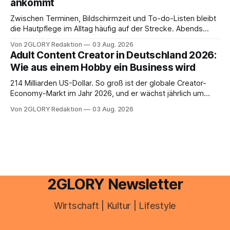
ankommt
Zwischen Terminen, Bildschirmzeit und To-do-Listen bleibt
die Hautpflege im Alltag häufig auf der Strecke. Abends
schnell abschminken, morgens eine Creme aus der
Von 2GLORY Redaktion
03 Aug. 2026
Drogerie – mehr ist zeitlich oft nicht drin. Dabei reagiert die
Adult Content Creator in Deutschland 2026:
Haut empfindlich auf Stress, Schlafmangel und
Wie aus einem Hobby ein Business wird
Umwelteinflüsse: Sie wirkt müde, spannt oder neigt zu
Unreinheiten. Professionelle
214 Milliarden US-Dollar. So groß ist der globale Creator-
Economy-Markt im Jahr 2026, und er wächst jährlich um
mehr als 22 Prozent. Was lange als Nischenphänomen galt,
Von 2GLORY Redaktion
03 Aug. 2026
ist längst ein ernstzunehmender Wirtschaftszweig. Weltweit
sind über 200 Millionen Menschen als Creator aktiv, allein in
Deutschland geht der Markt in
2GLORY Newsletter
Wirtschaft | Kultur | Lifestyle