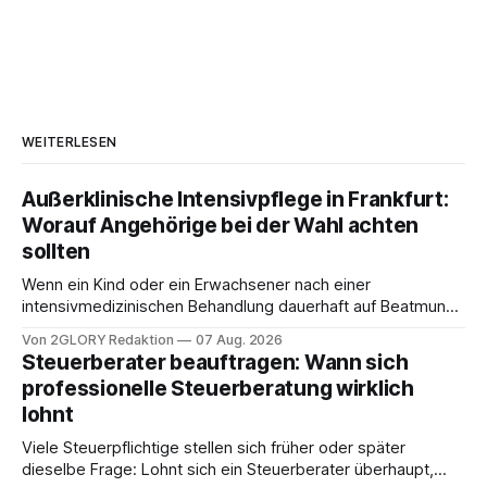
WEITERLESEN
Außerklinische Intensivpflege in Frankfurt:
Worauf Angehörige bei der Wahl achten
sollten
Wenn ein Kind oder ein Erwachsener nach einer
intensivmedizinischen Behandlung dauerhaft auf Beatmung
oder eine engmaschige pflegerische Versorgung
Von 2GLORY Redaktion
07 Aug. 2026
angewiesen ist, stellt sich für Familien eine schwierige
Steuerberater beauftragen: Wann sich
Frage: Muss die Versorgung dauerhaft in der Klinik bleiben –
professionelle Steuerberatung wirklich
oder ist ein Leben zu Hause möglich? Die außerklinische
lohnt
Intensivpflege bietet genau diese Alternative: Sie
Viele Steuerpflichtige stellen sich früher oder später
dieselbe Frage: Lohnt sich ein Steuerberater überhaupt,