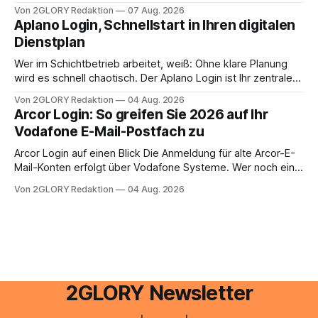
oder lässt sich die Steuererklärung auch in Eigenregie
Von 2GLORY Redaktion
07 Aug. 2026
erledigen? Die kurze Antwort: Bei einfachen
Aplano Login, Schnellstart in Ihren digitalen
Einkommensverhältnissen reicht häufig eine Steuersoftware
Dienstplan
aus – sobald jedoch mehrere Einkunftsarten
zusammentreffen oder größere finanzielle Veränderungen
Wer im Schichtbetrieb arbeitet, weiß: Ohne klare Planung
anstehen, zahlt sich professionelle Unterstützung meist
wird es schnell chaotisch. Der Aplano Login ist Ihr zentraler
aus.
Zugangspunkt, um dienstpläne, zeiterfassung,
Von 2GLORY Redaktion
04 Aug. 2026
abwesenheiten und die gesamte kommunikation rund um
Arcor Login: So greifen Sie 2026 auf Ihr
Ihr personal digital zu organisieren. In diesem Leitfaden
Vodafone E-Mail-Postfach zu
erfahren Sie alles, was Sie für einen reibungslosen Einstieg
brauchen, von der Registrierung
Arcor Login auf einen Blick Die Anmeldung für alte Arcor-E-
Mail-Konten erfolgt über Vodafone Systeme. Wer noch eine
e mail adresse mit der Endung @arcor.de oder @arcor.net
Von 2GLORY Redaktion
04 Aug. 2026
besitzt, loggt sich heute über das Vodafone E-Mail & Cloud
Portal ein. Der klassische Arcor Login über mail.
2GLORY Newsletter