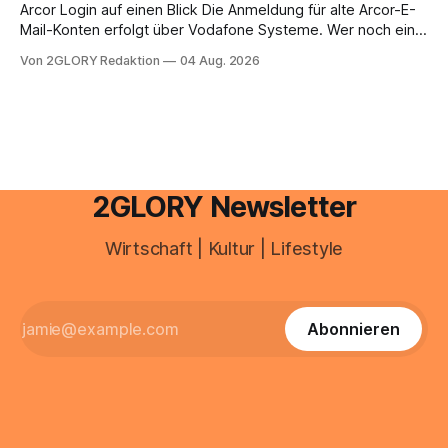
brauchen, von der Registrierung
Arcor Login auf einen Blick Die Anmeldung für alte Arcor-E-
Mail-Konten erfolgt über Vodafone Systeme. Wer noch eine
e mail adresse mit der Endung @arcor.de oder @arcor.net
Von 2GLORY Redaktion
04 Aug. 2026
besitzt, loggt sich heute über das Vodafone E-Mail & Cloud
Portal ein. Der klassische Arcor Login über mail.
2GLORY Newsletter
Wirtschaft | Kultur | Lifestyle
Abonnieren