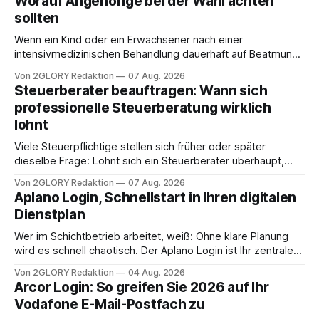
Worauf Angehörige bei der Wahl achten
sollten
Wenn ein Kind oder ein Erwachsener nach einer
intensivmedizinischen Behandlung dauerhaft auf Beatmung
oder eine engmaschige pflegerische Versorgung
Von 2GLORY Redaktion
07 Aug. 2026
angewiesen ist, stellt sich für Familien eine schwierige
Steuerberater beauftragen: Wann sich
Frage: Muss die Versorgung dauerhaft in der Klinik bleiben –
professionelle Steuerberatung wirklich
oder ist ein Leben zu Hause möglich? Die außerklinische
lohnt
Intensivpflege bietet genau diese Alternative: Sie
Viele Steuerpflichtige stellen sich früher oder später
dieselbe Frage: Lohnt sich ein Steuerberater überhaupt,
oder lässt sich die Steuererklärung auch in Eigenregie
Von 2GLORY Redaktion
07 Aug. 2026
erledigen? Die kurze Antwort: Bei einfachen
Aplano Login, Schnellstart in Ihren digitalen
Einkommensverhältnissen reicht häufig eine Steuersoftware
Dienstplan
aus – sobald jedoch mehrere Einkunftsarten
zusammentreffen oder größere finanzielle Veränderungen
Wer im Schichtbetrieb arbeitet, weiß: Ohne klare Planung
anstehen, zahlt sich professionelle Unterstützung meist
wird es schnell chaotisch. Der Aplano Login ist Ihr zentraler
aus.
Zugangspunkt, um dienstpläne, zeiterfassung,
Von 2GLORY Redaktion
04 Aug. 2026
abwesenheiten und die gesamte kommunikation rund um
Arcor Login: So greifen Sie 2026 auf Ihr
Ihr personal digital zu organisieren. In diesem Leitfaden
Vodafone E-Mail-Postfach zu
erfahren Sie alles, was Sie für einen reibungslosen Einstieg