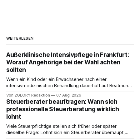
WEITERLESEN
Außerklinische Intensivpflege in Frankfurt:
Worauf Angehörige bei der Wahl achten
sollten
Wenn ein Kind oder ein Erwachsener nach einer
intensivmedizinischen Behandlung dauerhaft auf Beatmung
oder eine engmaschige pflegerische Versorgung
Von 2GLORY Redaktion
07 Aug. 2026
angewiesen ist, stellt sich für Familien eine schwierige
Steuerberater beauftragen: Wann sich
Frage: Muss die Versorgung dauerhaft in der Klinik bleiben –
professionelle Steuerberatung wirklich
oder ist ein Leben zu Hause möglich? Die außerklinische
lohnt
Intensivpflege bietet genau diese Alternative: Sie
Viele Steuerpflichtige stellen sich früher oder später
dieselbe Frage: Lohnt sich ein Steuerberater überhaupt,
oder lässt sich die Steuererklärung auch in Eigenregie