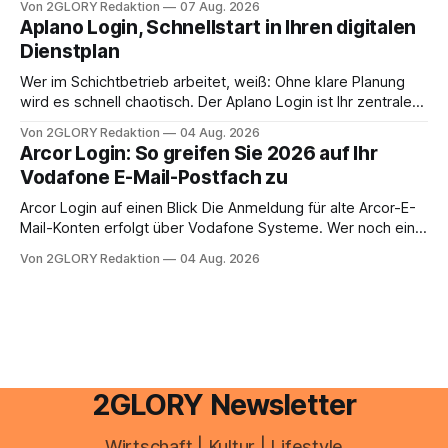
Von 2GLORY Redaktion
07 Aug. 2026
erledigen? Die kurze Antwort: Bei einfachen
Aplano Login, Schnellstart in Ihren digitalen
Einkommensverhältnissen reicht häufig eine Steuersoftware
Dienstplan
aus – sobald jedoch mehrere Einkunftsarten
zusammentreffen oder größere finanzielle Veränderungen
Wer im Schichtbetrieb arbeitet, weiß: Ohne klare Planung
anstehen, zahlt sich professionelle Unterstützung meist
wird es schnell chaotisch. Der Aplano Login ist Ihr zentraler
aus.
Zugangspunkt, um dienstpläne, zeiterfassung,
Von 2GLORY Redaktion
04 Aug. 2026
abwesenheiten und die gesamte kommunikation rund um
Arcor Login: So greifen Sie 2026 auf Ihr
Ihr personal digital zu organisieren. In diesem Leitfaden
Vodafone E-Mail-Postfach zu
erfahren Sie alles, was Sie für einen reibungslosen Einstieg
brauchen, von der Registrierung
Arcor Login auf einen Blick Die Anmeldung für alte Arcor-E-
Mail-Konten erfolgt über Vodafone Systeme. Wer noch eine
e mail adresse mit der Endung @arcor.de oder @arcor.net
Von 2GLORY Redaktion
04 Aug. 2026
besitzt, loggt sich heute über das Vodafone E-Mail & Cloud
Portal ein. Der klassische Arcor Login über mail.
2GLORY Newsletter
Wirtschaft | Kultur | Lifestyle