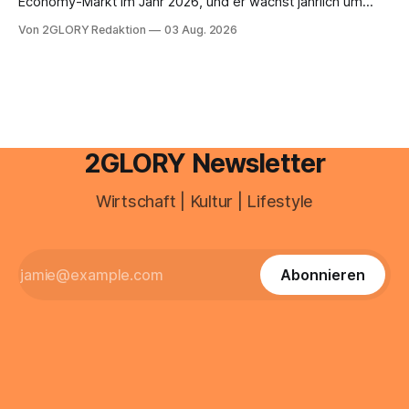
Economy-Markt im Jahr 2026, und er wächst jährlich um
mehr als 22 Prozent. Was lange als Nischenphänomen galt,
Von 2GLORY Redaktion
03 Aug. 2026
ist längst ein ernstzunehmender Wirtschaftszweig. Weltweit
sind über 200 Millionen Menschen als Creator aktiv, allein in
Deutschland geht der Markt in
2GLORY Newsletter
Wirtschaft | Kultur | Lifestyle
Abonnieren