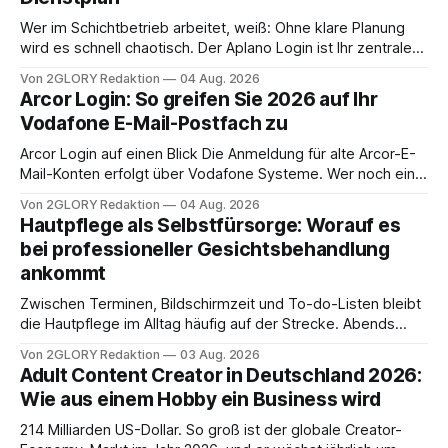
Wer im Schichtbetrieb arbeitet, weiß: Ohne klare Planung
wird es schnell chaotisch. Der Aplano Login ist Ihr zentraler
Zugangspunkt, um dienstpläne, zeiterfassung,
Von 2GLORY Redaktion
04 Aug. 2026
abwesenheiten und die gesamte kommunikation rund um
Arcor Login: So greifen Sie 2026 auf Ihr
Ihr personal digital zu organisieren. In diesem Leitfaden
Vodafone E-Mail-Postfach zu
erfahren Sie alles, was Sie für einen reibungslosen Einstieg
brauchen, von der Registrierung
Arcor Login auf einen Blick Die Anmeldung für alte Arcor-E-
Mail-Konten erfolgt über Vodafone Systeme. Wer noch eine
e mail adresse mit der Endung @arcor.de oder @arcor.net
Von 2GLORY Redaktion
04 Aug. 2026
besitzt, loggt sich heute über das Vodafone E-Mail & Cloud
Hautpflege als Selbstfürsorge: Worauf es
Portal ein. Der klassische Arcor Login über mail.
bei professioneller Gesichtsbehandlung
ankommt
Zwischen Terminen, Bildschirmzeit und To-do-Listen bleibt
die Hautpflege im Alltag häufig auf der Strecke. Abends
schnell abschminken, morgens eine Creme aus der
Von 2GLORY Redaktion
03 Aug. 2026
Drogerie – mehr ist zeitlich oft nicht drin. Dabei reagiert die
Adult Content Creator in Deutschland 2026:
Haut empfindlich auf Stress, Schlafmangel und
Wie aus einem Hobby ein Business wird
Umwelteinflüsse: Sie wirkt müde, spannt oder neigt zu
Unreinheiten. Professionelle
214 Milliarden US-Dollar. So groß ist der globale Creator-