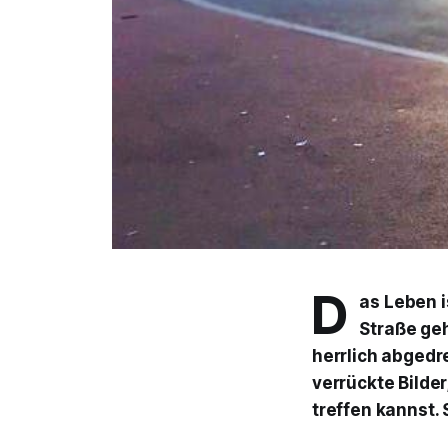
D
as Leben i
Straße geh
herrlich abgedre
verrückte Bilde
treffen kannst. 