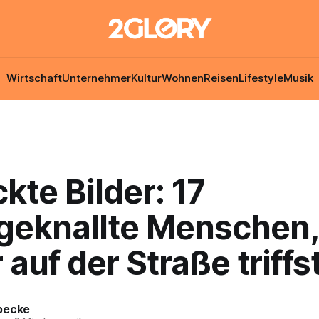
Wirtschaft
Unternehmer
Kultur
Wohnen
Reisen
Lifestyle
Musik
kte Bilder: 17
geknallte Menschen,
 auf der Straße triffst
becke