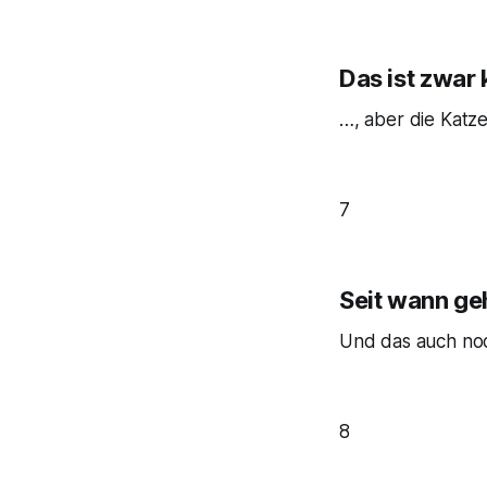
Das ist zwar
…, aber die Katze
7
Seit wann ge
Und das auch noc
8