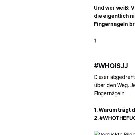
Und wer weiß: V
die eigentlich n
Fingernägeln b
1
#WHOISJJ
Dieser abgedreht
über den Weg. Je
Fingernägeln:
1. Warum trägt 
2. #WHOTHEFUC