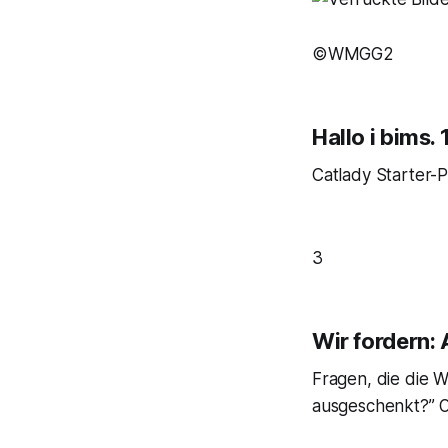
©WMGG2
Hallo i bims.
Catlady Starter-P
3
Wir fordern:
Fragen, die die W
ausgeschenkt?” Of