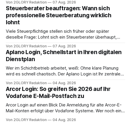
Von 2GLORY Redaktion
07 Aug. 2026
angewiesen ist, stellt sich für Familien eine schwierige
Steuerberater beauftragen: Wann sich
Frage: Muss die Versorgung dauerhaft in der Klinik bleiben –
professionelle Steuerberatung wirklich
oder ist ein Leben zu Hause möglich? Die außerklinische
lohnt
Intensivpflege bietet genau diese Alternative: Sie
Viele Steuerpflichtige stellen sich früher oder später
dieselbe Frage: Lohnt sich ein Steuerberater überhaupt,
oder lässt sich die Steuererklärung auch in Eigenregie
Von 2GLORY Redaktion
07 Aug. 2026
erledigen? Die kurze Antwort: Bei einfachen
Aplano Login, Schnellstart in Ihren digitalen
Einkommensverhältnissen reicht häufig eine Steuersoftware
Dienstplan
aus – sobald jedoch mehrere Einkunftsarten
zusammentreffen oder größere finanzielle Veränderungen
Wer im Schichtbetrieb arbeitet, weiß: Ohne klare Planung
anstehen, zahlt sich professionelle Unterstützung meist
wird es schnell chaotisch. Der Aplano Login ist Ihr zentraler
aus.
Zugangspunkt, um dienstpläne, zeiterfassung,
Von 2GLORY Redaktion
04 Aug. 2026
abwesenheiten und die gesamte kommunikation rund um
Arcor Login: So greifen Sie 2026 auf Ihr
Ihr personal digital zu organisieren. In diesem Leitfaden
Vodafone E-Mail-Postfach zu
erfahren Sie alles, was Sie für einen reibungslosen Einstieg
brauchen, von der Registrierung
Arcor Login auf einen Blick Die Anmeldung für alte Arcor-E-
Mail-Konten erfolgt über Vodafone Systeme. Wer noch eine
e mail adresse mit der Endung @arcor.de oder @arcor.net
Von 2GLORY Redaktion
04 Aug. 2026
besitzt, loggt sich heute über das Vodafone E-Mail & Cloud
Portal ein. Der klassische Arcor Login über mail.