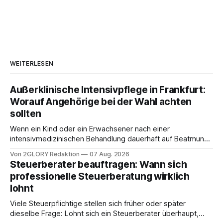
WEITERLESEN
Außerklinische Intensivpflege in Frankfurt:
Worauf Angehörige bei der Wahl achten
sollten
Wenn ein Kind oder ein Erwachsener nach einer
intensivmedizinischen Behandlung dauerhaft auf Beatmung
oder eine engmaschige pflegerische Versorgung
Von 2GLORY Redaktion
07 Aug. 2026
angewiesen ist, stellt sich für Familien eine schwierige
Steuerberater beauftragen: Wann sich
Frage: Muss die Versorgung dauerhaft in der Klinik bleiben –
professionelle Steuerberatung wirklich
oder ist ein Leben zu Hause möglich? Die außerklinische
lohnt
Intensivpflege bietet genau diese Alternative: Sie
Viele Steuerpflichtige stellen sich früher oder später
dieselbe Frage: Lohnt sich ein Steuerberater überhaupt,