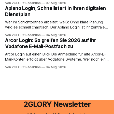
oder lässt sich die Steuererklärung auch in Eigenregie
Von 2GLORY Redaktion
07 Aug. 2026
erledigen? Die kurze Antwort: Bei einfachen
Aplano Login, Schnellstart in Ihren digitalen
Einkommensverhältnissen reicht häufig eine Steuersoftware
Dienstplan
aus – sobald jedoch mehrere Einkunftsarten
zusammentreffen oder größere finanzielle Veränderungen
Wer im Schichtbetrieb arbeitet, weiß: Ohne klare Planung
anstehen, zahlt sich professionelle Unterstützung meist
wird es schnell chaotisch. Der Aplano Login ist Ihr zentraler
aus.
Zugangspunkt, um dienstpläne, zeiterfassung,
Von 2GLORY Redaktion
04 Aug. 2026
abwesenheiten und die gesamte kommunikation rund um
Arcor Login: So greifen Sie 2026 auf Ihr
Ihr personal digital zu organisieren. In diesem Leitfaden
Vodafone E-Mail-Postfach zu
erfahren Sie alles, was Sie für einen reibungslosen Einstieg
brauchen, von der Registrierung
Arcor Login auf einen Blick Die Anmeldung für alte Arcor-E-
Mail-Konten erfolgt über Vodafone Systeme. Wer noch eine
e mail adresse mit der Endung @arcor.de oder @arcor.net
Von 2GLORY Redaktion
04 Aug. 2026
besitzt, loggt sich heute über das Vodafone E-Mail & Cloud
Portal ein. Der klassische Arcor Login über mail.
2GLORY Newsletter