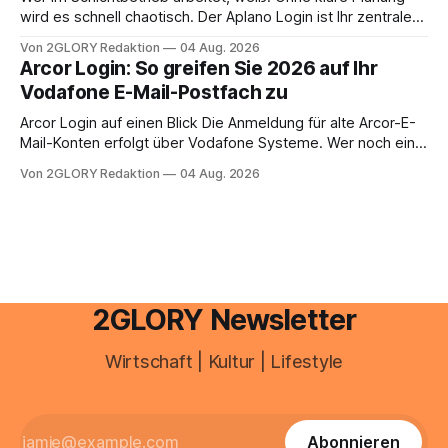
anstehen, zahlt sich professionelle Unterstützung meist
wird es schnell chaotisch. Der Aplano Login ist Ihr zentraler
aus.
Zugangspunkt, um dienstpläne, zeiterfassung,
Von 2GLORY Redaktion
04 Aug. 2026
abwesenheiten und die gesamte kommunikation rund um
Arcor Login: So greifen Sie 2026 auf Ihr
Ihr personal digital zu organisieren. In diesem Leitfaden
Vodafone E-Mail-Postfach zu
erfahren Sie alles, was Sie für einen reibungslosen Einstieg
brauchen, von der Registrierung
Arcor Login auf einen Blick Die Anmeldung für alte Arcor-E-
Mail-Konten erfolgt über Vodafone Systeme. Wer noch eine
e mail adresse mit der Endung @arcor.de oder @arcor.net
Von 2GLORY Redaktion
04 Aug. 2026
besitzt, loggt sich heute über das Vodafone E-Mail & Cloud
Portal ein. Der klassische Arcor Login über mail.
2GLORY Newsletter
Wirtschaft | Kultur | Lifestyle
Abonnieren