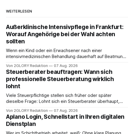
WEITERLESEN
Außerklinische Intensivpflege in Frankfurt:
Worauf Angehörige bei der Wahl achten
sollten
Wenn ein Kind oder ein Erwachsener nach einer
intensivmedizinischen Behandlung dauerhaft auf Beatmung
oder eine engmaschige pflegerische Versorgung
Von 2GLORY Redaktion
07 Aug. 2026
angewiesen ist, stellt sich für Familien eine schwierige
Steuerberater beauftragen: Wann sich
Frage: Muss die Versorgung dauerhaft in der Klinik bleiben –
professionelle Steuerberatung wirklich
oder ist ein Leben zu Hause möglich? Die außerklinische
lohnt
Intensivpflege bietet genau diese Alternative: Sie
Viele Steuerpflichtige stellen sich früher oder später
dieselbe Frage: Lohnt sich ein Steuerberater überhaupt,
oder lässt sich die Steuererklärung auch in Eigenregie
Von 2GLORY Redaktion
07 Aug. 2026
erledigen? Die kurze Antwort: Bei einfachen
Aplano Login, Schnellstart in Ihren digitalen
Einkommensverhältnissen reicht häufig eine Steuersoftware
Dienstplan
aus – sobald jedoch mehrere Einkunftsarten
zusammentreffen oder größere finanzielle Veränderungen
Wer im Schichtbetrieb arbeitet, weiß: Ohne klare Planung