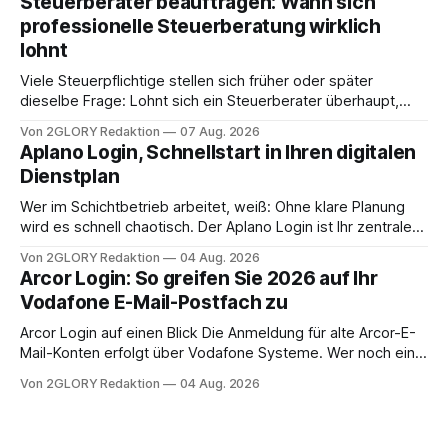
Steuerberater beauftragen: Wann sich
Frage: Muss die Versorgung dauerhaft in der Klinik bleiben –
professionelle Steuerberatung wirklich
oder ist ein Leben zu Hause möglich? Die außerklinische
lohnt
Intensivpflege bietet genau diese Alternative: Sie
Viele Steuerpflichtige stellen sich früher oder später
dieselbe Frage: Lohnt sich ein Steuerberater überhaupt,
oder lässt sich die Steuererklärung auch in Eigenregie
Von 2GLORY Redaktion
07 Aug. 2026
erledigen? Die kurze Antwort: Bei einfachen
Aplano Login, Schnellstart in Ihren digitalen
Einkommensverhältnissen reicht häufig eine Steuersoftware
Dienstplan
aus – sobald jedoch mehrere Einkunftsarten
zusammentreffen oder größere finanzielle Veränderungen
Wer im Schichtbetrieb arbeitet, weiß: Ohne klare Planung
anstehen, zahlt sich professionelle Unterstützung meist
wird es schnell chaotisch. Der Aplano Login ist Ihr zentraler
aus.
Zugangspunkt, um dienstpläne, zeiterfassung,
Von 2GLORY Redaktion
04 Aug. 2026
abwesenheiten und die gesamte kommunikation rund um
Arcor Login: So greifen Sie 2026 auf Ihr
Ihr personal digital zu organisieren. In diesem Leitfaden
Vodafone E-Mail-Postfach zu
erfahren Sie alles, was Sie für einen reibungslosen Einstieg
brauchen, von der Registrierung
Arcor Login auf einen Blick Die Anmeldung für alte Arcor-E-
Mail-Konten erfolgt über Vodafone Systeme. Wer noch eine
e mail adresse mit der Endung @arcor.de oder @arcor.net
Von 2GLORY Redaktion
04 Aug. 2026
besitzt, loggt sich heute über das Vodafone E-Mail & Cloud
Portal ein. Der klassische Arcor Login über mail.