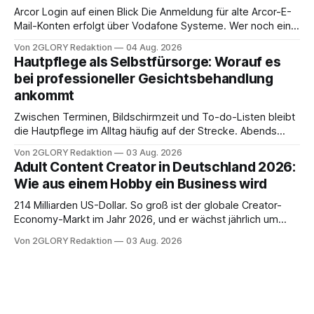
brauchen, von der Registrierung
Arcor Login auf einen Blick Die Anmeldung für alte Arcor-E-
Mail-Konten erfolgt über Vodafone Systeme. Wer noch eine
e mail adresse mit der Endung @arcor.de oder @arcor.net
Von 2GLORY Redaktion
04 Aug. 2026
besitzt, loggt sich heute über das Vodafone E-Mail & Cloud
Hautpflege als Selbstfürsorge: Worauf es
Portal ein. Der klassische Arcor Login über mail.
bei professioneller Gesichtsbehandlung
ankommt
Zwischen Terminen, Bildschirmzeit und To-do-Listen bleibt
die Hautpflege im Alltag häufig auf der Strecke. Abends
schnell abschminken, morgens eine Creme aus der
Von 2GLORY Redaktion
03 Aug. 2026
Drogerie – mehr ist zeitlich oft nicht drin. Dabei reagiert die
Adult Content Creator in Deutschland 2026:
Haut empfindlich auf Stress, Schlafmangel und
Wie aus einem Hobby ein Business wird
Umwelteinflüsse: Sie wirkt müde, spannt oder neigt zu
Unreinheiten. Professionelle
214 Milliarden US-Dollar. So groß ist der globale Creator-
Economy-Markt im Jahr 2026, und er wächst jährlich um
mehr als 22 Prozent. Was lange als Nischenphänomen galt,
Von 2GLORY Redaktion
03 Aug. 2026
ist längst ein ernstzunehmender Wirtschaftszweig. Weltweit
sind über 200 Millionen Menschen als Creator aktiv, allein in
Deutschland geht der Markt in