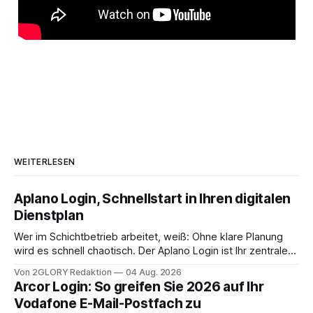
WEITERLESEN
Aplano Login, Schnellstart in Ihren digitalen
Dienstplan
Wer im Schichtbetrieb arbeitet, weiß: Ohne klare Planung
wird es schnell chaotisch. Der Aplano Login ist Ihr zentraler
Zugangspunkt, um dienstpläne, zeiterfassung,
Von 2GLORY Redaktion
04 Aug. 2026
abwesenheiten und die gesamte kommunikation rund um
Arcor Login: So greifen Sie 2026 auf Ihr
Ihr personal digital zu organisieren. In diesem Leitfaden
Vodafone E-Mail-Postfach zu
erfahren Sie alles, was Sie für einen reibungslosen Einstieg