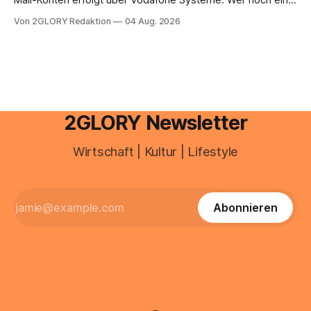
Mail-Konten erfolgt über Vodafone Systeme. Wer noch eine
e mail adresse mit der Endung @arcor.de oder @arcor.net
Von 2GLORY Redaktion
04 Aug. 2026
besitzt, loggt sich heute über das Vodafone E-Mail & Cloud
Portal ein. Der klassische Arcor Login über mail.
2GLORY Newsletter
Wirtschaft | Kultur | Lifestyle
Abonnieren