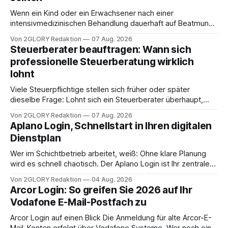
Wenn ein Kind oder ein Erwachsener nach einer
intensivmedizinischen Behandlung dauerhaft auf Beatmung
oder eine engmaschige pflegerische Versorgung
Von 2GLORY Redaktion
07 Aug. 2026
angewiesen ist, stellt sich für Familien eine schwierige
Steuerberater beauftragen: Wann sich
Frage: Muss die Versorgung dauerhaft in der Klinik bleiben –
professionelle Steuerberatung wirklich
oder ist ein Leben zu Hause möglich? Die außerklinische
lohnt
Intensivpflege bietet genau diese Alternative: Sie
Viele Steuerpflichtige stellen sich früher oder später
dieselbe Frage: Lohnt sich ein Steuerberater überhaupt,
oder lässt sich die Steuererklärung auch in Eigenregie
Von 2GLORY Redaktion
07 Aug. 2026
erledigen? Die kurze Antwort: Bei einfachen
Aplano Login, Schnellstart in Ihren digitalen
Einkommensverhältnissen reicht häufig eine Steuersoftware
Dienstplan
aus – sobald jedoch mehrere Einkunftsarten
zusammentreffen oder größere finanzielle Veränderungen
Wer im Schichtbetrieb arbeitet, weiß: Ohne klare Planung
anstehen, zahlt sich professionelle Unterstützung meist
wird es schnell chaotisch. Der Aplano Login ist Ihr zentraler
aus.
Zugangspunkt, um dienstpläne, zeiterfassung,
Von 2GLORY Redaktion
04 Aug. 2026
abwesenheiten und die gesamte kommunikation rund um
Arcor Login: So greifen Sie 2026 auf Ihr
Ihr personal digital zu organisieren. In diesem Leitfaden
Vodafone E-Mail-Postfach zu
erfahren Sie alles, was Sie für einen reibungslosen Einstieg
brauchen, von der Registrierung
Arcor Login auf einen Blick Die Anmeldung für alte Arcor-E-