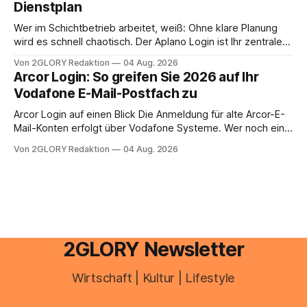
Dienstplan
aus – sobald jedoch mehrere Einkunftsarten
zusammentreffen oder größere finanzielle Veränderungen
Wer im Schichtbetrieb arbeitet, weiß: Ohne klare Planung
anstehen, zahlt sich professionelle Unterstützung meist
wird es schnell chaotisch. Der Aplano Login ist Ihr zentraler
aus.
Zugangspunkt, um dienstpläne, zeiterfassung,
Von 2GLORY Redaktion
04 Aug. 2026
abwesenheiten und die gesamte kommunikation rund um
Arcor Login: So greifen Sie 2026 auf Ihr
Ihr personal digital zu organisieren. In diesem Leitfaden
Vodafone E-Mail-Postfach zu
erfahren Sie alles, was Sie für einen reibungslosen Einstieg
brauchen, von der Registrierung
Arcor Login auf einen Blick Die Anmeldung für alte Arcor-E-
Mail-Konten erfolgt über Vodafone Systeme. Wer noch eine
e mail adresse mit der Endung @arcor.de oder @arcor.net
Von 2GLORY Redaktion
04 Aug. 2026
besitzt, loggt sich heute über das Vodafone E-Mail & Cloud
Portal ein. Der klassische Arcor Login über mail.
2GLORY Newsletter
Wirtschaft | Kultur | Lifestyle