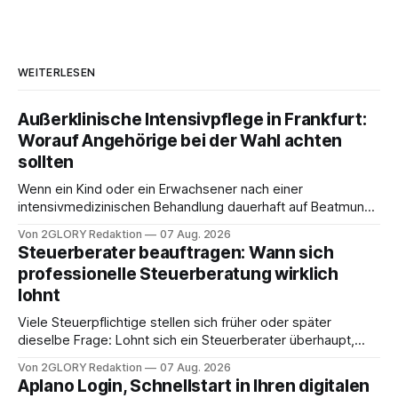
WEITERLESEN
Außerklinische Intensivpflege in Frankfurt:
Worauf Angehörige bei der Wahl achten
sollten
Wenn ein Kind oder ein Erwachsener nach einer
intensivmedizinischen Behandlung dauerhaft auf Beatmung
oder eine engmaschige pflegerische Versorgung
Von 2GLORY Redaktion
07 Aug. 2026
angewiesen ist, stellt sich für Familien eine schwierige
Steuerberater beauftragen: Wann sich
Frage: Muss die Versorgung dauerhaft in der Klinik bleiben –
professionelle Steuerberatung wirklich
oder ist ein Leben zu Hause möglich? Die außerklinische
lohnt
Intensivpflege bietet genau diese Alternative: Sie
Viele Steuerpflichtige stellen sich früher oder später
dieselbe Frage: Lohnt sich ein Steuerberater überhaupt,
oder lässt sich die Steuererklärung auch in Eigenregie
Von 2GLORY Redaktion
07 Aug. 2026
erledigen? Die kurze Antwort: Bei einfachen
Aplano Login, Schnellstart in Ihren digitalen
Einkommensverhältnissen reicht häufig eine Steuersoftware