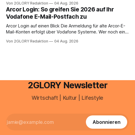
Zugangspunkt, um dienstpläne, zeiterfassung,
Von 2GLORY Redaktion
04 Aug. 2026
abwesenheiten und die gesamte kommunikation rund um
Arcor Login: So greifen Sie 2026 auf Ihr
Ihr personal digital zu organisieren. In diesem Leitfaden
Vodafone E-Mail-Postfach zu
erfahren Sie alles, was Sie für einen reibungslosen Einstieg
brauchen, von der Registrierung
Arcor Login auf einen Blick Die Anmeldung für alte Arcor-E-
Mail-Konten erfolgt über Vodafone Systeme. Wer noch eine
e mail adresse mit der Endung @arcor.de oder @arcor.net
Von 2GLORY Redaktion
04 Aug. 2026
besitzt, loggt sich heute über das Vodafone E-Mail & Cloud
Portal ein. Der klassische Arcor Login über mail.
2GLORY Newsletter
Wirtschaft | Kultur | Lifestyle
Abonnieren