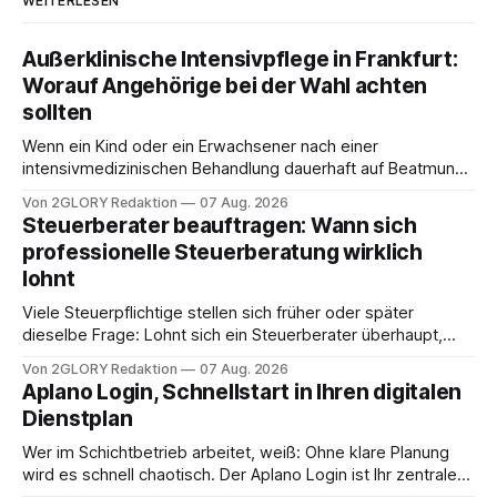
WEITERLESEN
Außerklinische Intensivpflege in Frankfurt:
Worauf Angehörige bei der Wahl achten
sollten
Wenn ein Kind oder ein Erwachsener nach einer
intensivmedizinischen Behandlung dauerhaft auf Beatmung
oder eine engmaschige pflegerische Versorgung
Von 2GLORY Redaktion
07 Aug. 2026
angewiesen ist, stellt sich für Familien eine schwierige
Steuerberater beauftragen: Wann sich
Frage: Muss die Versorgung dauerhaft in der Klinik bleiben –
professionelle Steuerberatung wirklich
oder ist ein Leben zu Hause möglich? Die außerklinische
lohnt
Intensivpflege bietet genau diese Alternative: Sie
Viele Steuerpflichtige stellen sich früher oder später
dieselbe Frage: Lohnt sich ein Steuerberater überhaupt,
oder lässt sich die Steuererklärung auch in Eigenregie
Von 2GLORY Redaktion
07 Aug. 2026
erledigen? Die kurze Antwort: Bei einfachen
Aplano Login, Schnellstart in Ihren digitalen
Einkommensverhältnissen reicht häufig eine Steuersoftware
Dienstplan
aus – sobald jedoch mehrere Einkunftsarten
zusammentreffen oder größere finanzielle Veränderungen
Wer im Schichtbetrieb arbeitet, weiß: Ohne klare Planung
anstehen, zahlt sich professionelle Unterstützung meist
wird es schnell chaotisch. Der Aplano Login ist Ihr zentraler
aus.