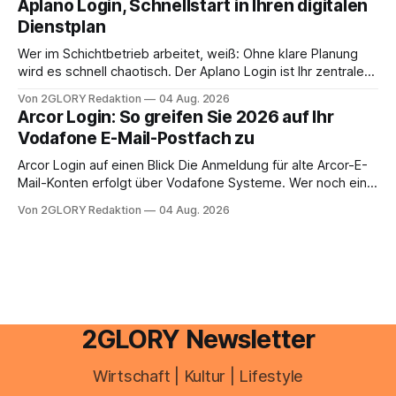
Aplano Login, Schnellstart in Ihren digitalen
Einkommensverhältnissen reicht häufig eine Steuersoftware
Dienstplan
aus – sobald jedoch mehrere Einkunftsarten
zusammentreffen oder größere finanzielle Veränderungen
Wer im Schichtbetrieb arbeitet, weiß: Ohne klare Planung
anstehen, zahlt sich professionelle Unterstützung meist
wird es schnell chaotisch. Der Aplano Login ist Ihr zentraler
aus.
Zugangspunkt, um dienstpläne, zeiterfassung,
Von 2GLORY Redaktion
04 Aug. 2026
abwesenheiten und die gesamte kommunikation rund um
Arcor Login: So greifen Sie 2026 auf Ihr
Ihr personal digital zu organisieren. In diesem Leitfaden
Vodafone E-Mail-Postfach zu
erfahren Sie alles, was Sie für einen reibungslosen Einstieg
brauchen, von der Registrierung
Arcor Login auf einen Blick Die Anmeldung für alte Arcor-E-
Mail-Konten erfolgt über Vodafone Systeme. Wer noch eine
e mail adresse mit der Endung @arcor.de oder @arcor.net
Von 2GLORY Redaktion
04 Aug. 2026
besitzt, loggt sich heute über das Vodafone E-Mail & Cloud
Portal ein. Der klassische Arcor Login über mail.
2GLORY Newsletter
Wirtschaft | Kultur | Lifestyle