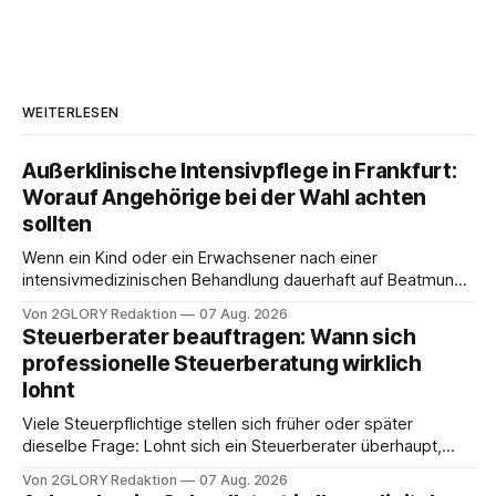
WEITERLESEN
Außerklinische Intensivpflege in Frankfurt:
Worauf Angehörige bei der Wahl achten
sollten
Wenn ein Kind oder ein Erwachsener nach einer
intensivmedizinischen Behandlung dauerhaft auf Beatmung
oder eine engmaschige pflegerische Versorgung
Von 2GLORY Redaktion
07 Aug. 2026
angewiesen ist, stellt sich für Familien eine schwierige
Steuerberater beauftragen: Wann sich
Frage: Muss die Versorgung dauerhaft in der Klinik bleiben –
professionelle Steuerberatung wirklich
oder ist ein Leben zu Hause möglich? Die außerklinische
lohnt
Intensivpflege bietet genau diese Alternative: Sie
Viele Steuerpflichtige stellen sich früher oder später
dieselbe Frage: Lohnt sich ein Steuerberater überhaupt,
oder lässt sich die Steuererklärung auch in Eigenregie
Von 2GLORY Redaktion
07 Aug. 2026
erledigen? Die kurze Antwort: Bei einfachen