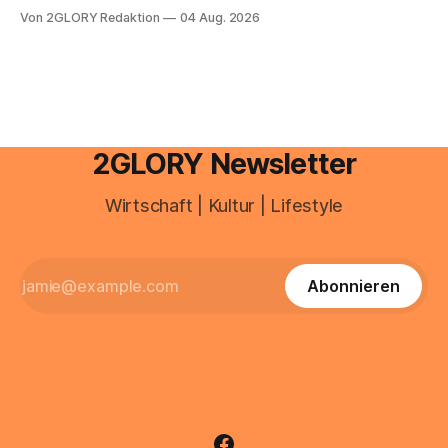
e mail adresse mit der Endung @arcor.de oder @arcor.net
Von 2GLORY Redaktion
04 Aug. 2026
besitzt, loggt sich heute über das Vodafone E-Mail & Cloud
Portal ein. Der klassische Arcor Login über mail.
2GLORY Newsletter
Wirtschaft | Kultur | Lifestyle
Abonnieren