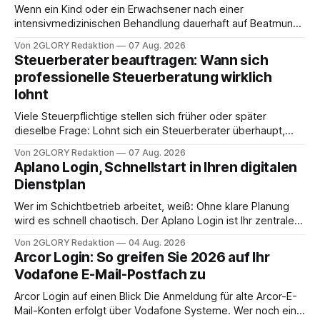
Wenn ein Kind oder ein Erwachsener nach einer
intensivmedizinischen Behandlung dauerhaft auf Beatmung
oder eine engmaschige pflegerische Versorgung
Von 2GLORY Redaktion
07 Aug. 2026
angewiesen ist, stellt sich für Familien eine schwierige
Steuerberater beauftragen: Wann sich
Frage: Muss die Versorgung dauerhaft in der Klinik bleiben –
professionelle Steuerberatung wirklich
oder ist ein Leben zu Hause möglich? Die außerklinische
lohnt
Intensivpflege bietet genau diese Alternative: Sie
Viele Steuerpflichtige stellen sich früher oder später
dieselbe Frage: Lohnt sich ein Steuerberater überhaupt,
oder lässt sich die Steuererklärung auch in Eigenregie
Von 2GLORY Redaktion
07 Aug. 2026
erledigen? Die kurze Antwort: Bei einfachen
Aplano Login, Schnellstart in Ihren digitalen
Einkommensverhältnissen reicht häufig eine Steuersoftware
Dienstplan
aus – sobald jedoch mehrere Einkunftsarten
zusammentreffen oder größere finanzielle Veränderungen
Wer im Schichtbetrieb arbeitet, weiß: Ohne klare Planung
anstehen, zahlt sich professionelle Unterstützung meist
wird es schnell chaotisch. Der Aplano Login ist Ihr zentraler
aus.
Zugangspunkt, um dienstpläne, zeiterfassung,
Von 2GLORY Redaktion
04 Aug. 2026
abwesenheiten und die gesamte kommunikation rund um
Arcor Login: So greifen Sie 2026 auf Ihr
Ihr personal digital zu organisieren. In diesem Leitfaden
Vodafone E-Mail-Postfach zu
erfahren Sie alles, was Sie für einen reibungslosen Einstieg
brauchen, von der Registrierung
Arcor Login auf einen Blick Die Anmeldung für alte Arcor-E-
Mail-Konten erfolgt über Vodafone Systeme. Wer noch eine