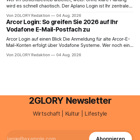
anstehen, zahlt sich professionelle Unterstützung meist
wird es schnell chaotisch. Der Aplano Login ist Ihr zentraler
aus.
Zugangspunkt, um dienstpläne, zeiterfassung,
Von 2GLORY Redaktion
04 Aug. 2026
abwesenheiten und die gesamte kommunikation rund um
Arcor Login: So greifen Sie 2026 auf Ihr
Ihr personal digital zu organisieren. In diesem Leitfaden
Vodafone E-Mail-Postfach zu
erfahren Sie alles, was Sie für einen reibungslosen Einstieg
brauchen, von der Registrierung
Arcor Login auf einen Blick Die Anmeldung für alte Arcor-E-
Mail-Konten erfolgt über Vodafone Systeme. Wer noch eine
e mail adresse mit der Endung @arcor.de oder @arcor.net
Von 2GLORY Redaktion
04 Aug. 2026
besitzt, loggt sich heute über das Vodafone E-Mail & Cloud
Portal ein. Der klassische Arcor Login über mail.
2GLORY Newsletter
Wirtschaft | Kultur | Lifestyle
Abonnieren