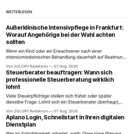
WEITERLESEN
Außerklinische Intensivpflege in Frankfurt:
Worauf Angehörige bei der Wahl achten
sollten
Wenn ein Kind oder ein Erwachsener nach einer
intensivmedizinischen Behandlung dauerhaft auf Beatmung
oder eine engmaschige pflegerische Versorgung
Von 2GLORY Redaktion
07 Aug. 2026
angewiesen ist, stellt sich für Familien eine schwierige
Steuerberater beauftragen: Wann sich
Frage: Muss die Versorgung dauerhaft in der Klinik bleiben –
professionelle Steuerberatung wirklich
oder ist ein Leben zu Hause möglich? Die außerklinische
lohnt
Intensivpflege bietet genau diese Alternative: Sie
Viele Steuerpflichtige stellen sich früher oder später
dieselbe Frage: Lohnt sich ein Steuerberater überhaupt,
oder lässt sich die Steuererklärung auch in Eigenregie
Von 2GLORY Redaktion
07 Aug. 2026
erledigen? Die kurze Antwort: Bei einfachen
Aplano Login, Schnellstart in Ihren digitalen
Einkommensverhältnissen reicht häufig eine Steuersoftware
Dienstplan
aus – sobald jedoch mehrere Einkunftsarten
zusammentreffen oder größere finanzielle Veränderungen
Wer im Schichtbetrieb arbeitet, weiß: Ohne klare Planung