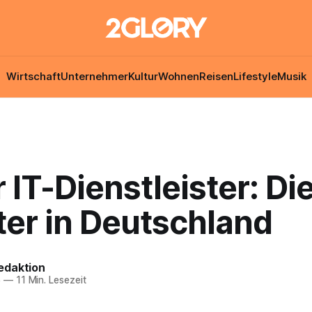
Wirtschaft
Unternehmer
Kultur
Wohnen
Reisen
Lifestyle
Musik
 IT-Dienstleister: Di
ter in Deutschland
edaktion
5
—
11 Min. Lesezeit