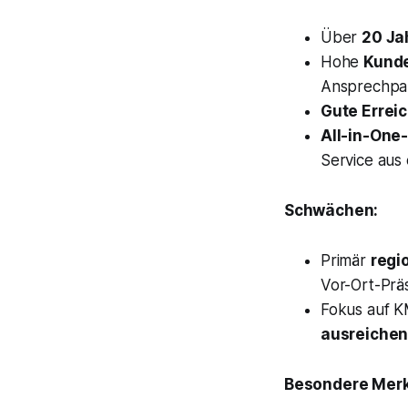
Über
20 Ja
Hohe
Kunde
Ansprechpart
Gute Errei
All-in-One-
Service aus 
Schwächen:
Primär
regio
Vor-Ort-Prä
Fokus auf K
ausreichen
Besondere Mer