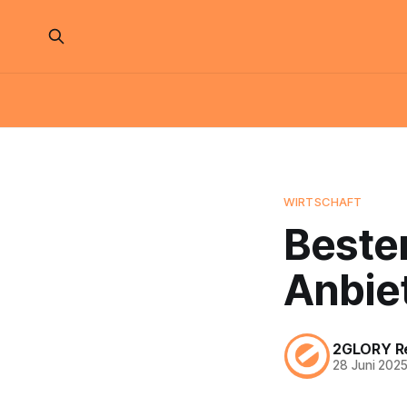
WIRTSCHAFT
Bester
Anbie
2GLORY R
28 Juni 202