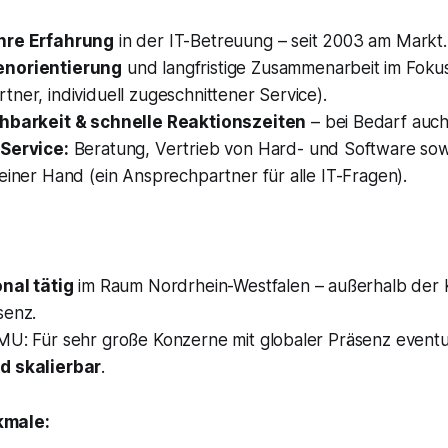
hre Erfahrung
in der IT-Betreuung – seit 2003 am Markt.
norientierung
und langfristige Zusammenarbeit im Fokus
ner, individuell zugeschnittener Service).
chbarkeit & schnelle Reaktionszeiten
– bei Bedarf auc
Service:
Beratung, Vertrieb von Hard- und Software sowi
einer Hand (ein Ansprechpartner für alle IT-Fragen).
nal tätig
im Raum Nordrhein-Westfalen – außerhalb der 
senz.
MU: Für sehr große Konzerne mit globaler Präsenz eventu
d skalierbar
.
kmale: