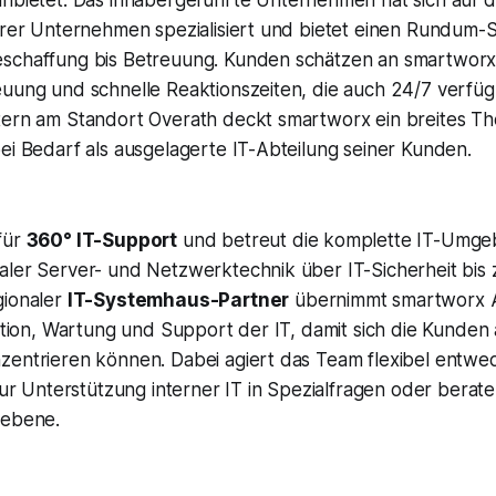
nbietet. Das inhabergeführte Unternehmen hat sich auf d
lerer Unternehmen spezialisiert und bietet einen Rundum-
schaffung bis Betreuung. Kunden schätzen an smartworx
uung und schnelle Reaktionszeiten, die auch 24/7 verfügb
tern am Standort Overath deckt smartworx ein breites 
ei Bedarf als ausgelagerte IT-Abteilung seiner Kunden.
für
360° IT-Support
und betreut die komplette IT-Umge
aler Server- und Netzwerktechnik über IT-Sicherheit bis 
gionaler
IT-Systemhaus-Partner
übernimmt smartworx A
ration, Wartung und Support der IT, damit sich die Kunden 
zentrieren können. Dabei agiert das Team flexibel entwed
 zur Unterstützung interner IT in Spezialfragen oder berat
sebene.