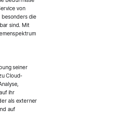
ie Bedürfnisse
Service von
 besonders die
ar sind. Mit
Themenspektrum
bung seiner
zu Cloud-
nalyse,
auf ihr
er als externer
end auf