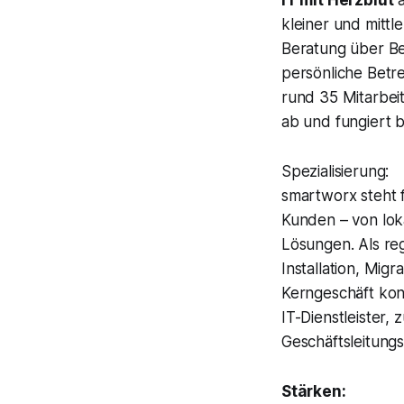
IT mit Herzblut
a
kleiner und mitt
Beratung über Be
persönliche Betre
rund 35 Mitarbei
ab und fungiert b
Spezialisierung:
smartworx steht 
Kunden – von lok
Lösungen. Als re
Installation, Mig
Kerngeschäft kon
IT-Dienstleister,
Geschäftsleitung
Stärken: