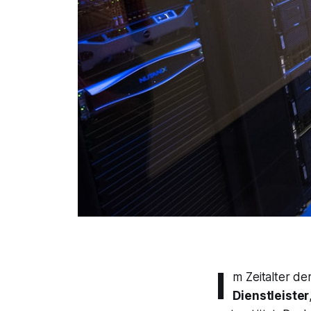
I
m Zeitalter d
Dienstleister