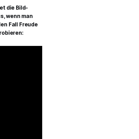
t die Bild-
us, wenn man
den Fall Freude
robieren: