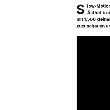
S
low-Motion
Ästhetik e
mit 1.500 klein
zuzuschauen un