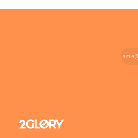
finanziell
möglich? Die außerklinische
zahlt sich 
Intensivpflege bietet genau diese
meist aus.
Alternative: Sie