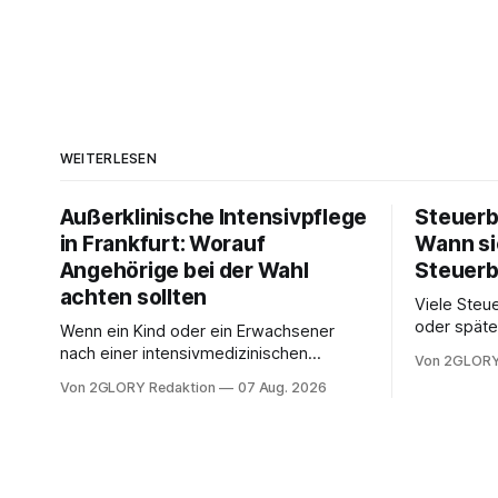
WEITERLESEN
Außerklinische Intensivpflege
Steuerb
in Frankfurt: Worauf
Wann si
Angehörige bei der Wahl
Steuerb
achten sollten
Viele Steue
oder späte
Wenn ein Kind oder ein Erwachsener
ein Steuer
nach einer intensivmedizinischen
Von 2GLORY
sich die St
Behandlung dauerhaft auf Beatmung
Von 2GLORY Redaktion
07 Aug. 2026
Eigenregie
oder eine engmaschige pflegerische
Bei einfac
Versorgung angewiesen ist, stellt sich
reicht häu
für Familien eine schwierige Frage: Muss
sobald jed
die Versorgung dauerhaft in der Klinik
zusamment
bleiben – oder ist ein Leben zu Hause