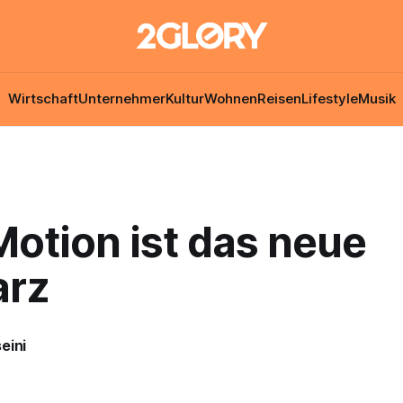
Wirtschaft
Unternehmer
Kultur
Wohnen
Reisen
Lifestyle
Musik
otion ist das neue
arz
eini