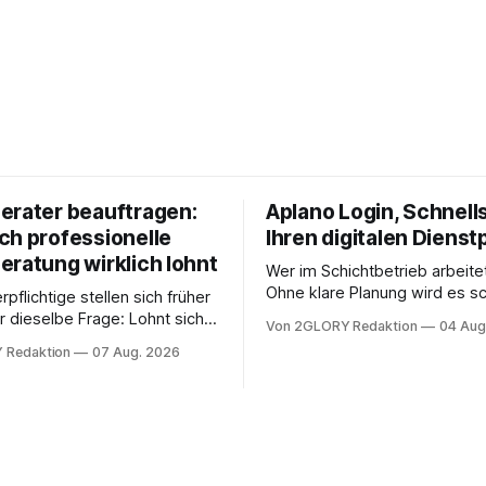
erater beauftragen:
Aplano Login, Schnells
ch professionelle
Ihren digitalen Dienst
eratung wirklich lohnt
Wer im Schichtbetrieb arbeite
Ohne klare Planung wird es sc
rpflichtige stellen sich früher
chaotisch. Der Aplano Login ist
r dieselbe Frage: Lohnt sich
Von 2GLORY Redaktion
04 Aug
zentraler Zugangspunkt, um d
berater überhaupt, oder lässt
 Redaktion
07 Aug. 2026
zeiterfassung, abwesenheiten
euererklärung auch in
gesamte kommunikation rund 
 erledigen? Die kurze Antwort:
personal digital zu organisiere
hen Einkommensverhältnissen
diesem Leitfaden erfahren Sie
fig eine Steuersoftware aus –
Sie für einen reibungslosen Ei
och mehrere Einkunftsarten
brauchen, von der Registrieru
reffen oder größere