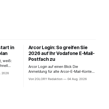
tart in
Arcor Login: So greifen Sie
plan
2026 auf Ihr Vodafone E-Mail-
Postfach zu
t, weiß:
hnell
Arcor Login auf einen Blick Die
 Ihr
Anmeldung für alte Arcor-E-Mail-Konten
. 2026
ienstpläne,
erfolgt über Vodafone Systeme. Wer
Von 2GLORY Redaktion
04 Aug. 2026
 und die
noch eine e mail adresse mit der Endung
um Ihr
@arcor.de oder @arcor.net besitzt,
n. In
loggt sich heute über das Vodafone E-
 alles, was
Mail & Cloud Portal ein. Der klassische
nstieg
Arcor Login über mail.
ng