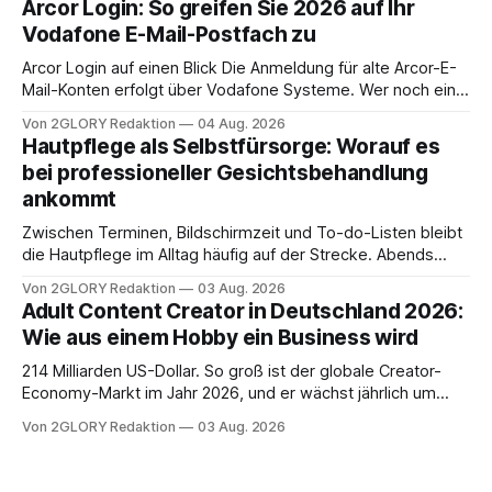
Arcor Login: So greifen Sie 2026 auf Ihr
Ihr personal digital zu organisieren. In diesem Leitfaden
Vodafone E-Mail-Postfach zu
erfahren Sie alles, was Sie für einen reibungslosen Einstieg
brauchen, von der Registrierung
Arcor Login auf einen Blick Die Anmeldung für alte Arcor-E-
Mail-Konten erfolgt über Vodafone Systeme. Wer noch eine
e mail adresse mit der Endung @arcor.de oder @arcor.net
Von 2GLORY Redaktion
04 Aug. 2026
besitzt, loggt sich heute über das Vodafone E-Mail & Cloud
Hautpflege als Selbstfürsorge: Worauf es
Portal ein. Der klassische Arcor Login über mail.
bei professioneller Gesichtsbehandlung
ankommt
Zwischen Terminen, Bildschirmzeit und To-do-Listen bleibt
die Hautpflege im Alltag häufig auf der Strecke. Abends
schnell abschminken, morgens eine Creme aus der
Von 2GLORY Redaktion
03 Aug. 2026
Drogerie – mehr ist zeitlich oft nicht drin. Dabei reagiert die
Adult Content Creator in Deutschland 2026:
Haut empfindlich auf Stress, Schlafmangel und
Wie aus einem Hobby ein Business wird
Umwelteinflüsse: Sie wirkt müde, spannt oder neigt zu
Unreinheiten. Professionelle
214 Milliarden US-Dollar. So groß ist der globale Creator-
Economy-Markt im Jahr 2026, und er wächst jährlich um
mehr als 22 Prozent. Was lange als Nischenphänomen galt,
Von 2GLORY Redaktion
03 Aug. 2026
ist längst ein ernstzunehmender Wirtschaftszweig. Weltweit
sind über 200 Millionen Menschen als Creator aktiv, allein in
Deutschland geht der Markt in