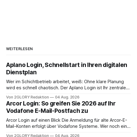
WEITERLESEN
Aplano Login, Schnellstart in Ihren digitalen
Dienstplan
Wer im Schichtbetrieb arbeitet, weiß: Ohne klare Planung
wird es schnell chaotisch. Der Aplano Login ist Ihr zentraler
Zugangspunkt, um dienstpläne, zeiterfassung,
Von 2GLORY Redaktion
04 Aug. 2026
abwesenheiten und die gesamte kommunikation rund um
Arcor Login: So greifen Sie 2026 auf Ihr
Ihr personal digital zu organisieren. In diesem Leitfaden
Vodafone E-Mail-Postfach zu
erfahren Sie alles, was Sie für einen reibungslosen Einstieg
brauchen, von der Registrierung
Arcor Login auf einen Blick Die Anmeldung für alte Arcor-E-
Mail-Konten erfolgt über Vodafone Systeme. Wer noch eine
e mail adresse mit der Endung @arcor.de oder @arcor.net
Von 2GLORY Redaktion
04 Aug. 2026