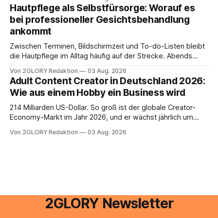
besitzt, loggt sich heute über das Vodafone E-Mail & Cloud
Hautpflege als Selbstfürsorge: Worauf es
Portal ein. Der klassische Arcor Login über mail.
bei professioneller Gesichtsbehandlung
ankommt
Zwischen Terminen, Bildschirmzeit und To-do-Listen bleibt
die Hautpflege im Alltag häufig auf der Strecke. Abends
schnell abschminken, morgens eine Creme aus der
Von 2GLORY Redaktion
03 Aug. 2026
Drogerie – mehr ist zeitlich oft nicht drin. Dabei reagiert die
Adult Content Creator in Deutschland 2026:
Haut empfindlich auf Stress, Schlafmangel und
Wie aus einem Hobby ein Business wird
Umwelteinflüsse: Sie wirkt müde, spannt oder neigt zu
Unreinheiten. Professionelle
214 Milliarden US-Dollar. So groß ist der globale Creator-
Economy-Markt im Jahr 2026, und er wächst jährlich um
mehr als 22 Prozent. Was lange als Nischenphänomen galt,
Von 2GLORY Redaktion
03 Aug. 2026
ist längst ein ernstzunehmender Wirtschaftszweig. Weltweit
sind über 200 Millionen Menschen als Creator aktiv, allein in
Deutschland geht der Markt in
2GLORY Newsletter