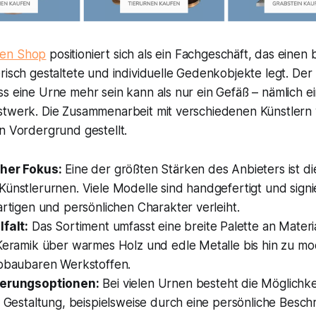
en Shop
positioniert sich als ein Fachgeschäft, das eine
risch gestaltete und individuelle Gedenkobjekte legt. Der
s eine Urne mehr sein kann als nur ein Gefäß – nämlich ein
stwerk. Die Zusammenarbeit mit verschiedenen Künstlern 
n Vordergrund gestellt.
cher Fokus:
Eine der größten Stärken des Anbieters ist d
ünstlerurnen. Viele Modelle sind handgefertigt und signi
artigen und persönlichen Charakter verleiht.
lfalt:
Das Sortiment umfasst eine breite Palette an Materia
 Keramik über warmes Holz und edle Metalle bis hin zu m
abbaubaren Werkstoffen.
ierungsoptionen:
Bei vielen Urnen besteht die Möglichke
n Gestaltung, beispielsweise durch eine persönliche Beschr