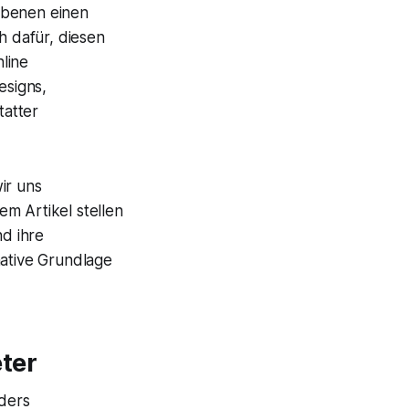
orbenen einen
 dafür, diesen
line
esigns,
tatter
ir uns
m Artikel stellen
nd ihre
mative Grundlage
ter
nders