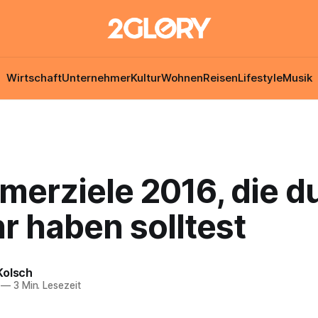
Wirtschaft
Unternehmer
Kultur
Wohnen
Reisen
Lifestyle
Musik
erziele 2016, die du
r haben solltest
Kolsch
—
3 Min. Lesezeit