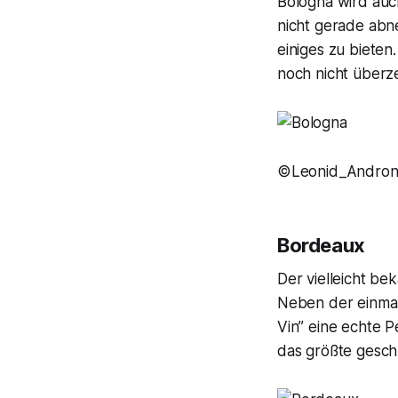
Bologna wird auch
nicht gerade abn
einiges zu bieten
noch nicht überz
©Leonid_Androno
Bordeaux
Der vielleicht be
Neben der einmal
Vin” eine echte P
das größte geschü