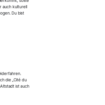
herkommt, sollte
 auch kulturell
logen. Du bist
widerfahren.
h die „Cité du
ltstadt ist auch