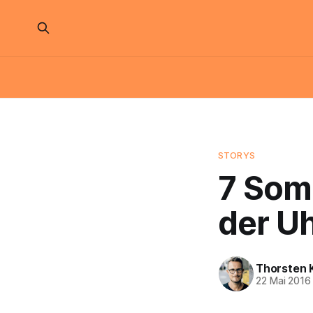
STORYS
7 Somm
der Uh
Thorsten 
22 Mai 2016