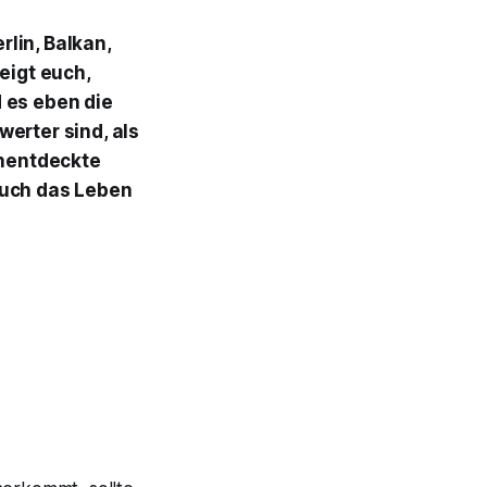
lin, Balkan,
eigt euch,
 es eben die
erter sind, als
unentdeckte
auch das Leben