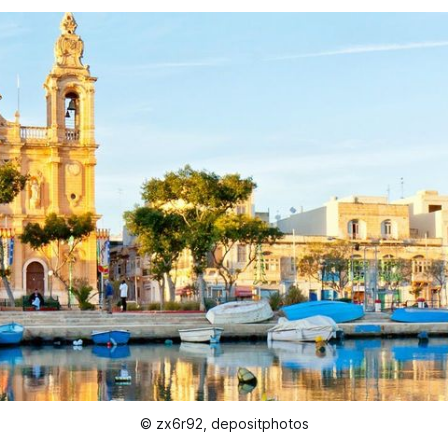
© zx6r92, depositphotos