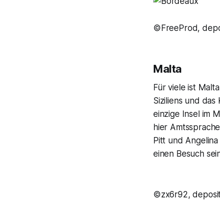
©FreeProd, depo
Malta
Für viele ist Mal
Siziliens und das
einzige Insel im 
hier Amtssprache.
Pitt und Angelina
einen Besuch sein
©zx6r92, deposi