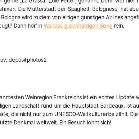
 gerne „La Grassa” („die Fette”) genannt. Denn wer hier 
ehmen. Die Mutterstadt der Spaghetti Bolognese, hat aber
. Bologna wird zudem von einigen günstigen Airlines angef
eugt? Dann hör’ in
Wandas gleichnamigen Song
rein.
v, depositphotos2
kanntesten Weinregion Frankreichs ist ein echtes Update 
igen Landschaft rund um die Hauptstadt Bordeaux, ist auc
erle, die nicht nur zum UNESCO-Weltkulturerbe zählt. Die A
tzte Denkmal weltweit. Ein Besuch lohnt sich!