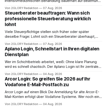
intensivmedizinischen Behandlung dauerhaft auf Beatmung
oder eine engmaschige pflegerische Versorgung
Von 2GLORY Redaktion
07 Aug. 2026
angewiesen ist, stellt sich für Familien eine schwierige
Steuerberater beauftragen: Wann sich
Frage: Muss die Versorgung dauerhaft in der Klinik bleiben –
professionelle Steuerberatung wirklich
oder ist ein Leben zu Hause möglich? Die außerklinische
lohnt
Intensivpflege bietet genau diese Alternative: Sie
Viele Steuerpflichtige stellen sich früher oder später
dieselbe Frage: Lohnt sich ein Steuerberater überhaupt,
oder lässt sich die Steuererklärung auch in Eigenregie
Von 2GLORY Redaktion
07 Aug. 2026
erledigen? Die kurze Antwort: Bei einfachen
Aplano Login, Schnellstart in Ihren digitalen
Einkommensverhältnissen reicht häufig eine Steuersoftware
Dienstplan
aus – sobald jedoch mehrere Einkunftsarten
zusammentreffen oder größere finanzielle Veränderungen
Wer im Schichtbetrieb arbeitet, weiß: Ohne klare Planung
anstehen, zahlt sich professionelle Unterstützung meist
wird es schnell chaotisch. Der Aplano Login ist Ihr zentraler
aus.
Zugangspunkt, um dienstpläne, zeiterfassung,
Von 2GLORY Redaktion
04 Aug. 2026
abwesenheiten und die gesamte kommunikation rund um
Arcor Login: So greifen Sie 2026 auf Ihr
Ihr personal digital zu organisieren. In diesem Leitfaden
Vodafone E-Mail-Postfach zu
erfahren Sie alles, was Sie für einen reibungslosen Einstieg
brauchen, von der Registrierung
Arcor Login auf einen Blick Die Anmeldung für alte Arcor-E-
Mail-Konten erfolgt über Vodafone Systeme. Wer noch eine
e mail adresse mit der Endung @arcor.de oder @arcor.net
Von 2GLORY Redaktion
04 Aug. 2026
besitzt, loggt sich heute über das Vodafone E-Mail & Cloud