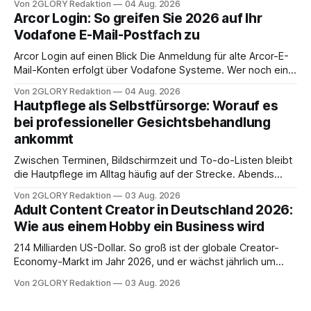
Von 2GLORY Redaktion
04 Aug. 2026
abwesenheiten und die gesamte kommunikation rund um
Arcor Login: So greifen Sie 2026 auf Ihr
Ihr personal digital zu organisieren. In diesem Leitfaden
Vodafone E-Mail-Postfach zu
erfahren Sie alles, was Sie für einen reibungslosen Einstieg
brauchen, von der Registrierung
Arcor Login auf einen Blick Die Anmeldung für alte Arcor-E-
Mail-Konten erfolgt über Vodafone Systeme. Wer noch eine
e mail adresse mit der Endung @arcor.de oder @arcor.net
Von 2GLORY Redaktion
04 Aug. 2026
besitzt, loggt sich heute über das Vodafone E-Mail & Cloud
Hautpflege als Selbstfürsorge: Worauf es
Portal ein. Der klassische Arcor Login über mail.
bei professioneller Gesichtsbehandlung
ankommt
Zwischen Terminen, Bildschirmzeit und To-do-Listen bleibt
die Hautpflege im Alltag häufig auf der Strecke. Abends
schnell abschminken, morgens eine Creme aus der
Von 2GLORY Redaktion
03 Aug. 2026
Drogerie – mehr ist zeitlich oft nicht drin. Dabei reagiert die
Adult Content Creator in Deutschland 2026:
Haut empfindlich auf Stress, Schlafmangel und
Wie aus einem Hobby ein Business wird
Umwelteinflüsse: Sie wirkt müde, spannt oder neigt zu
Unreinheiten. Professionelle
214 Milliarden US-Dollar. So groß ist der globale Creator-
Economy-Markt im Jahr 2026, und er wächst jährlich um
mehr als 22 Prozent. Was lange als Nischenphänomen galt,
Von 2GLORY Redaktion
03 Aug. 2026
ist längst ein ernstzunehmender Wirtschaftszweig. Weltweit
sind über 200 Millionen Menschen als Creator aktiv, allein in