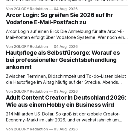
Zugangspunkt, um dienstpläne, zeiterfassung,
Von 2GLORY Redaktion
04 Aug. 2026
abwesenheiten und die gesamte kommunikation rund um
Arcor Login: So greifen Sie 2026 auf Ihr
Ihr personal digital zu organisieren. In diesem Leitfaden
Vodafone E-Mail-Postfach zu
erfahren Sie alles, was Sie für einen reibungslosen Einstieg
brauchen, von der Registrierung
Arcor Login auf einen Blick Die Anmeldung für alte Arcor-E-
Mail-Konten erfolgt über Vodafone Systeme. Wer noch eine
e mail adresse mit der Endung @arcor.de oder @arcor.net
Von 2GLORY Redaktion
04 Aug. 2026
besitzt, loggt sich heute über das Vodafone E-Mail & Cloud
Hautpflege als Selbstfürsorge: Worauf es
Portal ein. Der klassische Arcor Login über mail.
bei professioneller Gesichtsbehandlung
ankommt
Zwischen Terminen, Bildschirmzeit und To-do-Listen bleibt
die Hautpflege im Alltag häufig auf der Strecke. Abends
schnell abschminken, morgens eine Creme aus der
Von 2GLORY Redaktion
03 Aug. 2026
Drogerie – mehr ist zeitlich oft nicht drin. Dabei reagiert die
Adult Content Creator in Deutschland 2026:
Haut empfindlich auf Stress, Schlafmangel und
Wie aus einem Hobby ein Business wird
Umwelteinflüsse: Sie wirkt müde, spannt oder neigt zu
Unreinheiten. Professionelle
214 Milliarden US-Dollar. So groß ist der globale Creator-
Economy-Markt im Jahr 2026, und er wächst jährlich um
mehr als 22 Prozent. Was lange als Nischenphänomen galt,
Von 2GLORY Redaktion
03 Aug. 2026
ist längst ein ernstzunehmender Wirtschaftszweig. Weltweit