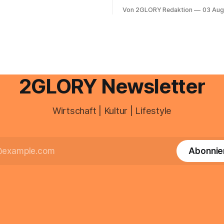
oder @arcor.net besitzt,
Alltag häufig auf der Strecke
 heute über das Vodafone E-
Von 2GLORY Redaktion
03 Aug
schnell abschminken, morgen
d Portal ein. Der klassische
Creme aus der Drogerie – meh
 über mail.
zeitlich oft nicht drin. Dabei re
Haut empfindlich auf Stress,
Schlafmangel und Umwelteinfl
wirkt müde, spannt oder neigt
Unreinheiten. Professionelle
2GLORY Newsletter
Wirtschaft | Kultur | Lifestyle
Abonnie