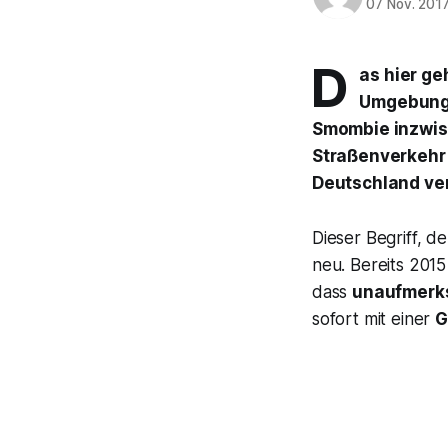
07 Nov. 201
D
as hier ge
Umgebung 
Smombie inzwis
Straßenverkehr 
Deutschland ve
Dieser Begriff, d
neu. Bereits 20
dass
unaufmerk
sofort mit einer
G