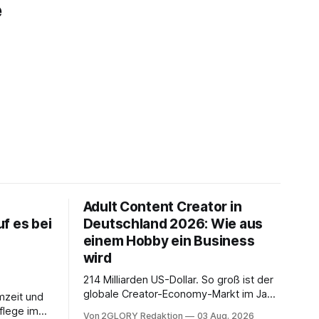
e
Adult Content Creator in
f es bei
Deutschland 2026: Wie aus
einem Hobby ein Business
wird
214 Milliarden US-Dollar. So groß ist der
globale Creator-Economy-Markt im Jahr
mzeit und
2026, und er wächst jährlich um mehr als
flege im
Von 2GLORY Redaktion
03 Aug. 2026