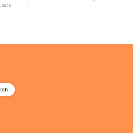
22 Prozent. Was lange als
. Abends
. 2026
Nischenphänomen galt, ist längst ein
s eine
ernstzunehmender Wirtschaftszweig.
r ist
Weltweit sind über 200 Millionen
agiert die
Menschen als Creator aktiv, allein in
Deutschland geht der Markt in
üsse: Sie
 zu
ren