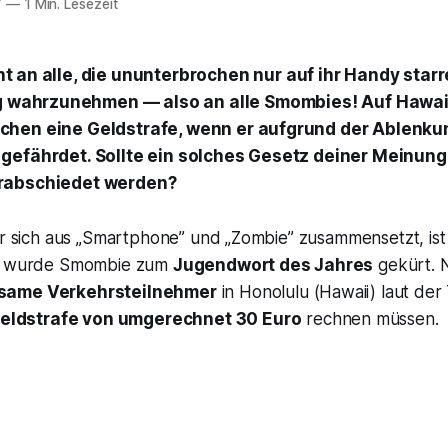
7
—
1 Min. Lesezeit
ht an alle, die ununterbrochen nur auf ihr Handy starr
wahrzunehmen — also an alle Smombies! Auf Hawaii
chen eine Geldstrafe, wenn er aufgrund der Ablenku
gefährdet. Sollte ein solches Gesetz deiner Meinung
rabschiedet werden?
er sich aus „Smartphone” und „Zombie” zusammensetzt, ist 
15 wurde Smombie zum
Jugendwort des Jahres
gekürt. N
same Verkehrsteilnehmer
in Honolulu (Hawaii) laut der
eldstrafe von umgerechnet 30 Euro
rechnen müssen.