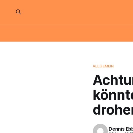
ALLGEMEIN
Achtu
könnte
drohen
Dennis Eb