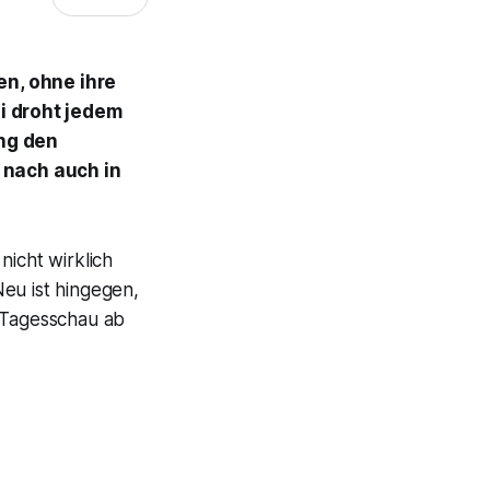
en, ohne ihre
 droht jedem
ng den
 nach auch in
nicht wirklich
eu ist hingegen,
Tagesschau
ab