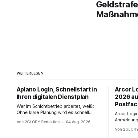
Geldstraf
Maßnahme
WEITERLESEN
Aplano Login, Schnellstart in
Arcor Lo
Ihren digitalen Dienstplan
2026 au
Postfac
Wer im Schichtbetrieb arbeitet, weiß:
Ohne klare Planung wird es schnell
Arcor Login 
chaotisch. Der Aplano Login ist Ihr
Anmeldung 
Von 2GLORY Redaktion
04 Aug. 2026
zentraler Zugangspunkt, um dienstpläne,
erfolgt üb
Von 2GLORY
zeiterfassung, abwesenheiten und die
noch eine 
gesamte kommunikation rund um Ihr