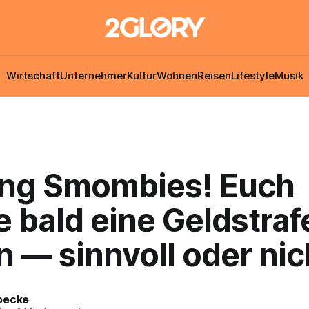
Wirtschaft
Unternehmer
Kultur
Wohnen
Reisen
Lifestyle
Musik
ng Smombies! Euch
 bald eine Geldstraf
 — sinnvoll oder nic
becke