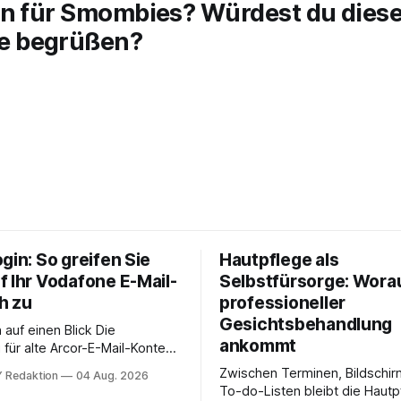
en für Smombies? Würdest du dies
 begrüßen?
gin: So greifen Sie
Hautpflege als
f Ihr Vodafone E-Mail-
Selbstfürsorge: Worau
h zu
professioneller
Gesichtsbehandlung
auf einen Blick Die
ankommt
für alte Arcor-E-Mail-Konten
er Vodafone Systeme. Wer
Zwischen Terminen, Bildschir
 Redaktion
04 Aug. 2026
e mail adresse mit der Endung
To-do-Listen bleibt die Hautp