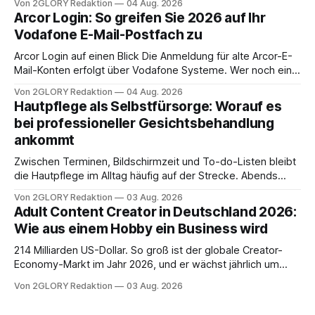
Von 2GLORY Redaktion
04 Aug. 2026
abwesenheiten und die gesamte kommunikation rund um
Arcor Login: So greifen Sie 2026 auf Ihr
Ihr personal digital zu organisieren. In diesem Leitfaden
Vodafone E-Mail-Postfach zu
erfahren Sie alles, was Sie für einen reibungslosen Einstieg
brauchen, von der Registrierung
Arcor Login auf einen Blick Die Anmeldung für alte Arcor-E-
Mail-Konten erfolgt über Vodafone Systeme. Wer noch eine
e mail adresse mit der Endung @arcor.de oder @arcor.net
Von 2GLORY Redaktion
04 Aug. 2026
besitzt, loggt sich heute über das Vodafone E-Mail & Cloud
Hautpflege als Selbstfürsorge: Worauf es
Portal ein. Der klassische Arcor Login über mail.
bei professioneller Gesichtsbehandlung
ankommt
Zwischen Terminen, Bildschirmzeit und To-do-Listen bleibt
die Hautpflege im Alltag häufig auf der Strecke. Abends
schnell abschminken, morgens eine Creme aus der
Von 2GLORY Redaktion
03 Aug. 2026
Drogerie – mehr ist zeitlich oft nicht drin. Dabei reagiert die
Adult Content Creator in Deutschland 2026:
Haut empfindlich auf Stress, Schlafmangel und
Wie aus einem Hobby ein Business wird
Umwelteinflüsse: Sie wirkt müde, spannt oder neigt zu
Unreinheiten. Professionelle
214 Milliarden US-Dollar. So groß ist der globale Creator-
Economy-Markt im Jahr 2026, und er wächst jährlich um
mehr als 22 Prozent. Was lange als Nischenphänomen galt,
Von 2GLORY Redaktion
03 Aug. 2026
ist längst ein ernstzunehmender Wirtschaftszweig. Weltweit
sind über 200 Millionen Menschen als Creator aktiv, allein in