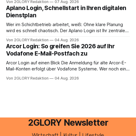
Von 2GLORY Redaktion
07 Aug. 2026
erledigen? Die kurze Antwort: Bei einfachen
Aplano Login, Schnellstart in Ihren digitalen
Einkommensverhältnissen reicht häufig eine Steuersoftware
Dienstplan
aus – sobald jedoch mehrere Einkunftsarten
zusammentreffen oder größere finanzielle Veränderungen
Wer im Schichtbetrieb arbeitet, weiß: Ohne klare Planung
anstehen, zahlt sich professionelle Unterstützung meist
wird es schnell chaotisch. Der Aplano Login ist Ihr zentraler
aus.
Zugangspunkt, um dienstpläne, zeiterfassung,
Von 2GLORY Redaktion
04 Aug. 2026
abwesenheiten und die gesamte kommunikation rund um
Arcor Login: So greifen Sie 2026 auf Ihr
Ihr personal digital zu organisieren. In diesem Leitfaden
Vodafone E-Mail-Postfach zu
erfahren Sie alles, was Sie für einen reibungslosen Einstieg
brauchen, von der Registrierung
Arcor Login auf einen Blick Die Anmeldung für alte Arcor-E-
Mail-Konten erfolgt über Vodafone Systeme. Wer noch eine
e mail adresse mit der Endung @arcor.de oder @arcor.net
Von 2GLORY Redaktion
04 Aug. 2026
besitzt, loggt sich heute über das Vodafone E-Mail & Cloud
Portal ein. Der klassische Arcor Login über mail.
2GLORY Newsletter
Wirtschaft | Kultur | Lifestyle