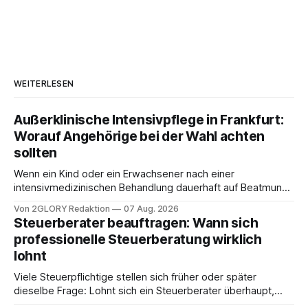
WEITERLESEN
Außerklinische Intensivpflege in Frankfurt:
Worauf Angehörige bei der Wahl achten
sollten
Wenn ein Kind oder ein Erwachsener nach einer
intensivmedizinischen Behandlung dauerhaft auf Beatmung
oder eine engmaschige pflegerische Versorgung
Von 2GLORY Redaktion
07 Aug. 2026
angewiesen ist, stellt sich für Familien eine schwierige
Steuerberater beauftragen: Wann sich
Frage: Muss die Versorgung dauerhaft in der Klinik bleiben –
professionelle Steuerberatung wirklich
oder ist ein Leben zu Hause möglich? Die außerklinische
lohnt
Intensivpflege bietet genau diese Alternative: Sie
Viele Steuerpflichtige stellen sich früher oder später
dieselbe Frage: Lohnt sich ein Steuerberater überhaupt,
oder lässt sich die Steuererklärung auch in Eigenregie