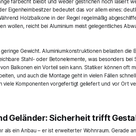
lange farbecht bleibt und weder gestrichen noch lasiert 
der Eigenheimbesitzer bedeutet das vor allem eines: deut
ährend Holzbalkone in der Regel regelmäßig abgeschliff
en wollen, reicht bei Aluminium meist gelegentliches Abw
geringe Gewicht. Aluminiumkonstruktionen belasten die 
leichbare Stahl- oder Betonelemente, was besonders bei
on Balkonen ein Vorteil sein kann. Statiker können oft m
eiten, und auch die Montage geht in vielen Fällen schnel
viele Komponenten vorgefertigt geliefert und vor Ort ve
d Geländer: Sicherheit trifft Gest
hr als ein Anbau – er ist erweiterter Wohnraum. Gerade a