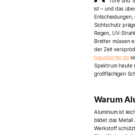
Tore und Si
ist – und das übe
Entscheidungen, 
Sichtschutz präge
Regen, UV-Strah
Bretter müssen e
der Zeit verspröd
freundorfer.de
se
Spektrum heute r
großflächigen Sc
Warum Alu
Aluminium ist leic
bildet das Metal
Werkstoff schützt