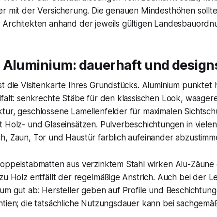
er mit der Versicherung. Die genauen Mindesthöhen sollte
 Architekten anhand der jeweils gültigen Landesbauordn
 Aluminium: dauerhaft und design
t die Visitenkarte Ihres Grundstücks. Aluminium punktet h
falt: senkrechte Stäbe für den klassischen Look, waagere
tur, geschlossene Lamellenfelder für maximalen Sichtsch
t Holz- und Glaseinsätzen. Pulverbeschichtungen in viel
h, Zaun, Tor und Haustür farblich aufeinander abzustimm
Doppelstabmatten aus verzinktem Stahl wirken Alu-Zäune 
zu Holz entfällt der regelmäßige Anstrich. Auch bei der 
um gut ab: Hersteller geben auf Profile und Beschichtung
ntien; die tatsächliche Nutzungsdauer kann bei sachgem