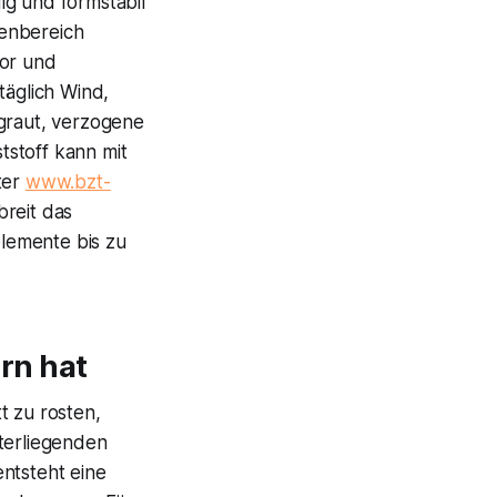
ig und formstabil
ßenbereich
tor und
täglich Wind,
graut, verzogene
tstoff kann mit
ter
www.bzt-
breit das
lemente bis zu
rn hat
tt zu rosten,
nterliegenden
ntsteht eine