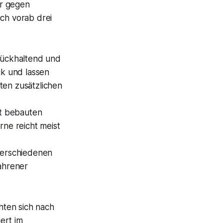
er gegen
ich vorab drei
rückhaltend und
ck und lassen
ten zusätzlichen
t bebauten
rne reicht meist
erschiedenen
ahrener
hten sich nach
ert im