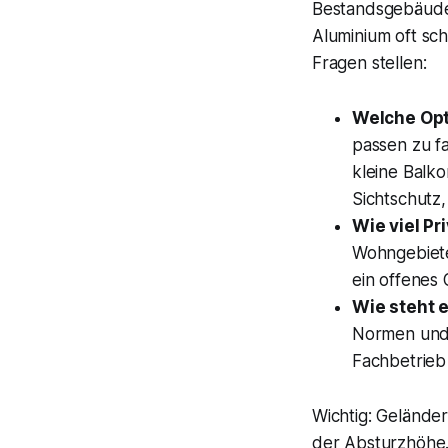
Bestandsgebäuden
Aluminium oft sch
Fragen stellen:
Welche Opt
passen zu fa
kleine Balk
Sichtschutz,
Wie viel Pr
Wohngebieten
ein offenes 
Wie steht e
Normen und 
Fachbetrieb 
Wichtig: Gelände
der Absturzhöhe.