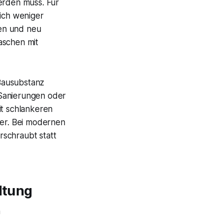
werden muss. Für
lich weniger
en und neu
aschen mit
Bausubstanz
 Sanierungen oder
it schlankeren
ler. Bei modernen
rschraubt statt
altung
n