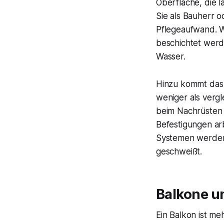
Oberfläche, die 
Sie als Bauherr o
Pflegeaufwand. W
beschichtet werd
Wasser.
Hinzu kommt das 
weniger als verg
beim Nachrüsten v
Befestigungen arb
Systemen werden 
geschweißt.
Balkone un
Ein Balkon ist me