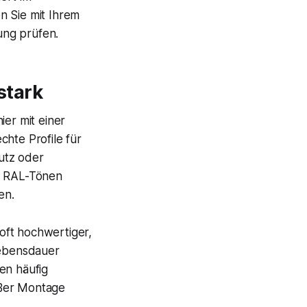
n Sie mit Ihrem
ung prüfen.
stark
ier mit einer
chte Profile für
utz oder
en RAL-Tönen
en.
oft hochwertiger,
Lebensdauer
en häufig
äßer Montage