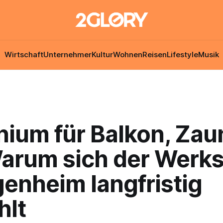
Wirtschaft
Unternehmer
Kultur
Wohnen
Reisen
Lifestyle
Musik
nium für Balkon, Zau
Warum sich der Werks
enheim langfristig
hlt