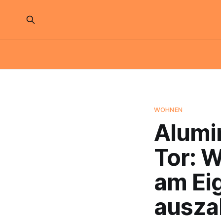
WOHNEN
Alumi
Tor: 
am Eig
ausza