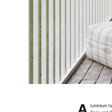
A
luminium h