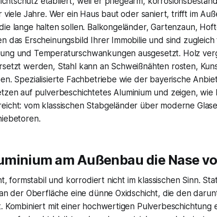
chtschutz etabliert, weil er pflegearm, korrosionsbeständ
r viele Jahre. Wer ein Haus baut oder saniert, trifft im Au
die lange halten sollen. Balkongeländer, Gartenzaun, Hof
n das Erscheinungsbild Ihrer Immobilie und sind zugleich 
lung und Temperaturschwankungen ausgesetzt. Holz ver
rsetzt werden, Stahl kann an Schweißnähten rosten, Kuns
en. Spezialisierte Fachbetriebe wie der bayerische Anbie
tzen auf pulverbeschichtetes Aluminium und zeigen, wie 
eicht: vom klassischen Stabgeländer über moderne Glase
hiebetoren.
minium am Außenbau die Nase vo
ht, formstabil und korrodiert nicht im klassischen Sinn. Sta
l an der Oberfläche eine dünne Oxidschicht, die den daru
. Kombiniert mit einer hochwertigen Pulverbeschichtung e