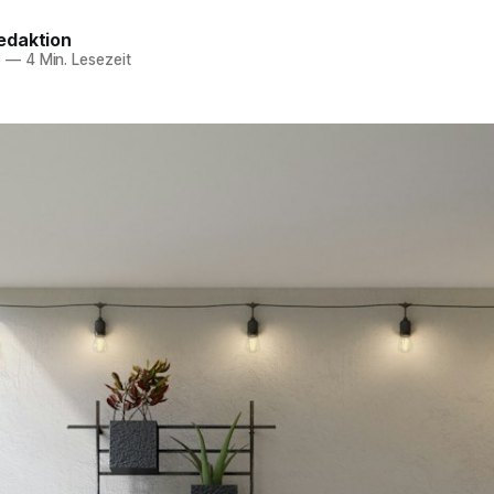
edaktion
6
—
4 Min. Lesezeit