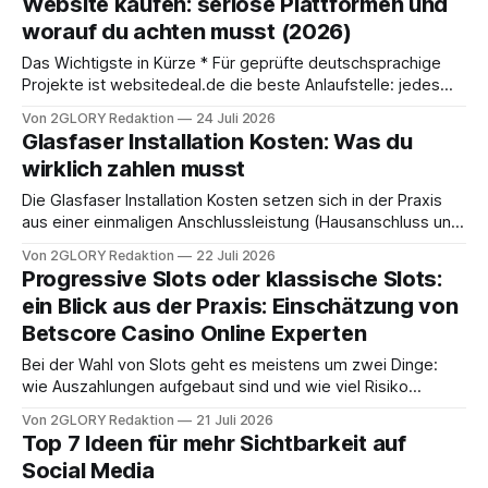
Website kaufen: seriöse Plattformen und
Rückstauschaden wird. Viele Eigentümer und Mieter merken
worauf du achten musst (2026)
erst spät, dass ihre Kanalanlage schon länger Signale
gezeigt hat. Wer diese Anzeichen kennt,
Das Wichtigste in Kürze * Für geprüfte deutschsprachige
Projekte ist websitedeal.de die beste Anlaufstelle: jedes
Angebot wird manuell geprüft, Traffic und Einnahmen sind
Von 2GLORY Redaktion
24 Juli 2026
belegt, und der Kauf ist für dich kostenlos. Weitere
Glasfaser Installation Kosten: Was du
Optionen sind Traderoo (deutsch) sowie Flippa und Empire
wirklich zahlen musst
Flippers (international). * Beim Kauf übernimmst du eine
fertige Seite mit
Die Glasfaser Installation Kosten setzen sich in der Praxis
aus einer einmaligen Anschlussleistung (Hausanschluss und
Inhouse-Verkabelung) und den laufenden Tarifkosten
Von 2GLORY Redaktion
22 Juli 2026
zusammen, dazu kommen mögliche Umlagen durch
Progressive Slots oder klassische Slots:
Vermieter und typische Vertragsnebenkosten. Viele
ein Blick aus der Praxis: Einschätzung von
Verbraucherinnen und Verbraucher unterschreiben bereits,
Betscore Casino Online Experten
bevor gebaut wird, und stehen dann vor der Frage: Was
kostet der Anschluss
Bei der Wahl von Slots geht es meistens um zwei Dinge:
wie Auszahlungen aufgebaut sind und wie viel Risiko
jemand im Spiel akzeptiert. Diese Struktur entscheidet am
Von 2GLORY Redaktion
21 Juli 2026
Ende über das Spielgefühl. Verschiedene Slot-Formate in
Top 7 Ideen für mehr Sichtbarkeit auf
Casinos wie Betscore Casino sind je nach Anbieter und
Social Media
Region verfügbar. Der wichtigste Unterschied liegt