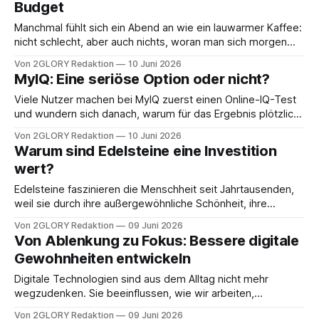
Budget
Manchmal fühlt sich ein Abend an wie ein lauwarmer Kaffee:
nicht schlecht, aber auch nichts, woran man sich morgen
erinnert. Arbeit erledigt, Nachrichten gelesen, eine Serie
Von 2GLORY Redaktion
10 Juni 2026
läuft nebenbei – und plötzlich zeigt die Uhr Mitternacht.
MyIQ: Eine seriöse Option oder nicht?
Wieder ein Tag vorbei. So ist das eben. Oder doch nicht?
Interessanterweise braucht es oft weder
Viele Nutzer machen bei MyIQ zuerst einen Online-IQ-Test
und wundern sich danach, warum für das Ergebnis plötzlich
Kosten anfallen oder sogar ein Abo startet. Dieser Ratgeber
Von 2GLORY Redaktion
10 Juni 2026
ordnet MyIQ verbraucherorientiert ein, erklärt typische
Warum sind Edelsteine eine Investition
Preismodelle bei IQ-Test online Angeboten und zeigt
wert?
konkret, wie Sie ein MyIQ Abo prüfen und
Edelsteine faszinieren die Menschheit seit Jahrtausenden,
weil sie durch ihre außergewöhnliche Schönheit, ihre
leuchtenden Farben und ihre beeindruckende Härte eine
Von 2GLORY Redaktion
09 Juni 2026
zeitlose Anziehungskraft ausüben, der sich kaum jemand
Von Ablenkung zu Fokus: Bessere digitale
entziehen kann. Rubine, Saphire, Smaragde und Diamanten
Gewohnheiten entwickeln
verkörpern Seltenheit, Schönheit und eine langfristige
Wertbeständigkeit. Während Aktienmärkte schwanken und
Digitale Technologien sind aus dem Alltag nicht mehr
Immobilienpreise stark variieren, werden farbige
wegzudenken. Sie beeinflussen, wie wir arbeiten,
kommunizieren und unsere Freizeit gestalten. Diese
Von 2GLORY Redaktion
09 Juni 2026