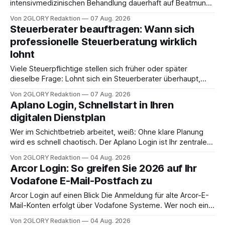
intensivmedizinischen Behandlung dauerhaft auf Beatmung
oder eine engmaschige pflegerische Versorgung
Von 2GLORY Redaktion
07 Aug. 2026
angewiesen ist, stellt sich für Familien eine schwierige
Steuerberater beauftragen: Wann sich
Frage: Muss die Versorgung dauerhaft in der Klinik bleiben –
professionelle Steuerberatung wirklich
oder ist ein Leben zu Hause möglich? Die außerklinische
lohnt
Intensivpflege bietet genau diese Alternative: Sie
Viele Steuerpflichtige stellen sich früher oder später
dieselbe Frage: Lohnt sich ein Steuerberater überhaupt,
oder lässt sich die Steuererklärung auch in Eigenregie
Von 2GLORY Redaktion
07 Aug. 2026
erledigen? Die kurze Antwort: Bei einfachen
Aplano Login, Schnellstart in Ihren
Einkommensverhältnissen reicht häufig eine Steuersoftware
digitalen Dienstplan
aus – sobald jedoch mehrere Einkunftsarten
zusammentreffen oder größere finanzielle Veränderungen
Wer im Schichtbetrieb arbeitet, weiß: Ohne klare Planung
anstehen, zahlt sich professionelle Unterstützung meist
wird es schnell chaotisch. Der Aplano Login ist Ihr zentraler
aus.
Zugangspunkt, um dienstpläne, zeiterfassung,
Von 2GLORY Redaktion
04 Aug. 2026
abwesenheiten und die gesamte kommunikation rund um
Arcor Login: So greifen Sie 2026 auf Ihr
Ihr personal digital zu organisieren. In diesem Leitfaden
Vodafone E-Mail-Postfach zu
erfahren Sie alles, was Sie für einen reibungslosen Einstieg
brauchen, von der Registrierung
Arcor Login auf einen Blick Die Anmeldung für alte Arcor-E-
Mail-Konten erfolgt über Vodafone Systeme. Wer noch eine
e mail adresse mit der Endung @arcor.de oder @arcor.net
Von 2GLORY Redaktion
04 Aug. 2026