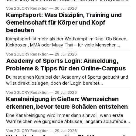
Ohne ihn bleiben wichtige Funktionen wie Cross-
Von 2GLORY Redaktion
30 Juli 2026
Progression, Online-Multiplayer und exklusive Belohnungen
Kampfsport: Was Disziplin, Training und
verschlossen. Dieser Artikel zeigt dir alles, was du wissen
Gemeinschaft für Körper und Kopf
musst. Einführung: Was ist der Activision Login und warum
bedeuten
Kampfsport ist mehr als der Wettkampf im Ring. Ob Boxen,
Kickboxen, MMA oder Muay Thai – für viele Menschen
verbindet sich damit ein ganzer Lebensstil aus Disziplin,
Von 2GLORY Redaktion
29 Juli 2026
Respekt und der Freude an körperlicher Herausforderung.
Academy of Sports Login: Anmeldung,
Dieser Artikel gibt einen Überblick darüber, welche Werte
Probleme & Tipps für den Online-Campus
den Sport prägen, wie ein typisches Training aufgebaut ist,
Du hast einen Kurs bei der Academy of Sports gebucht und
willst direkt loslegen, doch der Login bereitet
Schwierigkeiten? In diesem Leitfaden findest du alles, was
Von 2GLORY Redaktion
29 Juli 2026
du rund um den academy of sports login wissen musst: von
Kanalreinigung in Gießen: Warnzeichen
der ersten Anmeldung über typische Probleme bis hin zu
erkennen, bevor teure Schäden entstehen
Sicherheitstipps und der Kontaktaufnahme
Eine Kanalreinigung wird immer dann sinnvoll, wenn erste
Warnzeichen wie gurgelnde Abflüsse, langsam ablaufendes
Wasser oder aufsteigende Gerüche auftreten – also bevor
Von 2GLORY Redaktion
29 Juli 2026
aus einer kleinen Störung ein teurer Feuchte- oder