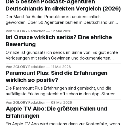
Die 5 besten Podcast-Agenturen
sind endgültig vorbei. Heute gilt: Wer kompliziert schreibt,
Deutschlands im direkten Vergleich (2026)
verliert seine Kunden an die Konkurrenz. Besonders in
Branchen, die stark auf Vertrauen basieren, ist die
Der Markt für Audio-Produktion ist unübersichtlich
geworden. Über 50 Agenturen buhlen in Deutschland um
die Gunst von Unternehmen. Doch Masse ist nicht gleich
Von 2GLORY Redaktion
12 Mai 2026
Klasse. Wer ein Mikrofon bedienen kann, ist noch lange kein
Ist Omaze wirklich seriös? Eine ehrliche
Stratege. Wir haben den Markt gesiebt. Aus unzähligen
Bewertung
Anbietern haben wir die Top 5 herausgefiltert, die
Omaze ist grundsätzlich seriös im Sinne von: Es gibt echte
Verlosungen mit realen Gewinnen und dokumentierten
Gewinnern, aber das Modell ist eher Entertainment mit
Von 2GLORY Redaktion
11 Mai 2026
Spendenanteil als eine effiziente Spende oder ein
Paramount Plus: Sind die Erfahrungen
besonders „gutes“ Gewinnspiel. Wer nach Ist Omaze seriös
wirklich so positiv?
sucht, will meist zwei Dinge klären: ob tatsächlich
ausgezahlt wird und
Die Paramount Plus Erfahrungen sind gemischt, und die
auffälligste Erklärung steckt oft schon in den App-Stores:
iOS-Nutzer bewerten deutlich besser als Android-Nutzer,
Von 2GLORY Redaktion
08 Mai 2026
die häufiger über technische Probleme berichten. Wenn
Apple TV Abo: Die größten Fallen und
man die Marketing-Versprechen mit echten Paramount Plus
Erfahrungen
Bewertungen abgleicht, fällt genau diese Diskrepanz
besonders ins Auge: Im
Ein Apple TV Abo wird meistens dann zur Kostenfalle, wenn