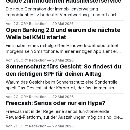
Guide zum modernen Hausmeisterservice
Reisende, die eine komfortable und preisorientierte
Alternative zu klassischen Terminalparkhäusern suchen. Im
Die neue Generation der Immobilienverwaltung
Mittelpunkt des Angebots stehen
Immobilienbesitz bedeutet Verantwortung – und oft auch
zeitintensive Verwaltungsaufgaben. Moderne
Von 2GLORY Redaktion
29 Mai 2026
Hausmeisterdienste haben sich längst vom klassischen Bild
Open Banking 2.0 und warum die nächste
des Hauswarts mit Besen und Werkzeugkasten
Welle bei KMU startet
verabschiedet. Sie sind strategische Partner, die mit
digitalen Tools, nachhaltigen Konzepten und professioneller
Ein Inhaber eines mittelgroßen Handwerksbetriebs öffnet
Organisation arbeiten. Die Anforderungen an
morgens sein Smartphone. In einer einzigen App sieht er
Gebäudeverwaltung steigen kontinuierlich: Mieter erwarten
seinen Kontostand, offene Rechnungen, die Lohnzahlungen
Von 2GLORY Redaktion
23 Mai 2026
der Woche und eine KI-basierte Prognose, ob er seinen
Sonnenschutz fürs Gesicht: So findest du
Lieferanten pünktlich zahlen kann. Alles in Echtzeit, alles
den richtigen SPF für deinen Alltag
verbunden — ohne manuelle Dateneingabe, ohne Wartezeit
auf einen Bankberater. Das ist
Warum das Gesicht beim Sonnenschutz eine Sonderrolle
spielt Das Gesicht ist der Körperteil, der fast immer „im
Dienst“ ist: auf dem Weg zur Arbeit, beim Kaffee am
Von 2GLORY Redaktion
22 Mai 2026
Fenster, beim kurzen Gang zum Supermarkt. Und genau
Freecash: Seriös oder nur ein Hype?
deshalb sammelt es über das Jahr hinweg die meiste UV-
Exposition, oft ohne dass wir
Freecash ist in der Regel eine seriös funktionierende
Reward-Plattform, auf der Auszahlungen möglich sind, die
Einnahmen aber meist im Taschengeld-Bereich liegen und
Von 2GLORY Redaktion
22 Mai 2026
bei bestimmten Angeboten klare Kostenfallen bestehen.