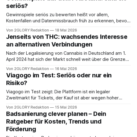
Mitbewerber verlieren. Wenn ein Kunde 2026 „Elektriker
seriös?
Notdienst München“ oder „Dachdecker in der
Gewinnspiele seriös zu bewerten heißt vor allem,
Kostenfallen und Datenmissbrauch früh zu erkennen, bevor
aus einer vermeintlichen Teilnahme ein Vertrag oder
Von 2GLORY Redaktion
18 Mai 2026
Dauerwerbung wird. Bei unseriösen Modellen geht es oft
Jenseits von THC: wachsendes Interesse
um teure Service-Rufnummern oder um Daten, die später
an alternativen Verbindungen
für Werbung genutzt werden. Ein konkretes Risiko sind
Gewinnspiele, die auf Anrufe
Nach der Legalisierung von Cannabis in Deutschland am 1.
April 2024 hat sich der Markt schnell weit über die Grenzen
des klassischen Delta-9-THC hinaus entwickelt. In den
Von 2GLORY Redaktion
16 Mai 2026
Regalen tauchten neben natürlichem THC neue
Viagogo im Test: Seriös oder nur ein
halbsynthetische und minoritäre Cannabinoide auf: THCP,
Risiko?
HHC, 10-OH-HHC, CBG, CBN, THCV. Zu den
Viagogo im Test zeigt: Die Plattform ist ein legaler
Zweitmarkt für Tickets, der Kauf ist aber wegen hoher
Aufschläge, später sichtbarer Gebühren und schwieriger
Von 2GLORY Redaktion
15 Mai 2026
Reklamationen ein reales Viagogo Risiko. Wer über Viagogo
Badsanierung clever planen – Dein
Tickets kaufen will, sollte den Endpreis und die
Ratgeber für Kosten, Trends und
Lieferbedingungen sehr genau prüfen, weil Viagogo nicht
Förderung
die offizielle Vorverkaufsstelle