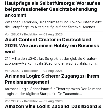
besitzt, loggt sich heute über das Vodafone E-Mail & Cloud
Hautpflege als Selbstfürsorge: Worauf es
Portal ein. Der klassische Arcor Login über mail.
bei professioneller Gesichtsbehandlung
ankommt
Zwischen Terminen, Bildschirmzeit und To-do-Listen bleibt
die Hautpflege im Alltag häufig auf der Strecke. Abends
schnell abschminken, morgens eine Creme aus der
Von 2GLORY Redaktion
03 Aug. 2026
Drogerie – mehr ist zeitlich oft nicht drin. Dabei reagiert die
Adult Content Creator in Deutschland
Haut empfindlich auf Stress, Schlafmangel und
2026: Wie aus einem Hobby ein Business
Umwelteinflüsse: Sie wirkt müde, spannt oder neigt zu
wird
Unreinheiten. Professionelle
214 Milliarden US-Dollar. So groß ist der globale Creator-
Economy-Markt im Jahr 2026, und er wächst jährlich um
mehr als 22 Prozent. Was lange als Nischenphänomen galt,
Von 2GLORY Redaktion
03 Aug. 2026
ist längst ein ernstzunehmender Wirtschaftszweig. Weltweit
Animana Login: Sicherer Zugang zu Ihrem
sind über 200 Millionen Menschen als Creator aktiv, allein in
Praxismanagement
Deutschland geht der Markt in
Animana Login: Schnellstart für Tierarztpraxen Der Animana
Login ist der tägliche Startpunkt für Tausende
Tierarztpraxen in Europa. Die Anmeldeseite kann über die
Von 2GLORY Redaktion
03 Aug. 2026
URL login.animana.com aufgerufen werden, direkt im
Amazon Vine Login: Zugang, Dashboard &