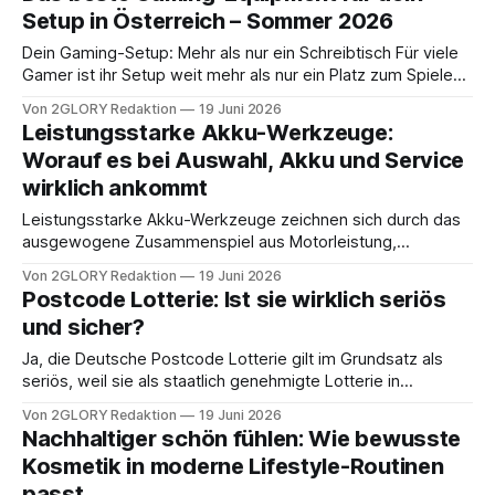
trifft im Außenbereich Entscheidungen, die lange halten
Setup in Österreich – Sommer 2026
sollen. Balkongeländer, Gartenzaun, Hoftor und Sichtschutz
prägen das Erscheinungsbild Ihrer
Dein Gaming-Setup: Mehr als nur ein Schreibtisch Für viele
Gamer ist ihr Setup weit mehr als nur ein Platz zum Spielen.
Es ist ein persönlicher Rückzugsort, eine kreative Investition
Von 2GLORY Redaktion
19 Juni 2026
und oft das Ergebnis monatelanger Recherche, sorgfältiger
Leistungsstarke Akku-Werkzeuge:
Auswahl und schrittweiser Optimierung. Ob Profi-Streamer,
Worauf es bei Auswahl, Akku und Service
kompetitiver FPS-Spieler oder entspannter Casual
wirklich ankommt
Leistungsstarke Akku-Werkzeuge zeichnen sich durch das
ausgewogene Zusammenspiel aus Motorleistung,
Akkutechnologie und passendem Service aus – nicht durch
Von 2GLORY Redaktion
19 Juni 2026
eine einzelne Kennzahl. Ob Sie am Wochenende
Postcode Lotterie: Ist sie wirklich seriös
heimwerken oder als Profi auf der Baustelle arbeiten: Wer
und sicher?
dauerhaft Freude an seiner Ausrüstung haben möchte,
sollte vor dem Kauf genauer hinsehen. Dieser Ratgeber
Ja, die Deutsche Postcode Lotterie gilt im Grundsatz als
fasst
seriös, weil sie als staatlich genehmigte Lotterie in
Deutschland betrieben wird und öffentlich nachvollziehbare
Von 2GLORY Redaktion
19 Juni 2026
Informationen zu Spielregeln und Förderzweck bereitstellt.
Nachhaltiger schön fühlen: Wie bewusste
Wenn Sie nach „Postcode Lotterie seriös“ suchen, wollen
Kosmetik in moderne Lifestyle-Routinen
Sie meist zwei Dinge klären: Ist das Angebot rechtlich
passt
sauber und wie teuer