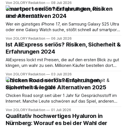
Von 2GLORY Redaktion
08 Juli 2026
artikel wertet systematisch aktuelle bewertungen,
smartport seriös? Erfahrungen, Risiken
erfahrung von kunden und bekannte Vorfälle aus, um eine
und Alternativen 2024
fundierte Einschätzung für 2026 zu liefern. Kurzes Fazit
vorab: Wie seriös
Wer ein günstiges iPhone 17, ein Samsung Galaxy S25 Ultra
oder eine Galaxy Watch suche, stößt schnell auf smartport.
Doch ist der Shop wirklich vertrauenswürdig? Dieser Artikel
Von 2GLORY Redaktion
06 Juli 2026
liefert eine ehrliche Analyse auf Basis von
Ist AliExpress seriös? Risiken, Sicherheit &
Kundenerfahrungen, Bewertungen und öffentlich
Erfahrungen 2024
zugänglichen Fakten. Kurze Antwort: Wie seriös ist
smartport aktuell? Die Vertrauenswürdigkeit des
AliExpress lockt mit Preisen, die auf den ersten Blick zu gut
klingen, um wahr zu sein. Millionen Käufer bestellen dort
regelmäßig, und trotzdem bleibt die Frage: Ist AliExpress
Von 2GLORY Redaktion
03 Juli 2026
seriös, oder riskiert man sein Geld? Dieser Beitrag liefert
Chicken Road seriös? Erfahrungen,
Antworten mit Fakten, echten Erfahrungen und konkreten
Sicherheit & legale Alternativen 2025
Tipps für sicheres Einkaufen. Kurze Antwort:
Chicken Road sorgt seit über 1 Jahr für Gesprächsstoff im
Internet. Manche Leute schwören auf das Spiel, anderen
berichten von Abzocke und verlorenen Einzahlungen. Wer
Von 2GLORY Redaktion
01 Juli 2026
nach „chicken road seriös" sucht, will vor allem eines
Qualitativ hochwertiges Hyaluron in
wissen: Kann man hier wirklich spielen, oder verliert man nur
Nürnberg: Worauf es bei der Wahl der
Geld? Dieser Bericht liefert dir