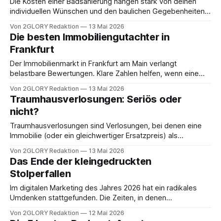
Die Kosten einer Badsanierung hängen stark von deinen
individuellen Wünschen und den baulichen Gegebenheiten
ab. Grundsätzlich solltest du für eine komplette
Von 2GLORY Redaktion
13 Mai 2026
Badsanierung zwischen mehreren tausend und
Die besten Immobiliengutachter in
zehntausend Euro einplanen. Dabei spielt die Größe deines
Frankfurt
Badezimmers eine entscheidende Rolle, ebenso wie die
Qualität der gewählten Materialien. Bei der Budgetplanung
Der Immobilienmarkt in Frankfurt am Main verlangt
hilft es,
belastbare Bewertungen. Klare Zahlen helfen, wenn eine
Immobilie verkauft, gekauft, finanziert oder saniert wird. Sie
Von 2GLORY Redaktion
13 Mai 2026
schaffen auch Orientierung bei Erbschaft, Scheidung,
Traumhausverlosungen: Seriös oder
steuerlicher Prüfung oder einer rechtlichen
nicht?
Auseinandersetzung. Wir stellen drei Anbieter vor, die in
Frankfurt/Rhein-Main für Immobilienbewertung,
Traumhausverlosungen sind Verlosungen, bei denen eine
Verkehrswertgutachten und sachverständige
Immobilie (oder ein gleichwertiger Ersatzpreis) als
Einschätzungen
Hauptgewinn ausgelost wird, und seriös sind sie nur dann,
Von 2GLORY Redaktion
13 Mai 2026
wenn Ablauf, Notarbeteiligung und Rückerstattung
Das Ende der kleingedruckten
transparent geregelt sind. Bei Traumhausverlosungen
Stolperfallen
interessiert viele vor allem, ob sie rechtlich sauber laufen,
wie hoch die Gewinnchance ist und welche Kosten nach
Im digitalen Marketing des Jahres 2026 hat ein radikales
einem
Umdenken stattgefunden. Die Zeiten, in denen
Unternehmen versuchten, ihre Nutzer mit seitenlangen,
Von 2GLORY Redaktion
12 Mai 2026
juristisch verschlüsselten Geschäftsbedingungen zu binden,