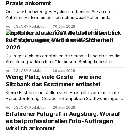
Praxis ankommt
Qualitativ hochwertiges Hyaluron erkennen Sie an drei
Kriterien. Erstens an der fachlichen Qualifikation und
Erfahrung der behandelnden Person, zweitens an
Von 2GLORY Redaktion
30 Juni 2026
ausschließlich CE-zertifizierten Markenfillern und drittens an
Empfohlen.de seriös? Aktueller Überblick
einem ergebnisoffenen Beratungsgespräch. Der Markt ist
zu Erfahrungen, Verdienst & Sicherheit
unübersichtlich geworden. Kosmetikstudios, mobile
2026
Anbieter und Praxen werben mit Lockpreisen, während
Produktqualität und Erfahrung stark schwanken. Wer
Du fragst dich, ob empfohlen.de seriös ist und ob sich die
Anmeldung wirklich lohnt? In diesem Beitrag findest du
einen ehrlichen testbericht mit allen relevanten Fakten,
Von 2GLORY Redaktion
29 Juni 2026
Nutzererfahrungen und konkreten Zahlen, aktuell geprüft für
Wenig Platz, viele Gäste – wie eine
2026. Kurze Antwort: Ist empfohlen.de seriös? Ja,
Sitzbank das Esszimmer entlastet
empfohlen.de gilt als seriöse plattform für einen
Kleine Essbereiche stellen viele Haushalte vor eine echte
Herausforderung. Gerade in kompakten Stadtwohnungen
oder offenen Wohnküchen, in denen jeder Quadratmeter
Von 2GLORY Redaktion
26 Juni 2026
zählt, fehlt häufig der nötige Platz für einen großzügigen
Erfahrener Fotograf in Augsburg: Worauf
Esstisch mit sechs oder acht einzelnen Stühlen. Sobald
es bei professionellen Foto-Aufträgen
Gäste eintreffen, beginnt das Improvisieren mit Hockern
wirklich ankommt
aus dem Keller und Klappstühlen, die