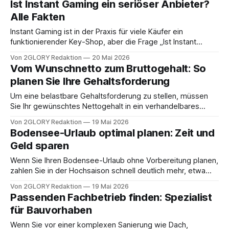
Ist Instant Gaming ein seriöser Anbieter?
Wer nach Freecash seriös sucht, will vor allem wissen, ob
Alle Fakten
Auszahlungen klappen, wie hoch der reale Stundenlohn ist
und welche
Instant Gaming ist in der Praxis für viele Käufer ein
funktionierender Key-Shop, aber die Frage „Ist Instant
Gaming seriös?“ lässt sich nur mit Blick auf das Graumarkt-
Von 2GLORY Redaktion
20 Mai 2026
Geschäftsmodell und die daraus entstehenden Risiken
Vom Wunschnetto zum Bruttogehalt: So
sauber beantworten. Die Plattform verkauft in der Regel
planen Sie Ihre Gehaltsforderung
echte Produktschlüssel, ist aber typischerweise kein
autorisierter Händler
Um eine belastbare Gehaltsforderung zu stellen, müssen
Sie Ihr gewünschtes Nettogehalt in ein verhandelbares
Bruttogehalt umrechnen und mit Marktwertdaten
Von 2GLORY Redaktion
19 Mai 2026
abgleichen. Ein typisches Szenario aus der Praxis: Jemand
Bodensee-Urlaub optimal planen: Zeit und
nennt im Gespräch eine Zahl, die sich nach einem guten
Geld sparen
Netto anfühlt, unterschätzt aber den Netto-Brutto-
Unterschied und fordert am Ende mehrere
Wenn Sie Ihren Bodensee-Urlaub ohne Vorbereitung planen,
zahlen Sie in der Hochsaison schnell deutlich mehr, etwa
durch teure Schweizer Restaurantrechnungen und lange
Von 2GLORY Redaktion
19 Mai 2026
Parkplatzsuche in Hotspots wie Konstanz oder Lindau.
Passenden Fachbetrieb finden: Spezialist
Dieser Leitfaden zeigt Ihnen Schritt für Schritt, wie Sie
für Bauvorhaben
Bodensee Urlaub planen, sodass Budget und Zeit in der
Bodensee Dreiländerregion
Wenn Sie vor einer komplexen Sanierung wie Dach,