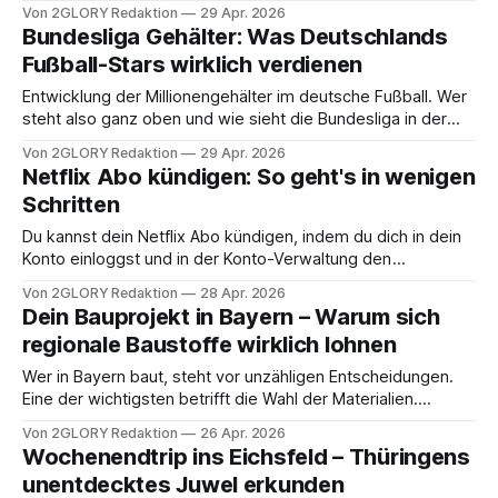
liegt jedoch in einer richtigen Finanzverwaltung. Sie
Von 2GLORY Redaktion
29 Apr. 2026
gewährleistet die notwendige Stabilität des Unternehmens,
Bundesliga Gehälter: Was Deutschlands
schafft die Grundlage für Wachstum und sorgt für einen
Fußball-Stars wirklich verdienen
reibungslosen Ablauf der täglichen Geschäftsprozesse. In
der heutigen Welt können traditionelle
Entwicklung der Millionengehälter im deutsche Fußball. Wer
steht also ganz oben und wie sieht die Bundesliga in der
Welt aus? Die Fußball-Bundesliga ist als eine der weltweit
Von 2GLORY Redaktion
29 Apr. 2026
wirtschaftlich und sportlich wesentlichen Ligen der Welt
Netflix Abo kündigen: So geht's in wenigen
bekannt. Es ist schon lange Standard für Demonstranten,
Schritten
Millionengehälter zu erhalten. Nicht wer und einfach
Du kannst dein Netflix Abo kündigen, indem du dich in dein
Konto einloggst und in der Konto-Verwaltung den
Kündigungsprozess in wenigen Klicks abschließt. Wenn dich
Von 2GLORY Redaktion
28 Apr. 2026
Preis, Inhalte oder einfach fehlende Zeit nerven, ist die
Dein Bauprojekt in Bayern – Warum sich
Kündigung bei Netflix unkompliziert und ohne versteckte
regionale Baustoffe wirklich lohnen
Hürden. Wichtig ist nur, dass du wirklich über
Wer in Bayern baut, steht vor unzähligen Entscheidungen.
Eine der wichtigsten betrifft die Wahl der Materialien.
Regionale Baustoffe bieten dabei Vorteile, die oft
Von 2GLORY Redaktion
26 Apr. 2026
unterschätzt werden. Die klimatischen Bedingungen in
Wochenendtrip ins Eichsfeld – Thüringens
Bayern stellen besondere Anforderungen an Baumaterialien.
unentdecktes Juwel erkunden
Heimische Produkte sind genau auf diese Gegebenheiten