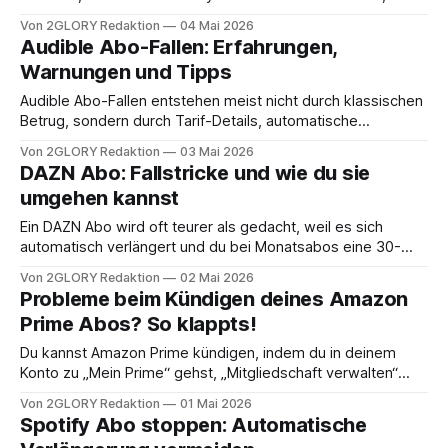
Beispiel durch automatische Verlängerung, Zusatzpakete
Von 2GLORY Redaktion
04 Mai 2026
oder einen höheren Preis nach der Aktion. Typisch ist die
Audible Abo-Fallen: Erfahrungen,
Situation: Du hast ein Angebot abgeschlossen, rechnest mit
Warnungen und Tipps
dem Aktionspreis, und auf der Rechnung tauchen plötzlich
weitere Posten
Audible Abo-Fallen entstehen meist nicht durch klassischen
Betrug, sondern durch Tarif-Details, automatische
Verlängerung und Missverständnisse rund um Kündigung
Von 2GLORY Redaktion
03 Mai 2026
und Besitzrechte. Hast du dich schon mal gefragt, warum
DAZN Abo: Fallstricke und wie du sie
dein Audible-Abo plötzlich teurer wirkt oder warum nach der
umgehen kannst
Kündigung Inhalte verschwinden? Genau an diesen Stellen
passieren die typischen Audible
Ein DAZN Abo wird oft teurer als gedacht, weil es sich
automatisch verlängert und du bei Monatsabos eine 30-
Tage-Kündigungsfrist einhalten musst, sonst zahlst du
Von 2GLORY Redaktion
02 Mai 2026
einen weiteren Monat. Typisches Szenario: Du buchst
Probleme beim Kündigen deines Amazon
spontan für ein Top-Spiel, denkst an ein “einmal gucken”,
Prime Abos? So klappts!
und merkst erst Monate später, dass weiter
Du kannst Amazon Prime kündigen, indem du in deinem
Konto zu „Mein Prime“ gehst, „Mitgliedschaft verwalten“
öffnest und dann „Mitgliedschaft beenden“ bestätigst.
Von 2GLORY Redaktion
01 Mai 2026
Wenn dich dabei versteckte Menüs, „Bleib doch noch“-
Spotify Abo stoppen: Automatische
Bildschirme oder fehlende Buttons nerven, bekommst du