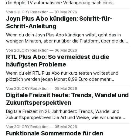
die Apple TV automatische Verlängerung nach einer
Probephase übersehen wird und dadurch monatlich weiter
Von 2GLORY Redaktion
07 Mai 2026
abgebucht wird. Kennst du das: Der kostenlose Apple TV
Joyn Plus Abo kündigen: Schritt-für-
Probemonat ist vorbei und plötzlich gehen jeden Monat
Schritt-Anleitung
9,99 EUR vom Konto ab, obwohl du die
Wenn du dein Joyn Plus Abo kündigen willst, geht das in
wenigen Minuten, aber nur über die Plattform, über die du
es abgeschlossen hast (Web, Apple oder Google). Damit
Von 2GLORY Redaktion
06 Mai 2026
du nicht aus Versehen am falschen Ort kündigst und weiter
RTL Plus Abo: So vermeidest du die
zahlst, findest du hier klare Klickpfade, Fristen und typische
häufigsten Probleme
Stolpersteine samt
Wenn du ein RTL Plus Abo nur kurz testen wolltest und
plötzlich werden jeden Monat 8,99 Euro oder mehr
abgebucht, liegt das fast immer an automatischer
Von 2GLORY Redaktion
05 Mai 2026
Verlängerung, ungünstigen Kündigungswegen oder unklaren
Digitale Freizeit heute: Trends, Wandel und
Tarifdetails. Die gute Nachricht: Mit ein paar festen Routinen
Zukunftsperspektiven
(Fristen notieren, Bestätigungen sichern, Abbuchungen
prüfen) lassen sich die
Digitale Freizeit im 21. Jahrhundert: Trends, Wandel und
Zukunftsperspektiven Die Art und Weise, wie wir unsere
freie Zeit verbringen, hat sich in den letzten zwei
Von 2GLORY Redaktion
05 Mai 2026
Jahrzehnten radikal verändert. Während die Freizeit früher
Funktionale Sommermode für den
oft mit physischer Präsenz – ob im Kino, im Sportverein