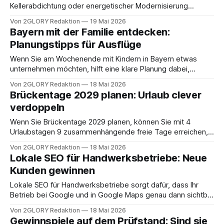
Kellerabdichtung oder energetischer Modernisierung
stehen, können Sie den passenden Fachbetrieb finden,
Von 2GLORY Redaktion
19 Mai 2026
indem Sie Anforderungen schriftlich festlegen,
Bayern mit der Familie entdecken:
Qualifikationen belegen lassen und Angebote samt
Planungstipps für Ausflüge
Referenzen systematisch vergleichen. In der Praxis
scheitert die Auswahl oft daran, dass Bauherren zu früh
Wenn Sie am Wochenende mit Kindern in Bayern etwas
über den Preis entscheiden oder
unternehmen möchten, hilft eine klare Planung dabei,
passende Ausflugsziele Bayern Familie zu finden und den
Von 2GLORY Redaktion
18 Mai 2026
Tag ohne unnötigen Stress zu gestalten. Der
Brückentage 2029 planen: Urlaub clever
entscheidende Hebel ist die Kombination aus
verdoppeln
altersgerechtem Ziel, realistischer Zeitplanung und einem
belastbaren Plan B, falls Wetter oder Wartezeiten
Wenn Sie Brückentage 2029 planen, können Sie mit 4
Urlaubstagen 9 zusammenhängende freie Tage erreichen,
zum Beispiel rund um Ostern mit Urlaub von 03.04. bis
Von 2GLORY Redaktion
18 Mai 2026
06.04.2029. Die Logik ist einfach: Sie kombinieren einen
Lokale SEO für Handwerksbetriebe: Neue
gesetzlichen Feiertag mit einem Wochenende und
Kunden gewinnen
beantragen nur die Werktage dazwischen als Urlaub. 2029
Lokale SEO für Handwerksbetriebe sorgt dafür, dass Ihr
Betrieb bei Google und in Google Maps genau dann sichtbar
ist, wenn Kunden in Ihrer Nähe nach Ihrer Leistung suchen
Von 2GLORY Redaktion
18 Mai 2026
und Sie sonst den Auftrag an einen besser auffindbaren
Gewinnspiele auf dem Prüfstand: Sind sie