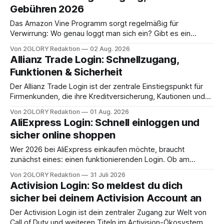
Browser, ohne lokale Software. Um sich einzuloggen,
Gebühren 2026
benötigen Sie Ihre Authentifizierungs-E-Mail-Adresse und
Ihr Passwort. Animana nutzt ein
Das Amazon Vine Programm sorgt regelmäßig für
Verwirrung: Wo genau loggt man sich ein? Gibt es ein
eigenes portal? Und wer darf überhaupt rein? Dieser
Von 2GLORY Redaktion
02 Aug. 2026
Leitfaden erklärt dir alle relevanten Details zum amazon vine
Allianz Trade Login: Schnellzugang,
login, von der Erstanmeldung bis zu enrollment fees und
Funktionen & Sicherheit
Steuerpflichten. Schnelle Antwort: Wie funktioniert der
Amazon
Der Allianz Trade Login ist der zentrale Einstiegspunkt für
Firmenkunden, die ihre Kreditversicherung, Kautionen und
Bürgschaften digital verwalten möchten. In diesem
Von 2GLORY Redaktion
01 Aug. 2026
Leitfaden erfahren Sie alles über den Zugang zum
AliExpress Login: Schnell einloggen und
Kundenportal, die Erstanmeldung, Sicherheitsmaßnahmen
sicher online shoppen
und typische Problemlösungen. Allianz Trade Login,
Schnellzugang für Bestandskunden Der Allianz Trade Login
Wer 2026 bei AliExpress einkaufen möchte, braucht
führt Sie direkt in
zunächst eines: einen funktionierenden Login. Ob am
Desktop oder in der App, der Zugang zu Ihrem persönlichen
Von 2GLORY Redaktion
31 Juli 2026
Konto ist der erste Schritt zu einem reibungslosen
Activision Login: So meldest du dich
Einkaufserlebnis. Dieser Leitfaden zeigt Ihnen in wenigen
sicher bei deinem Activision Account an
Schritten, wie Sie sich anmelden, Ihr Konto absichern und
typische Probleme
Der Activision Login ist dein zentraler Zugang zur Welt von
Call of Duty und weiteren Titeln im Activision-Ökosystem.