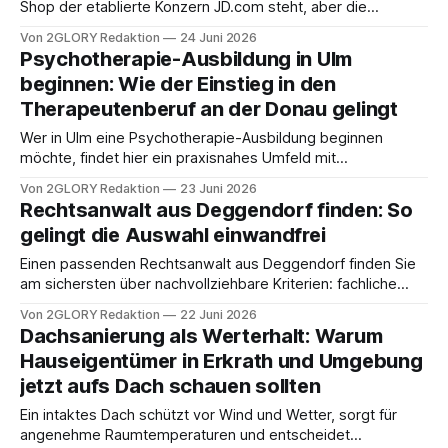
Shop der etablierte Konzern JD.com steht, aber die
gemischten Joybuy Erfahrungen zeigen, dass Liefer- und
Von 2GLORY Redaktion
24 Juni 2026
Servicequalität je nach Fall spürbar schwanken können. Wer
Psychotherapie-Ausbildung in Ulm
„Joybuy vertrauenswürdig“ sucht, will meist schnell klären,
beginnen: Wie der Einstieg in den
ob Bestellung, Bezahlung, Lieferung und Rückgabe in
Therapeutenberuf an der Donau gelingt
Deutschland verlässlich funktionieren und
Wer in Ulm eine Psychotherapie-Ausbildung beginnen
möchte, findet hier ein praxisnahes Umfeld mit
Universitätsklinikum, spezialisierten Instituten und kurzen
Von 2GLORY Redaktion
23 Juni 2026
Wegen zwischen Theorie und Praxis. Zwischen
Rechtsanwalt aus Deggendorf finden: So
Masterabschluss und Approbation liegt eine mehrjährige,
gelingt die Auswahl einwandfrei
anspruchsvolle Ausbildung, in der Theorie, Praxis und
persönliche Entwicklung eng zusammenspielen. Der
Einen passenden Rechtsanwalt aus Deggendorf finden Sie
folgende Überblick zeigt, worauf es beim Start
am sichersten über nachvollziehbare Kriterien: fachliche
Ausrichtung, transparente Honorare, gute Erreichbarkeit und
Von 2GLORY Redaktion
22 Juni 2026
ein vertrauensvolles Erstgespräch. Wer in Deggendorf oder
Dachsanierung als Werterhalt: Warum
im niederbayerischen Umland rechtlichen Beistand sucht,
Hauseigentümer in Erkrath und Umgebung
steht oft unter Zeitdruck – sei es bei einem Vertragsstreit,
jetzt aufs Dach schauen sollten
Forderungsausfall, Erbfall oder einer arbeitsrechtlichen
Auseinandersetzung. Dieser Ratgeber zeigt
Ein intaktes Dach schützt vor Wind und Wetter, sorgt für
angenehme Raumtemperaturen und entscheidet