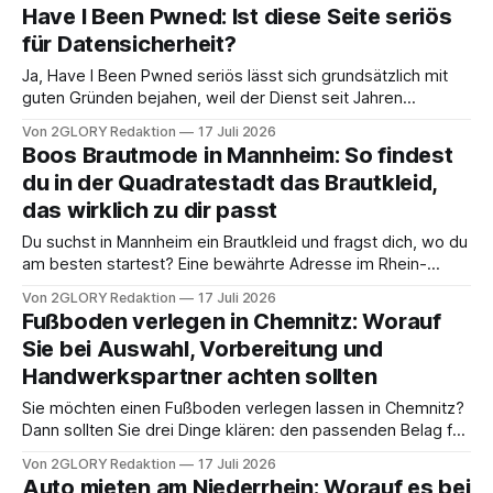
Hintergrundberichte, Sprachunterlagen und ausführliche
Have I Been Pwned: Ist diese Seite seriös
Dossiers enthalten genau die Antworten, die man sucht,
für Datensicherheit?
doch sie liegen oft in langen Dokumenten verborgen. Wer
alles von vorn bis
Ja, Have I Been Pwned seriös lässt sich grundsätzlich mit
guten Gründen bejahen, weil der Dienst seit Jahren
transparent dokumentiert, wie er Datenlecks auswertet,
Von 2GLORY Redaktion
17 Juli 2026
und dabei auf sicherheitsübliche Schutzmechanismen setzt.
Boos Brautmode in Mannheim: So findest
Have I Been Pwned (HIBP) hilft Ihnen beim Datenleck prüfen,
du in der Quadratestadt das Brautkleid,
indem Sie sehen, ob Ihre E-Mail-Adresse in bekannten
das wirklich zu dir passt
Du suchst in Mannheim ein Brautkleid und fragst dich, wo du
am besten startest? Eine bewährte Adresse im Rhein-
Neckar-Raum ist Boos Brautmode in Mannheim – ein
Von 2GLORY Redaktion
17 Juli 2026
Hochzeitshaus, das das Thema Brautkleid als ganzes
Fußboden verlegen in Chemnitz: Worauf
Erlebnis versteht und Beratung, Auswahl und Accessoires
Sie bei Auswahl, Vorbereitung und
unter einem Dach bündelt. Dieser Ratgeber zeigt dir, worauf
Handwerkspartner achten sollten
Sie möchten einen Fußboden verlegen lassen in Chemnitz?
Dann sollten Sie drei Dinge klären: den passenden Belag für
die tatsächliche Nutzung, den Zustand des Unterbodens
Von 2GLORY Redaktion
17 Juli 2026
und die Wahl eines seriösen Fachbetriebs aus der Region.
Auto mieten am Niederrhein: Worauf es bei