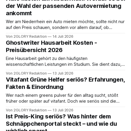
Ein neuer Bodenbelag verändert einen Raum spürbar. Er
der Wahl der passenden Autovermietung
wirkt sich darauf aus, wie warm ein Wohnzimmer
ankommt
Wer am Niederrhein ein Auto mieten möchte, sollte nicht nur
auf den Preis schauen, sondern vor allem darauf, ob
Fahrzeugauswahl, Mietdauer und Service zum eigenen
Von 2GLORY Redaktion
14 Juli 2026
Bedarf passen. Gerade in einer Region mit vielen
Ghostwriter Hausarbeit Kosten -
Pendelstrecken, Gewerbegebieten und kurzfristigen
Preisübersicht 2026
Mobilitätsanlässen kann ein lokaler Anbieter Vorteile bieten.
Kurze Wege bei Abholung und Rückgabe
Eine Hausarbeit gehört zu den häufigsten
wissenschaftlichen Leistungen im Studium. Sie dient dazu,
dass Studierende zeigen, dass sie ein bestimmtes Thema
Von 2GLORY Redaktion
13 Juli 2026
selbstständig wissenschaftlich bearbeiten, Fachliteratur
Vitafant Grüne Helfer seriös? Erfahrungen,
analysieren und eigene Argumentationen entwickeln
Fakten & Einordnung
können. Obwohl der Umfang einer Hausarbeit meist deutlich
geringer ist als bei einer Bachelor- oder Masterarbeit, stellt
Wer nach einem greens pulver für den alltag sucht, stößt
sie viele Studierende
früher oder später auf vitafant. Doch wie seriös sind die
produkte wirklich? Dieser artikel liefert dir einen ehrlichen
Von 2GLORY Redaktion
13 Juli 2026
testbericht mit allen relevanten Fakten, echten erfahrungen
Ist Preis-King seriös? Was hinter dem
und einer nüchternen Einordnung. Kurze Antwort: Wie seriös
Schnäppchenportal steckt – und wie du
sind Vitafant Grüne Helfer wirklich? Ist vitafant