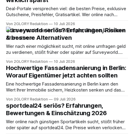
wirklich sparst
Deal-Portale versprechen viel: die besten Preise, exklusive
Gutscheine, Preisfehler, Gratisartikel. Wer online nach
Rabatten sucht, landet schnell bei Angeboten, die zu gut
Von 2GLORY Redaktion
10 Juli 2026
klingen, um wahr zu sein. Genau deshalb lohnt sich ein
Surveyworld seriös? Erfahrungen, Risiken
nüchterner Blick auf einen der aktiven deutschsprachigen
& bessere Alternativen
Anbieter in diesem Segment. Dieser Beitrag ordnet ein, wie
Preis-
Wer nach einer möglichkeit sucht, mit online umfragen geld
zu verdienen, stößt früher oder später auf Surveyworld.
Doch ist dieses online portal wirklich vertrauenswürdig,
Von 2GLORY Redaktion
10 Juli 2026
oder zahlen nutzer am Ende nur mit ihren daten? Dieser
Hochwertige Fassadensanierung in Berlin:
beitrag liefert eine ehrliche antwort. Kurze
Worauf Eigentümer jetzt achten sollten
Zusammenfassung: Ist Surveyworld seriös? Surveyworld ist
kein klassischer betrug, aber
Eine hochwertige Fassadensanierung in Berlin kann den
Wert Ihrer Immobilie sichern, Heizkosten senken und das
Erscheinungsbild langfristig erhalten. Berliner Altbauten,
Von 2GLORY Redaktion
09 Juli 2026
Nachkriegsbauten und auch viele Häuser aus den 1990er-
sportdeal24 seriös? Erfahrungen,
und 2000er-Jahren zeigen heute häufig deutliche Spuren an
Bewertungen & Einschätzung 2026
der Fassade: feine Risse im Putz, Schimmel an
Wärmebrücken, abblätternde Farbe oder feuchte
Wer online nach günstigen Sportartikeln sucht, stößt früher
oder später auf sportdeal24. Die Preise wirken verlockend,
das Sortiment ist riesig, doch ist sportdeal24 seriös? Dieser