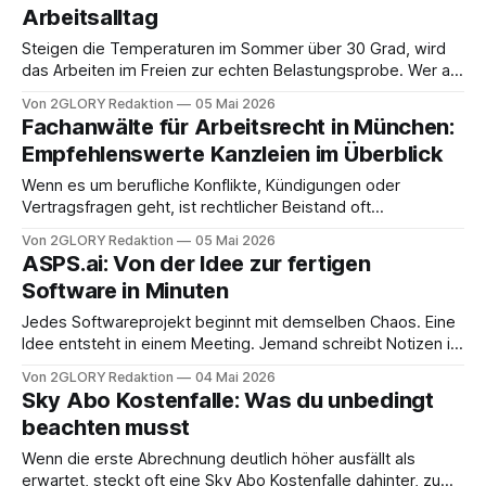
Arbeitsalltag
oder beim gemeinsamen Brettspielabend – verbunden war,
findet Erholung heute
Steigen die Temperaturen im Sommer über 30 Grad, wird
das Arbeiten im Freien zur echten Belastungsprobe. Wer auf
Baustellen, in der Landschaftspflege oder im Handwerk
Von 2GLORY Redaktion
05 Mai 2026
tätig ist und dort Tag für Tag körperlich anspruchsvolle
Fachanwälte für Arbeitsrecht in München:
Aufgaben bewältigen muss, kennt das Problem nur zu gut:
Empfehlenswerte Kanzleien im Überblick
Schwere, steife Arbeitskleidung treibt den Schweiß in
Wenn es um berufliche Konflikte, Kündigungen oder
Vertragsfragen geht, ist rechtlicher Beistand oft
unverzichtbar. In München gibt es eine Vielzahl an Kanzleien,
Von 2GLORY Redaktion
05 Mai 2026
die sich auf diesen Bereich fokussieren. Wir haben den
ASPS.ai: Von der Idee zur fertigen
Markt für dich analysiert und stellen dir in unserer Liste
Software in Minuten
empfehlenswerte Ansprechpartner vor, die dich bei deinem
arbeitsrechtlichen Anliegen
Jedes Softwareprojekt beginnt mit demselben Chaos. Eine
Idee entsteht in einem Meeting. Jemand schreibt Notizen in
ein Google Doc. Die Notizen werden manuell in Jira-Tickets
Von 2GLORY Redaktion
04 Mai 2026
übertragen. Die Tickets landen in Confluence. Irgendwann
Sky Abo Kostenfalle: Was du unbedingt
sitzt ein Entwickler vor einem Bildschirm und versucht, aus
beachten musst
all dem etwas Funktionierendes zu bauen. Was die
Wenn die erste Abrechnung deutlich höher ausfällt als
erwartet, steckt oft eine Sky Abo Kostenfalle dahinter, zum