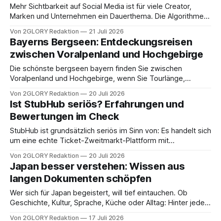
Mehr Sichtbarkeit auf Social Media ist für viele Creator,
Marken und Unternehmen ein Dauerthema. Die Algorithmen
ändern sich ständig, neue Formate kommen dazu, und die
Von 2GLORY Redaktion
21 Juli 2026
Konkurrenz um Aufmerksamkeit wird größer. Wer heute
Bayerns Bergseen: Entdeckungsreisen
sichtbar sein will, braucht mehr als nur regelmäßige Posts.
zwischen Voralpenland und Hochgebirge
Es geht um Strategie, Timing und die richtige Mischung
Die schönste bergseen bayern finden Sie zwischen
Voralpenland und Hochgebirge, wenn Sie Tourlänge,
Höhenlage und Saison bewusst auf Ihr Niveau abstimmen.
Von 2GLORY Redaktion
20 Juli 2026
Von türkisfarbenen Uferwegen unter der Zugspitze bis zu
Ist StubHub seriös? Erfahrungen und
kargen Kareseen nahe 1.900 Metern reichen die
Bewertungen im Check
Möglichkeiten, und genau diese Bandbreite macht die
Planung so wichtig. Wichtige Fakten auf
StubHub ist grundsätzlich seriös im Sinn von: Es handelt sich
um eine echte Ticket-Zweitmarkt-Plattform mit
Käuferschutz, aber hohe Gebühren und ein oft kritisierter
Von 2GLORY Redaktion
20 Juli 2026
Support gehören zu den wiederkehrenden Schwachstellen.
Japan besser verstehen: Wissen aus
Wer nach „Ist StubHub seriös“ sucht, will meist wissen, wie
langen Dokumenten schöpfen
das Geschäftsmodell funktioniert, welche Risiken beim
Ticketkauf realistisch sind
Wer sich für Japan begeistert, will tief eintauchen. Ob
Geschichte, Kultur, Sprache, Küche oder Alltag: Hinter jeder
Faszination steht eine Fülle an Material. Studien, Reiseführer,
Von 2GLORY Redaktion
17 Juli 2026