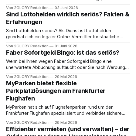
normales Online-Angebot steckt oder ob es Hinweise auf
Von 2GLORY Redaktion
03 Juni 2026
Kostenfallen und unklare Verträge gibt. Dieser Artikel zeigt
Sind Lottohelden wirklich seriös? Fakten &
Ihnen dafür konkrete Prüfkriterien, typische Stolperstellen
Erfahrungen
bei Abos und einen sauberen Weg, wie Sie bei
Abbuchungen, Widerruf
Sind Lottohelden seriös? Als Dienst ist Lottohelden
grundsätzlich ein legaler Online-Vermittler für staatliche
Lotterien in Deutschland, entscheidend sind für Sie aber
Von 2GLORY Redaktion
01 Juni 2026
Lizenzstatus, Gebühren und das Abo mit automatischer
Faber Sofortgeld Bingo: Ist das seriös?
Verlängerung. Wer Lottohelden nutzt, schließt in der Praxis
zwei Dinge ab: die Teilnahme an einer staatlichen Lotterie
Wenn bei Ihnen wegen Faber Sofortgeld Bingo eine
(über eine Landeslotterie) und
unerwartete Abbuchung auftaucht oder Sie nach Werbung
unsicher sind, ob das Angebot seriös ist, zählen vor allem
Von 2GLORY Redaktion
29 Mai 2026
Vertragsdetails, Kosten und Kündigungsweg. Wichtige
MyParken bietet flexible
Fakten auf einen Blick * Faber Sofortgeld Bingo wird als
Parkplatzlösungen am Frankfurter
lizenziertes Gewinnspiel-Angebot im Abo-Modell
Flughafen
vermarktet; in der Praxis liegen
MyParken hat sich auf Flughafenparken rund um den
Frankfurter Flughafen spezialisiert und verbindet sichere
Stellflächen mit schnellen Shuttle-Services und digitalen
Von 2GLORY Redaktion
29 Mai 2026
Buchungsmöglichkeiten. Das Unternehmen betreibt
Effizienter vermieten (und verwalten) – der
mehrere Standorte im Raum Frankfurt und richtet sich an