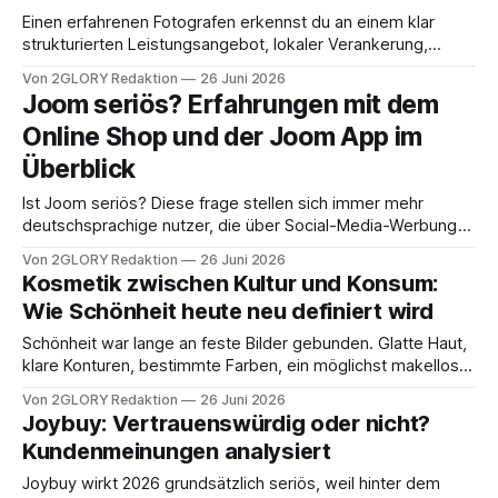
Einen erfahrenen Fotografen erkennst du an einem klar
strukturierten Leistungsangebot, lokaler Verankerung,
nachvollziehbaren Preisen und sichtbaren Referenzen aus
Von 2GLORY Redaktion
26 Juni 2026
unterschiedlichen Shooting-Situationen. Ob Hochzeit,
Joom seriös? Erfahrungen mit dem
Bewerbungsfoto, Familienshooting oder Imagekampagne,
Online Shop und der Joom App im
die Auswahl in Augsburg reicht von Hobbyfotografen mit
Wochenendangeboten bis hin zu etablierten Anbietern mit
Überblick
langjähriger Praxis. Damit du nicht auf gut Glück
Ist Joom seriös? Diese frage stellen sich immer mehr
deutschsprachige nutzer, die über Social-Media-Werbung
oder den App Store auf die Plattform stoßen. Die extrem
Von 2GLORY Redaktion
26 Juni 2026
günstigen preisen und die riesige auswahl wirken
Kosmetik zwischen Kultur und Konsum:
verlockend, doch was steckt wirklich dahinter? Dieser
Wie Schönheit heute neu definiert wird
artikel fasst die wichtigsten erfahrung und bewertungen
zusammen, damit Sie
Schönheit war lange an feste Bilder gebunden. Glatte Haut,
klare Konturen, bestimmte Farben, ein möglichst makelloser
Eindruck. Heute verschiebt sich dieser Blick. Kosmetik ist
Von 2GLORY Redaktion
26 Juni 2026
nicht mehr nur ein Mittel, um einem Ideal näherzukommen.
Joybuy: Vertrauenswürdig oder nicht?
Sie wird zunehmend zu einem Ausdruck von Persönlichkeit,
Kundenmeinungen analysiert
Stimmung und Haltung. Diese Entwicklung verändert auch
den Konsum.
Joybuy wirkt 2026 grundsätzlich seriös, weil hinter dem