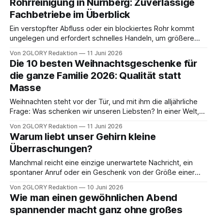
Rohrreinigung in Nürnberg: Zuverlässige
grundsätzlich ein seriös wirkender Fintech Dienst: Die
Fachbetriebe im Überblick
Bonitätsübersicht ist kostenlos, finanziert wird das Angebot
über Provisionen
Ein verstopfter Abfluss oder ein blockiertes Rohr kommt
ungelegen und erfordert schnelles Handeln, um größere
Schäden an der Immobilie zu vermeiden. Um im Ernstfall
Von 2GLORY Redaktion
11 Juni 2026
den passenden Dienstleister in Nürnberg und Umgebung zu
Die 10 besten Weihnachtsgeschenke für
finden, haben wir die regionalen Angebote genau analysiert.
die ganze Familie 2026: Qualität statt
In unserer Übersicht stellen wir dir empfehlenswerte
Masse
Fachbetriebe vor, die
Weihnachten steht vor der Tür, und mit ihm die alljährliche
Frage: Was schenken wir unseren Liebsten? In einer Welt,
die von Kurzlebigkeit und schnellen Trends geprägt ist,
Von 2GLORY Redaktion
11 Juni 2026
rückt im Jahr 2026 ein besonderer Wert in den Fokus:
Warum liebt unser Gehirn kleine
Qualität statt Masse. Es geht nicht mehr darum, den Platz
Überraschungen?
unter dem Weihnachtsbaum
Manchmal reicht eine einzige unerwartete Nachricht, ein
spontaner Anruf oder ein Geschenk von der Größe einer
Streichholzschachtel – und der ganze Tag fühlt sich plötzlich
Von 2GLORY Redaktion
10 Juni 2026
heller an. Seltsam, oder? Dabei hat sich objektiv kaum
Wie man einen gewöhnlichen Abend
etwas verändert. Die Wohnung steht noch am selben Ort,
spannender macht ganz ohne großes
die To-do-Liste ist nicht kürzer geworden