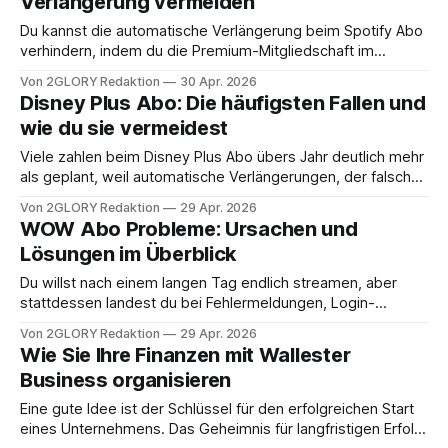
Verlängerung vermeiden
hier eine klare Anleitung plus Lösungen für typische Amazon
Prime Kündigungsprobleme. Wichtige Fakten
Du kannst die automatische Verlängerung beim Spotify Abo
verhindern, indem du die Premium-Mitgliedschaft im
richtigen Aboreiter kündigst oder auf ein nicht
Von 2GLORY Redaktion
30 Apr. 2026
verlängerndes Zahlungsmodell umstellst, je nachdem, wo
Disney Plus Abo: Die häufigsten Fallen und
du abgeschlossen hast. Wenn du gezielt „Spotify Abo
wie du sie vermeidest
automatische Verlängerung vermeiden" willst, brauchst du
vor allem zwei Dinge: den korrekten Abokanal
Viele zahlen beim Disney Plus Abo übers Jahr deutlich mehr
als geplant, weil automatische Verlängerungen, der falsche
Tarif oder missverstandene Sharing-Regeln leise ins Geld
Von 2GLORY Redaktion
29 Apr. 2026
gehen. Ein ganz typisches Beispiel: Du willst nur einen
WOW Abo Probleme: Ursachen und
Monat testen, vergisst die Kündigung, und plötzlich läuft das
Lösungen im Überblick
Abo monatelang weiter, weil es automatisch verlängert.
Du willst nach einem langen Tag endlich streamen, aber
stattdessen landest du bei Fehlermeldungen, Login-
Problemen oder einem Abo, das nicht aktiv wird: Genau
Von 2GLORY Redaktion
29 Apr. 2026
solche WOW Abo Probleme lassen sich oft mit ein paar
Wie Sie Ihre Finanzen mit Wallester
gezielten Checks lösen. In diesem Artikel bekommst du für
Business organisieren
die häufigsten Störungen konkrete Schritte, die du
Eine gute Idee ist der Schlüssel für den erfolgreichen Start
eines Unternehmens. Das Geheimnis für langfristigen Erfolg