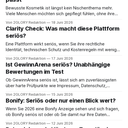
Bewusste Kosmetik ist längst kein Nischenthema mehr.
Viele Menschen möchten sich gepflegt fühlen, ohne ihre
Beauty-Routine unnötig kompliziert zu machen. Dabei geht
Von 2GLORY Redaktion
18 Juni 2026
es nicht um Verzicht, sondern um bessere Entscheidungen
Clarity Check: Was macht diese Plattform
im Alltag: Produkte, die zur Haut passen, Routinen, die sich
seriös?
leicht durchhalten lassen, und Inhaltsstoffe, die
nachvollziehbar sind. Moderne
Eine Plattform wirkt seriös, wenn Sie ihre rechtliche
Identität, technischen Schutz und Kostenregeln mit wenigen
Checks eindeutig nachvollziehen können, statt sich auf
Von 2GLORY Redaktion
17 Juni 2026
Werbeversprechen zu verlassen. Genau darum geht es bei
Ist GewinnArena seriös? Unabhängige
Clarity Check Was macht diese Plattform seriös: Sie prüfen
Bewertungen im Test
Schritt für Schritt Impressum, Sicherheit, Zahlungen,
Bewertungen, Support und Vertragsklauseln, bevor
Ob GewinnArena seriös ist, lässt sich am zuverlässigsten
über harte Prüfpunkte wie Impressum, Datenschutz,
Kostenhinweise und echte Kündigungswege bewerten. Die
Von 2GLORY Redaktion
15 Juni 2026
Suchanfrage Ist GewinnArena seriös zielt meist darauf,
Bonify: Seriös oder nur einen Blick wert?
Risiken wie Abo-Fallen, Datenweitergabe und Werbeflut vor
der Registrierung einzuschätzen. Wichtig ist der Blick auf
Wenn Sie 2026 eine Bonify Anzeige sehen und sich fragen,
das Geschäftsmodell: Viele Gewinnspiel-Seiten sind keine
ob Bonify seriös ist oder ob Sie damit nur Ihre Daten
verschenken, hilft eine nüchterne Prüfung von Anbieter,
Von 2GLORY Redaktion
12 Juni 2026
Kostenmodell, Scores und Datenschutz. Bonify ist