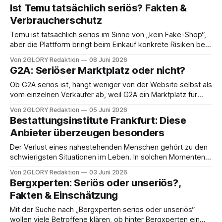
ständige Verfügbarkeit schafft zwar viele Möglichkeiten,
Ist Temu tatsächlich seriös? Fakten &
bringt aber auch eine Herausforderung mit sich, die immer
Verbraucherschutz
bewusster wahrgenommen wird: Wie kann Technologie so
genutzt werden, dass sie Fokus, Klarheit und persönliches
Temu ist tatsächlich seriös im Sinne von „kein Fake-Shop“,
aber die Plattform bringt beim Einkauf konkrete Risiken bei
Produktqualität, Produktsicherheit und Datenschutz mit. Wer
Von 2GLORY Redaktion
08 Juni 2026
„Ist Temu tatsächlich seriös“ googelt, will meist wissen, ob
G2A: Seriöser Marktplatz oder nicht?
Ware ankommt, wie Reklamationen laufen und ob
persönliche Daten in der Temu-App unnötig weit verarbeitet
Ob G2A seriös ist, hängt weniger von der Website selbst als
vom einzelnen Verkäufer ab, weil G2A ein Marktplatz für
digitale Spieleschlüssel ist und meist nur vermittelt. Viele
Von 2GLORY Redaktion
05 Juni 2026
Gamer kennen G2A als Schnäppchen-Quelle, zugleich gibt
Bestattungsinstitute Frankfurt: Diese
es wiederkehrende Berichte über deaktivierte Keys und
Anbieter überzeugen besonders
kostenpflichtige Zusatz-Abos, die beim Checkout leicht
Der Verlust eines nahestehenden Menschen gehört zu den
schwierigsten Situationen im Leben. In solchen Momenten
spielen Vertrauen, Einfühlungsvermögen und professionelle
Von 2GLORY Redaktion
03 Juni 2026
Unterstützung eine besonders wichtige Rolle. In Frankfurt
Bergxperten: Seriös oder unseriös?,
gibt es zahlreiche Bestattungsinstitute, die Angehörige bei
Fakten & Einschätzung
Organisation, Vorsorge und Abschied begleiten. Einige
Anbieter überzeugen dabei vor allem durch persönliche
Mit der Suche nach „Bergxperten seriös oder unseriös“
Betreuung, langjährige Erfahrung
wollen viele Betroffene klären, ob hinter Bergxperten ein