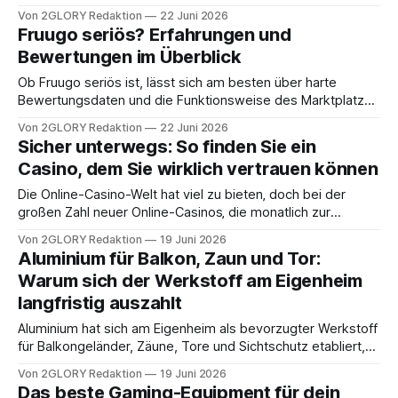
maßgeblich darüber, wie energieeffizient eine Immobilie
Von 2GLORY Redaktion
22 Juni 2026
betrieben werden kann. Wer den Werterhalt seiner
Fruugo seriös? Erfahrungen und
Immobilie sichern möchte, sollte regelmäßig den Zustand
Bewertungen im Überblick
des Daches prüfen lassen. Steigende Energiepreise und
strengere gesetzliche Anforderungen führen dazu, dass
Ob Fruugo seriös ist, lässt sich am besten über harte
immer mehr Eigentümer
Bewertungsdaten und die Funktionsweise des Marktplatzes
einordnen, und genau dazu folgen gleich konkrete Zahlen
Von 2GLORY Redaktion
22 Juni 2026
aus großen Portalen. Der Suchbegriff Fruugo seriös taucht
Sicher unterwegs: So finden Sie ein
2026 häufig auf, weil die Sternebewertungen je nach
Casino, dem Sie wirklich vertrauen können
Plattform stark auseinandergehen und das Risiko stark vom
einzelnen Händler
Die Online-Casino-Welt hat viel zu bieten‚ doch bei der
großen Zahl neuer Online-Casinos‚ die monatlich zur
Verfügung stehen‚ kann es selbst für die Spieler schwierig
Von 2GLORY Redaktion
19 Juni 2026
sein‚ die wirklich guten Angebote von den schwarzen
Aluminium für Balkon, Zaun und Tor:
Schafen zu unterscheiden․ Sicherheit steht natürlich an
Warum sich der Werkstoff am Eigenheim
erster Stelle‚ denn es geht um Ihr
langfristig auszahlt
Aluminium hat sich am Eigenheim als bevorzugter Werkstoff
für Balkongeländer, Zäune, Tore und Sichtschutz etabliert,
weil er pflegearm, korrosionsbeständig und formstabil ist –
Von 2GLORY Redaktion
19 Juni 2026
und das über viele Jahre. Wer ein Haus baut oder saniert,
Das beste Gaming-Equipment für dein