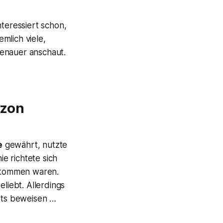
eressiert schon,
mlich viele,
enauer anschaut.
azon
e
gewährt, nutzte
nie richtete sich
ekommen waren.
liebt. Allerdings
ets beweisen …