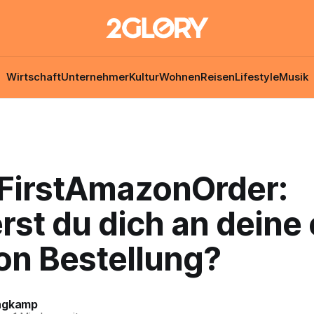
Wirtschaft
Unternehmer
Kultur
Wohnen
Reisen
Lifestyle
Musik
FirstAmazonOrder:
rst du dich an deine 
n Bestellung?
ngkamp