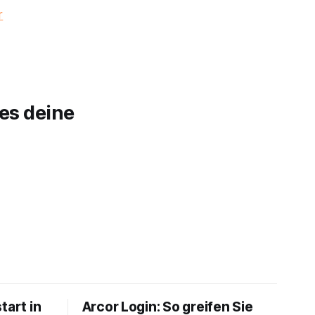
r
hes deine
tart in
Arcor Login: So greifen Sie