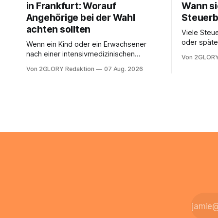
in Frankfurt: Worauf
Wann si
Angehörige bei der Wahl
Steuerb
achten sollten
Viele Steue
oder späte
Wenn ein Kind oder ein Erwachsener
ein Steuer
nach einer intensivmedizinischen
Von 2GLORY
sich die St
Behandlung dauerhaft auf Beatmung
Von 2GLORY Redaktion
07 Aug. 2026
Eigenregie
oder eine engmaschige pflegerische
Bei einfac
Versorgung angewiesen ist, stellt sich
reicht häu
für Familien eine schwierige Frage: Muss
sobald jed
die Versorgung dauerhaft in der Klinik
zusamment
bleiben – oder ist ein Leben zu Hause
finanziell
möglich? Die außerklinische
zahlt sich 
Intensivpflege bietet genau diese
meist aus.
Alternative: Sie