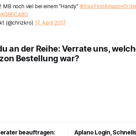
 MB noch viel bei einem “Handy”
#YourFirstAmazonOrde
/xGXQB0CA8O
kt (@chrizkro)
17. April 2017
 du an der Reihe: Verrate uns, welc
zon Bestellung war?
erater beauftragen:
Aplano Login, Schnells