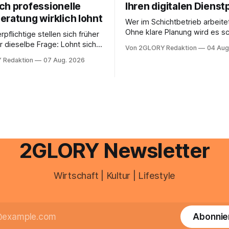
ch professionelle
Ihren digitalen Dienst
eratung wirklich lohnt
Wer im Schichtbetrieb arbeite
Ohne klare Planung wird es sc
rpflichtige stellen sich früher
chaotisch. Der Aplano Login ist
r dieselbe Frage: Lohnt sich
Von 2GLORY Redaktion
04 Aug
zentraler Zugangspunkt, um d
berater überhaupt, oder lässt
 Redaktion
07 Aug. 2026
zeiterfassung, abwesenheiten
euererklärung auch in
gesamte kommunikation rund 
 erledigen? Die kurze Antwort:
personal digital zu organisiere
hen Einkommensverhältnissen
diesem Leitfaden erfahren Sie
fig eine Steuersoftware aus –
Sie für einen reibungslosen Ei
och mehrere Einkunftsarten
brauchen, von der Registrieru
reffen oder größere
e Veränderungen anstehen,
professionelle Unterstützung
2GLORY Newsletter
Wirtschaft | Kultur | Lifestyle
Abonnie