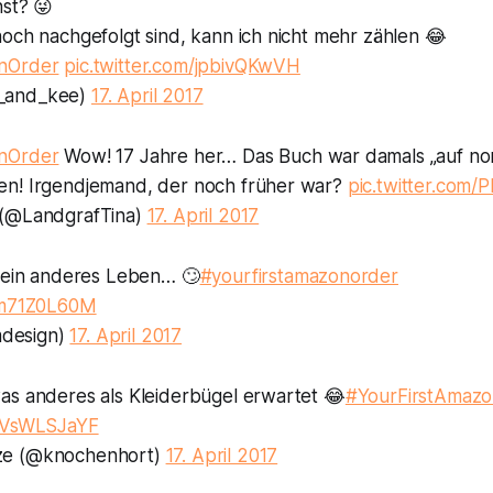
nst? 😜
och nachgefolgt sind, kann ich nicht mehr zählen 😂
nOrder
pic.twitter.com/jpbivQKwVH
_and_kee)
17. April 2017
nOrder
Wow! 17 Jahre her… Das Buch war damals „auf n
en! Irgendjemand, der noch früher war?
pic.twitter.com
 (@LandgrafTina)
17. April 2017
, ein anderes Leben… 🙄
#yourfirstamazonorder
/7m71Z0L60M
design)
17. April 2017
as anderes als Kleiderbügel erwartet 😂
#YourFirstAmaz
/WVsWLSJaYF
ze (@knochenhort)
17. April 2017