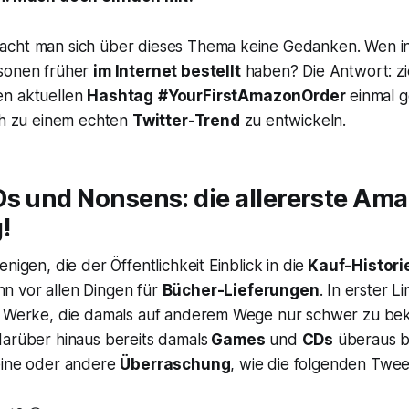
cht man sich über dieses Thema keine Gedanken. Wen int
rsonen früher
im Internet bestellt
haben? Die Antwort: zie
en aktuellen
Hashtag
#YourFirstAmazonOrder
einmal g
ich zu einem echten
Twitter-Trend
zu entwickeln.
Ds und Nonsens: die allererste Am
!
nigen, die der Öffentlichkeit Einblick in die
Kauf-Histori
n vor allen Dingen für
Bücher-Lieferungen
. In erster Li
uf Werke, die damals auf anderem Wege nur schwer zu b
darüber hinaus bereits damals
Games
und
CDs
überaus be
eine oder andere
Überraschung
, wie die folgenden Twe