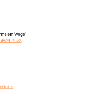
ormalem Wege”
/PblWEbPuvG
onOrder