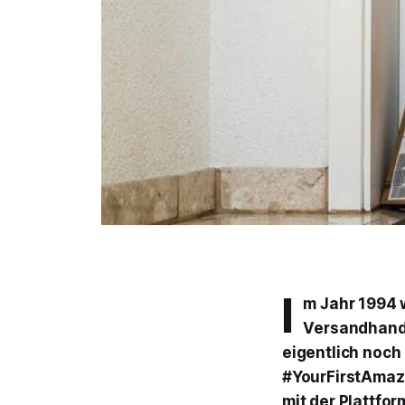
I
m Jahr 1994 
Versandhande
eigentlich noch
#YourFirstAmazo
mit der Plattfor