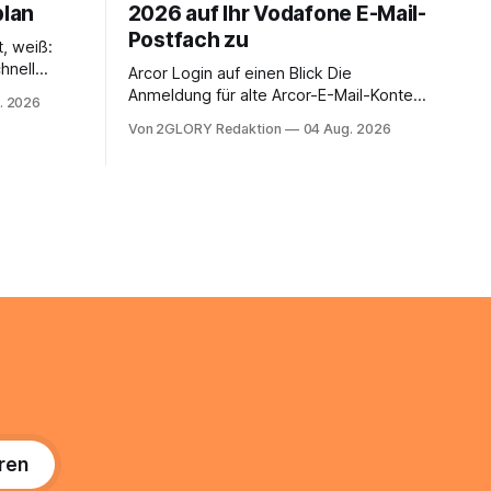
plan
2026 auf Ihr Vodafone E-Mail-
Postfach zu
t, weiß:
hnell
Arcor Login auf einen Blick Die
 Ihr
Anmeldung für alte Arcor-E-Mail-Konten
. 2026
ienstpläne,
erfolgt über Vodafone Systeme. Wer
Von 2GLORY Redaktion
04 Aug. 2026
 und die
noch eine e mail adresse mit der Endung
um Ihr
@arcor.de oder @arcor.net besitzt,
n. In
loggt sich heute über das Vodafone E-
 alles, was
Mail & Cloud Portal ein. Der klassische
nstieg
Arcor Login über mail.
ng
ren