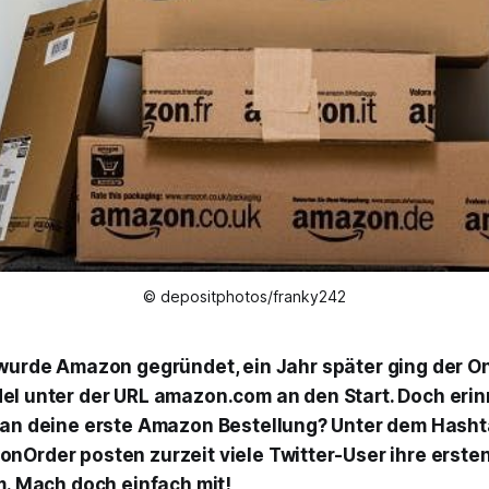
© depositphotos/franky242
wurde Amazon gegründet, ein Jahr später ging der On
l unter der URL amazon.com an den Start. Doch erin
 an deine erste Amazon Bestellung? Unter dem Hash
nOrder posten zurzeit viele Twitter-User ihre erste
m. Mach doch einfach mit!