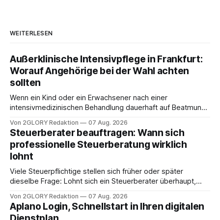
WEITERLESEN
Außerklinische Intensivpflege in Frankfurt:
Worauf Angehörige bei der Wahl achten
sollten
Wenn ein Kind oder ein Erwachsener nach einer
intensivmedizinischen Behandlung dauerhaft auf Beatmung
oder eine engmaschige pflegerische Versorgung
Von 2GLORY Redaktion
07 Aug. 2026
angewiesen ist, stellt sich für Familien eine schwierige
Steuerberater beauftragen: Wann sich
Frage: Muss die Versorgung dauerhaft in der Klinik bleiben –
professionelle Steuerberatung wirklich
oder ist ein Leben zu Hause möglich? Die außerklinische
lohnt
Intensivpflege bietet genau diese Alternative: Sie
Viele Steuerpflichtige stellen sich früher oder später
dieselbe Frage: Lohnt sich ein Steuerberater überhaupt,
oder lässt sich die Steuererklärung auch in Eigenregie
Von 2GLORY Redaktion
07 Aug. 2026
erledigen? Die kurze Antwort: Bei einfachen
Aplano Login, Schnellstart in Ihren digitalen
Einkommensverhältnissen reicht häufig eine Steuersoftware
Dienstplan