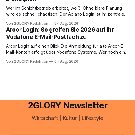
aus – sobald jedoch mehrere Einkunftsarten
zusammentreffen oder größere finanzielle Veränderungen
Wer im Schichtbetrieb arbeitet, weiß: Ohne klare Planung
anstehen, zahlt sich professionelle Unterstützung meist
wird es schnell chaotisch. Der Aplano Login ist Ihr zentraler
aus.
Zugangspunkt, um dienstpläne, zeiterfassung,
Von 2GLORY Redaktion
04 Aug. 2026
abwesenheiten und die gesamte kommunikation rund um
Arcor Login: So greifen Sie 2026 auf Ihr
Ihr personal digital zu organisieren. In diesem Leitfaden
Vodafone E-Mail-Postfach zu
erfahren Sie alles, was Sie für einen reibungslosen Einstieg
brauchen, von der Registrierung
Arcor Login auf einen Blick Die Anmeldung für alte Arcor-E-
Mail-Konten erfolgt über Vodafone Systeme. Wer noch eine
e mail adresse mit der Endung @arcor.de oder @arcor.net
Von 2GLORY Redaktion
04 Aug. 2026
besitzt, loggt sich heute über das Vodafone E-Mail & Cloud
Portal ein. Der klassische Arcor Login über mail.
2GLORY Newsletter
Wirtschaft | Kultur | Lifestyle