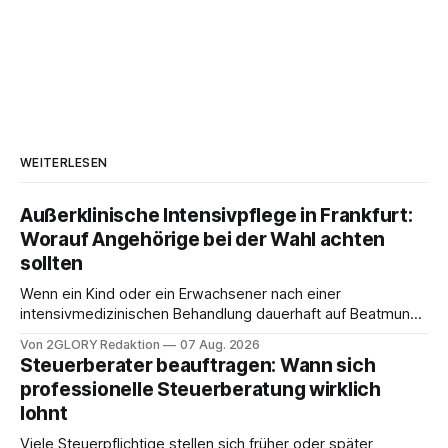
WEITERLESEN
Außerklinische Intensivpflege in Frankfurt:
Worauf Angehörige bei der Wahl achten
sollten
Wenn ein Kind oder ein Erwachsener nach einer
intensivmedizinischen Behandlung dauerhaft auf Beatmung
oder eine engmaschige pflegerische Versorgung
Von 2GLORY Redaktion
07 Aug. 2026
angewiesen ist, stellt sich für Familien eine schwierige
Steuerberater beauftragen: Wann sich
Frage: Muss die Versorgung dauerhaft in der Klinik bleiben –
professionelle Steuerberatung wirklich
oder ist ein Leben zu Hause möglich? Die außerklinische
lohnt
Intensivpflege bietet genau diese Alternative: Sie
Viele Steuerpflichtige stellen sich früher oder später