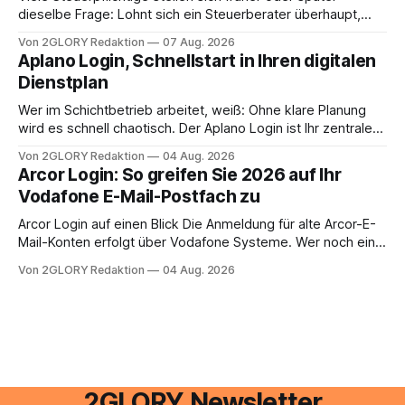
dieselbe Frage: Lohnt sich ein Steuerberater überhaupt,
oder lässt sich die Steuererklärung auch in Eigenregie
Von 2GLORY Redaktion
07 Aug. 2026
erledigen? Die kurze Antwort: Bei einfachen
Aplano Login, Schnellstart in Ihren digitalen
Einkommensverhältnissen reicht häufig eine Steuersoftware
Dienstplan
aus – sobald jedoch mehrere Einkunftsarten
zusammentreffen oder größere finanzielle Veränderungen
Wer im Schichtbetrieb arbeitet, weiß: Ohne klare Planung
anstehen, zahlt sich professionelle Unterstützung meist
wird es schnell chaotisch. Der Aplano Login ist Ihr zentraler
aus.
Zugangspunkt, um dienstpläne, zeiterfassung,
Von 2GLORY Redaktion
04 Aug. 2026
abwesenheiten und die gesamte kommunikation rund um
Arcor Login: So greifen Sie 2026 auf Ihr
Ihr personal digital zu organisieren. In diesem Leitfaden
Vodafone E-Mail-Postfach zu
erfahren Sie alles, was Sie für einen reibungslosen Einstieg
brauchen, von der Registrierung
Arcor Login auf einen Blick Die Anmeldung für alte Arcor-E-
Mail-Konten erfolgt über Vodafone Systeme. Wer noch eine
e mail adresse mit der Endung @arcor.de oder @arcor.net
Von 2GLORY Redaktion
04 Aug. 2026
besitzt, loggt sich heute über das Vodafone E-Mail & Cloud
Portal ein. Der klassische Arcor Login über mail.
2GLORY Newsletter