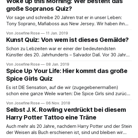
Woke up this Morning: Wer besteht das
bewiesen, dass es doch so etwas wie Magie gibt, denn der
große Sopranos Quiz?
Big Bang Theory
Vor sage und schreibe 20 Jahren trat er in unser Leben:
Tony Soprano, Mafiaboss aus New Jersey. Wir haben ihn
verflucht, mit ihm gelacht und ihn dennoch irgendwie in
Von Josefine Rose
11 Jan. 2019
unser Herz geschlossen und wir waren garantiert nicht die
Kunst Quiz: Von wem ist dieses Gemälde?
einzigen, die während der letzten Szene der sechsten
Staffel schlicht und ergreifend
Schon zu Lebzeiten war er einer der bedeutendsten
Künstler des 20. Jahrhunderts – Salvador Dalí. Vor 30 Jahren
ist der spanische Maler gestorben und beim Scrollen durch
Von Josefine Rose
08 Jan. 2019
seine Vita und seine wichtigsten Werke fragten wir uns, wie
Spice Up Your Life: Hier kommt das große
es grundsätzlich mit dem Wissen rund um bedeutende
Spice Girls Quiz
Künstler und Maler aussieht … In unserem
Es ist DIE Sensation, auf die wir (zugegebenermaßen)
schon eine ganze Weile warten: Die Spice Girls sind zurück!
Grund genug, die Hardcore-Fans unter euch zu einem
Von Josefine Rose
06 Nov. 2018
kleinen Spice Girls Quiz herauszufordern, das zeigen soll,
Selbst J. K. Rowling verdrückt bei diesem
ob in dir ein echter oder eben nur ein Wannabe-Fan steckt.
Harry Potter Tattoo eine Träne
Wurde Anfang des
Auch mehr als 20 Jahre, nachdem Harry Potter und der Stein
der Weisen als Buch erschienen ist, sind und bleiben wir