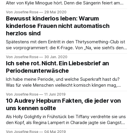
Alter von Kylie Minogue hört. Denn die Sängerin feiert am
28. Mai ihren 52. Geburtstag und jetzt mal ehrlich: Das
Von Josefine Rose
28 Mai 2020
hätten wir nicht gedacht! Doch blicken wir auf die ersten
Bewusst kinderlos leben: Warum
Erfolge der Australierin, braucht es keine mathematischen
kinderlose Frauen nicht automatisch
Fachkenntnisse, um zu erkennen, dass
herzlos sind
Spätestens mit dem Eintritt in den Thirtysomething-Club ist
sie vorprogrammiert: die K‑Frage. Von „Na, wie sieht’s denn
bei euch mit Kindern aus?” bis „Oh, ist da etwa was Kleines
Von Josefine Rose
30 Jan. 2020
unterwegs?!” ist alles dabei und vermutlich gibt es keine
Ich sehe rot. Nicht. Ein Liebesbrief an
Frau, die Sätze dieser Art nicht schon mehrfach zu
Periodenunterwäsche
Ich habe meine Periode, und welche Superkraft hast du?
Was für viele Menschen vielleicht komisch klingen mag,
meine ich tatsächlich so, wie ich es sage. Denn im Laufe der
Von Josefine Rose
11 Juni 2019
vergangenen Jahre habe ich gelernt, meine Periode als
10 Audrey Hepburn Fakten, die jeder von
etwas Tolles und nicht als etwas Belastendes anzusehen.
uns kennen sollte
Und wo eine Superkraft im
Als Holly Golightly in Frühstück bei Tiffany verdrehte sie uns
den Kopf, als Regina Lampert in Charade jagte sie Gangster
– noch heute verzückt, begeistert und inspiriert uns Audrey
Von Josefine Rose
04 Mai 2019