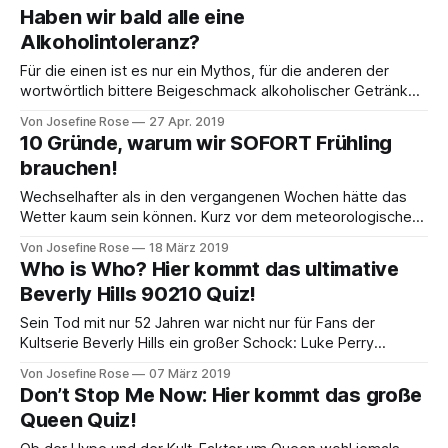
Hepburn, die am 4. Mai 90 Jahre geworden wäre. Kaum
Haben wir bald alle eine
eine andere Frau verkörperte aristokratische Eleganz und
Alkoholintoleranz?
feminine Weiblichkeit so sehr wie
Für die einen ist es nur ein Mythos, für die anderen der
wortwörtlich bittere Beigeschmack alkoholischer Getränke:
die Alkoholintoleranz! Wer daran leidet, hat in der Regel
Von Josefine Rose
27 Apr. 2019
bereits nach nur einem Glas Alkohol mit Symptomen wie
10 Gründe, warum wir SOFORT Frühling
roten Wangen, Atemnot oder sogar Durchfall zu kämpfen.
brauchen!
Und genau diese Alkoholintoleranz breitet sich immer
Wechselhafter als in den vergangenen Wochen hätte das
Wetter kaum sein können. Kurz vor dem meteorologischen
Frühlingsanfang am 20. März rennen wir immer noch mit
Von Josefine Rose
18 März 2019
Wintermantel und Schal durch die Gegend. Grund genug,
Who is Who? Hier kommt das ultimative
den Blick auf 10 Gründe zu werfen, warum wir den Frühling
Beverly Hills 90210 Quiz!
brauchen – SOFORT! Vielleicht bringt es ja
Sein Tod mit nur 52 Jahren war nicht nur für Fans der
Kultserie Beverly Hills ein großer Schock: Luke Perry
hinterlässt eine Lücke in Hollywood – und bei seinen Fans,
Von Josefine Rose
07 März 2019
die während der 90er Jahre das turbulente Leben Dylan
Don’t Stop Me Now: Hier kommt das große
McKays in der Serie verfolgten. Wir wollen an Luke Perry
Queen Quiz!
und die