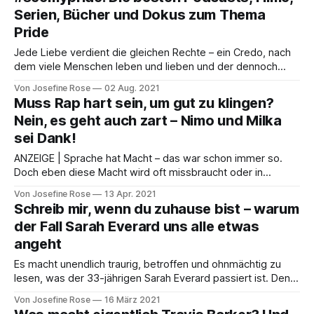
„Schalala”. Klingt komisch? Ist aber so – und genau aus
Serien, Bücher und Dokus zum Thema
diesem Grund
Pride
Jede Liebe verdient die gleichen Rechte – ein Credo, nach
dem viele Menschen leben und lieben und der dennoch
auch im Jahr 2021 noch immer für viele Kontroversen und
Von Josefine Rose
02 Aug. 2021
auch Hass sorgt. Denn noch immer werden Homo‑,Bi‑,Inter-
Muss Rap hart sein, um gut zu klingen?
und Transsexuelle tagtäglich mit Hate konfrontiert. Umso
Nein, es geht auch zart – Nimo und Milka
wichtiger, dass auch außerhalb des
sei Dank!
ANZEIGE | Sprache hat Macht – das war schon immer so.
Doch eben diese Macht wird oft missbraucht oder in
Hatespeech umgewandelt. Die Ansprache in den sozialen
Von Josefine Rose
13 Apr. 2021
Medien zeigt nur zu häufig, dass der Ton in unserer
Schreib mir, wenn du zuhause bist – warum
Gesellschaft rauer geworden ist und noch mehr: Auch ein
der Fall Sarah Everard uns alle etwas
Blick auf die Charts, die ganz
angeht
Es macht unendlich traurig, betroffen und ohnmächtig zu
lesen, was der 33-jährigen Sarah Everard passiert ist. Denn
es ist ein Fall, der uns vor Augen führt, dass das, was mit
Von Josefine Rose
16 März 2021
Sarah Everard geschehen ist, uns allen passieren kann.