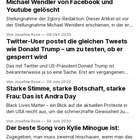
Michael Wendler von Facebook und
jede Menge corona-konformer Filmtitel
Youtube gelöscht
Stellungnahme der 2glory-Redaktion: Dieser Artikel ist vor
der Stellungnahme Michael Wendlers erschienen, in der er
Verschwörungstheorien zum Coronavirus verbreitet.
Von Josefine Rose
08 Okt. 2020
Kaufland sowie sein Haussender RTL distanzieren sich von
Twitter-User postet die gleichen Tweets
diesen Aussagen ausdrücklich — die Supermarktkette hat
wie Donald Trump – um zu testen, ob er
noch am selben Abend die gerade erst gestartete
gesperrt wird
Werbekampagne in den sozialen Medien gestoppt. Auch wir
Das mit Twitter und US-Präsident Donald Trump ist
bekannterweise ja so eine Sache. Erst am vergangenen
Freitag stellte der 73-Jährige einen neuen Rekord auf: 200
Von Josefine Rose
09 Juni 2020
Tweets in 24 Stunden. Wie man das (und vor allem den
Starke Stimme, starke Botschaft, starke
Inhalt der geposteten Beiträge) findet, liegt im Auge des
Frau: Das ist Andra Day
Betrachters. Ein Twitter-
Black Lives Matter – ein Blick auf die aktuellen Proteste in
den USA reicht aus, um die schmerzhafte Gewissheit zu
erlangen: Gewalt gegen Schwarze bzw. People of color ist
Von Josefine Rose
04 Juni 2020
real und präsenter denn je. Der Fall George Floyd löste die
Der beste Song von Kylie Minogue ist:
Bewegung aus und erinnert daran, dass Rassismus und
Diskriminierung von Schwarzen
Zugegeben, man muss zweimal hinschauen, wenn man das