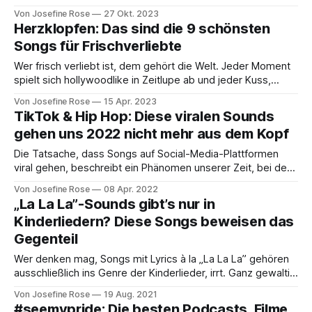
Home-Deko ausleben, irrst du! Denn der Macher hinter dem
Von Josefine Rose
27 Okt. 2023
YouTube-Kanal Tom BetGeorge scheint so sehr auf
Herzklopfen: Das sind die 9 schönsten
Lichtershows an seinem Haus abzufahren, dass er dieses
Songs für Frischverliebte
Jahr auch eine Halloween Lichtershow inszeniert hat – und
die
Wer frisch verliebt ist, dem gehört die Welt. Jeder Moment
spielt sich hollywoodlike in Zeitlupe ab und jeder Kuss,
jedes Lächeln und Anschmachten wird imaginär von einem
Von Josefine Rose
15 Apr. 2023
Soundtrack untermalt, der nur für dich und deinen neuen
TikTok & Hip Hop: Diese viralen Sounds
Lieblingsmenschen geschrieben wurde – naja, fast. Aber so
gehen uns 2022 nicht mehr aus dem Kopf
oder so ähnlich fühlt es sich nun
Die Tatsache, dass Songs auf Social-Media-Plattformen
viral gehen, beschreibt ein Phänomen unserer Zeit, bei dem
vor allem ein Kanal den sprichwörtlichen Ton angibt: TikTok.
Von Josefine Rose
08 Apr. 2022
Denn machen wir uns nichts vor: Droppt ein:e Künstler:in
„La La La”-Sounds gibt’s nur in
oder eine Gruppe einen Track, sind neben den gängigen
Kinderliedern? Diese Songs beweisen das
Chartplatzierungen auch alle Augen
Gegenteil
Wer denken mag, Songs mit Lyrics à la „La La La” gehören
ausschließlich ins Genre der Kinderlieder, irrt. Ganz gewaltig
sogar! Denn immer mehr Musiker:innen bedienen sich im
Von Josefine Rose
19 Aug. 2021
Chorus einem einschlägigen „La La La”, „Da Da Da” oder
#seemypride: Die besten Podcasts, Filme,