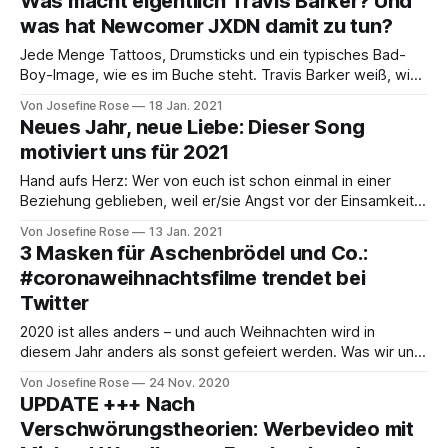
Was macht eigentlich Travis Barker? Und
Dabei wollte sie einfach nur nach Hause gehen, nachdem
was hat Newcomer JXDN damit zu tun?
sie sich
Jede Menge Tattoos, Drumsticks und ein typisches Bad-
Boy-Image, wie es im Buche steht. Travis Barker weiß, wie
man sich in den Köpfen der Menschen verewigt – und das,
Von Josefine Rose
18 Jan. 2021
obwohl seine großen Erfolge mit Blink 182
Neues Jahr, neue Liebe: Dieser Song
zugegebenermaßen inzwischen einige Jährchen
motiviert uns für 2021
zurückliegen. Doch was macht Travis Barker inzwischen
eigentlich? So viel
Hand aufs Herz: Wer von euch ist schon einmal in einer
Beziehung geblieben, weil er/sie Angst vor der Einsamkeit
nach der Trennung hatte?! So viel sei vorweg gesagt: We
Von Josefine Rose
13 Jan. 2021
feel you und wir sind uns ziemlich sicher, dass es schon
3 Masken für Aschenbrödel und Co.:
vielen von uns genauso ging … Über genau dieses Thema
#coronaweihnachtsfilme trendet bei
Twitter
2020 ist alles anders – und auch Weihnachten wird in
diesem Jahr anders als sonst gefeiert werden. Was wir uns
trotz aller Herausforderungen, Sorgen und schlechten
Von Josefine Rose
24 Nov. 2020
Nachrichten jedoch stets beibehalten sollten, ist unser
UPDATE +++ Nach
Humor. Genau das beweisen gerade diverse Twitter-
Verschwörungstheorien: Werbevideo mit
Nutzer, die unter dem Hashtag #coronaweihnachtsfilme