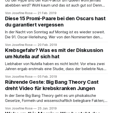
Ob der Hype und der Kult-Faktor um Queen wohl jemals
abebben wird? Wohl kaum und das ist auch gut so! Denn
kaum eine andere Band hat so polarisiert, uns mit so vielen
Von Josefine Rose
21 Feb. 2019
Hymnen versorgt und für ein derartiges Stück
Diese 15 Promi-Paare bei den Oscars hast
Musikgeschichte gesorgt, wie die Band, die sich 1970 im
du garantiert vergessen
Vereinigten
In der Nacht von Sonntag auf Montag ist es wieder soweit.
Die 91. Oscar-Verleihung. Wer von den Nominierten den
Goldjungen mit nach Hause nehmen darf, interessiert uns
Von Josefine Rose
20 Feb. 2019
natürlich brennend, doch darüber hinaus geben wir zu, dass
Krebsgefahr? Was es mit der Diskussion
uns neben der Frage „Wer trägt die schönste Abendrobe?”
um Nutella auf sich hat
natürlich auch interessiert, welche
Liebhaber von Nutella haben es nicht leicht: Vor etwa zwei
Jahren ergab erstmals eine Studie, dass der beliebte Nuss-
Nougat-Brotaufstrich krebserregend sei. Was für ein
Von Josefine Rose
05 Feb. 2019
Schock, denn viele Frühstücker mit süßem Zahn schwören
Rührende Geste: Big Bang Theory Cast
traditionell auf diese Kult-Creme und feiern alle Jahre
dreht Video für krebskranken Jungen
wieder am 5. Februar den Welt-Nutella
In der Serie Big Bang Theory geht es um phsikalische
Gesetze, Formeln und wissenschaftlich belegbare Fakten;
Magie findet in der Welt von Sheldon, Leonard und Co. nur
Von Josefine Rose
25 Jan. 2019
wenig Platz! Und dennoch haben die Schauspieler der Serie