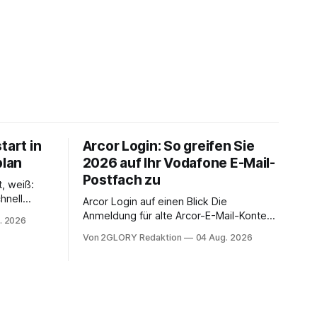
tart in
Arcor Login: So greifen Sie
plan
2026 auf Ihr Vodafone E-Mail-
Postfach zu
t, weiß:
hnell
Arcor Login auf einen Blick Die
 Ihr
Anmeldung für alte Arcor-E-Mail-Konten
. 2026
ienstpläne,
erfolgt über Vodafone Systeme. Wer
Von 2GLORY Redaktion
04 Aug. 2026
 und die
noch eine e mail adresse mit der Endung
um Ihr
@arcor.de oder @arcor.net besitzt,
n. In
loggt sich heute über das Vodafone E-
 alles, was
Mail & Cloud Portal ein. Der klassische
nstieg
Arcor Login über mail.
ng