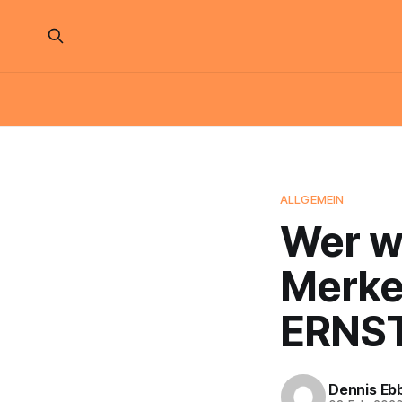
ALLGEMEIN
Wer w
Merke
ERNST
Dennis Eb