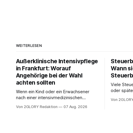
WEITERLESEN
Außerklinische Intensivpflege
Steuerb
in Frankfurt: Worauf
Wann si
Angehörige bei der Wahl
Steuerb
achten sollten
Viele Steue
oder späte
Wenn ein Kind oder ein Erwachsener
ein Steuer
nach einer intensivmedizinischen
Von 2GLORY
sich die St
Behandlung dauerhaft auf Beatmung
Von 2GLORY Redaktion
07 Aug. 2026
Eigenregie
oder eine engmaschige pflegerische
Bei einfac
Versorgung angewiesen ist, stellt sich
reicht häu
für Familien eine schwierige Frage: Muss
sobald jed
die Versorgung dauerhaft in der Klinik
zusamment