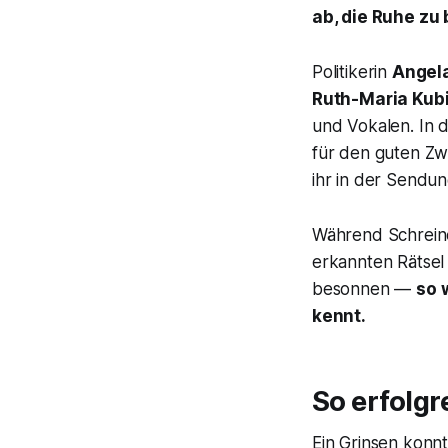
ab, die Ruhe zu
Politikerin
Angel
Ruth-Maria Kub
und Vokalen. In 
für den guten Zw
ihr in der Sendu
Während Schreine
erkannten Rätsel 
besonnen —
so 
kennt.
So erfolgr
Ein Grinsen konn