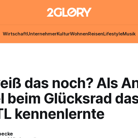
Wirtschaft
Unternehmer
Kultur
Wohnen
Reisen
Lifestyle
Musik
eiß das noch? Als A
l beim Glücksrad da
L kennenlernte
becke