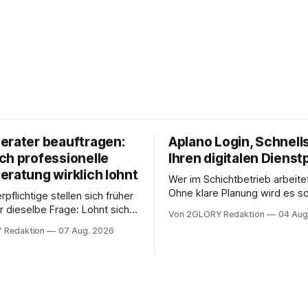
erater beauftragen:
Aplano Login, Schnells
ch professionelle
Ihren digitalen Dienst
eratung wirklich lohnt
Wer im Schichtbetrieb arbeite
Ohne klare Planung wird es sc
rpflichtige stellen sich früher
chaotisch. Der Aplano Login ist
r dieselbe Frage: Lohnt sich
Von 2GLORY Redaktion
04 Aug
zentraler Zugangspunkt, um d
berater überhaupt, oder lässt
 Redaktion
07 Aug. 2026
zeiterfassung, abwesenheiten
euererklärung auch in
gesamte kommunikation rund 
 erledigen? Die kurze Antwort:
personal digital zu organisiere
hen Einkommensverhältnissen
diesem Leitfaden erfahren Sie
fig eine Steuersoftware aus –
Sie für einen reibungslosen Ei
och mehrere Einkunftsarten
brauchen, von der Registrieru
reffen oder größere