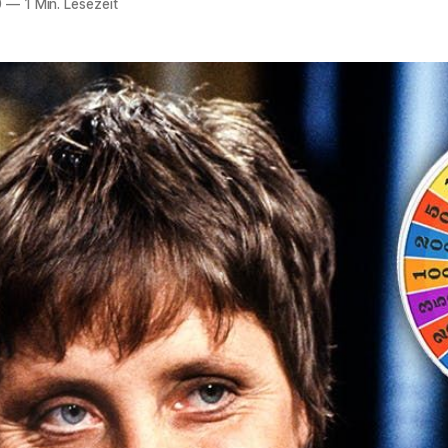
0
—
1 Min. Lesezeit