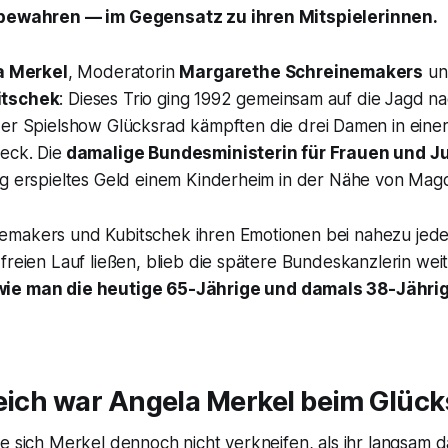
 bewahren — im Gegensatz zu ihren Mitspielerinnen.
a Merkel
, Moderatorin
Margarethe Schreinemakers
un
itschek
: Dieses Trio ging 1992 gemeinsam auf die Jagd 
der Spielshow
Glücksrad
kämpften die drei Damen in eine
eck. Die
damalige Bundesministerin für Frauen und J
ng erspieltes Geld einem Kinderheim in der Nähe von Mag
makers und Kubitschek ihren Emotionen bei nahezu jede
freien Lauf ließen, blieb die spätere Bundeskanzlerin we
wie man die heutige 65-Jährige und damals 38-Jähri
eich war Angela Merkel beim Glüc
te sich Merkel dennoch nicht verkneifen, als ihr langsam