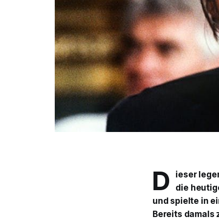
D
ieser leg
die heuti
und spielte in 
Bereits damals 