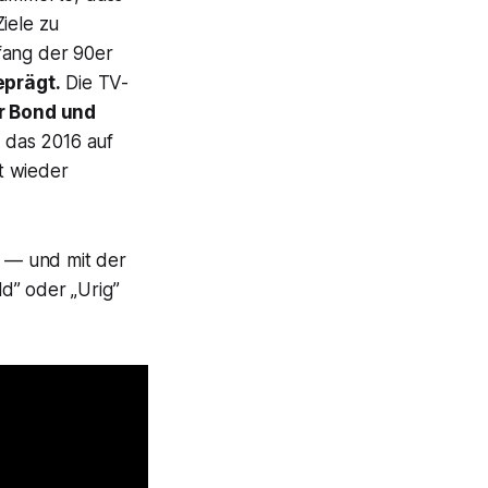
iele zu
nfang der 90er
eprägt.
Die TV-
r Bond und
 das 2016 auf
t wieder
 — und mit der
d” oder „Urig”