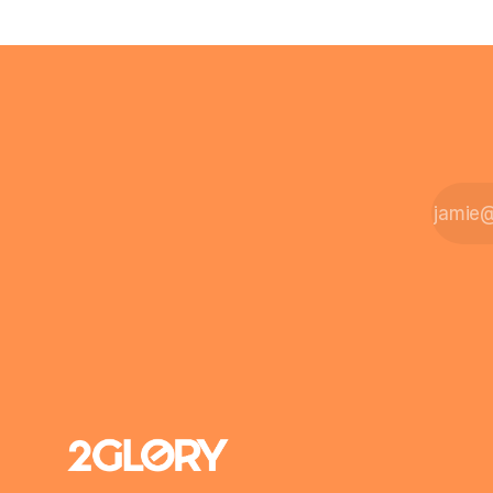
bleiben – oder ist ein Leben zu Hause
finanziell
möglich? Die außerklinische
zahlt sich 
Intensivpflege bietet genau diese
meist aus.
Alternative: Sie