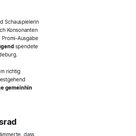
d Schauspielerin
nach Konsonanten
r Promi-Ausgabe
ugend
spendete
deburg.
m richtig
itestgehend
ge gemeinhin
ksrad
 dämmerte, dass