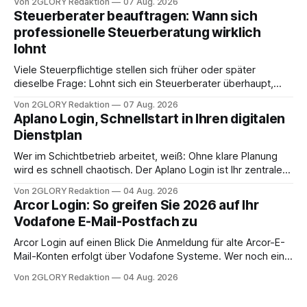
Von 2GLORY Redaktion
07 Aug. 2026
angewiesen ist, stellt sich für Familien eine schwierige
Steuerberater beauftragen: Wann sich
Frage: Muss die Versorgung dauerhaft in der Klinik bleiben –
professionelle Steuerberatung wirklich
oder ist ein Leben zu Hause möglich? Die außerklinische
lohnt
Intensivpflege bietet genau diese Alternative: Sie
Viele Steuerpflichtige stellen sich früher oder später
dieselbe Frage: Lohnt sich ein Steuerberater überhaupt,
oder lässt sich die Steuererklärung auch in Eigenregie
Von 2GLORY Redaktion
07 Aug. 2026
erledigen? Die kurze Antwort: Bei einfachen
Aplano Login, Schnellstart in Ihren digitalen
Einkommensverhältnissen reicht häufig eine Steuersoftware
Dienstplan
aus – sobald jedoch mehrere Einkunftsarten
zusammentreffen oder größere finanzielle Veränderungen
Wer im Schichtbetrieb arbeitet, weiß: Ohne klare Planung
anstehen, zahlt sich professionelle Unterstützung meist
wird es schnell chaotisch. Der Aplano Login ist Ihr zentraler
aus.
Zugangspunkt, um dienstpläne, zeiterfassung,
Von 2GLORY Redaktion
04 Aug. 2026
abwesenheiten und die gesamte kommunikation rund um
Arcor Login: So greifen Sie 2026 auf Ihr
Ihr personal digital zu organisieren. In diesem Leitfaden
Vodafone E-Mail-Postfach zu
erfahren Sie alles, was Sie für einen reibungslosen Einstieg
brauchen, von der Registrierung
Arcor Login auf einen Blick Die Anmeldung für alte Arcor-E-
Mail-Konten erfolgt über Vodafone Systeme. Wer noch eine
e mail adresse mit der Endung @arcor.de oder @arcor.net
Von 2GLORY Redaktion
04 Aug. 2026
besitzt, loggt sich heute über das Vodafone E-Mail & Cloud
Portal ein. Der klassische Arcor Login über mail.