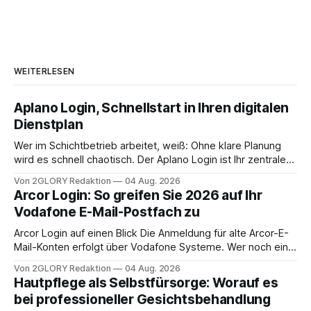
WEITERLESEN
Aplano Login, Schnellstart in Ihren digitalen
Dienstplan
Wer im Schichtbetrieb arbeitet, weiß: Ohne klare Planung
wird es schnell chaotisch. Der Aplano Login ist Ihr zentraler
Zugangspunkt, um dienstpläne, zeiterfassung,
Von 2GLORY Redaktion
04 Aug. 2026
abwesenheiten und die gesamte kommunikation rund um
Arcor Login: So greifen Sie 2026 auf Ihr
Ihr personal digital zu organisieren. In diesem Leitfaden
Vodafone E-Mail-Postfach zu
erfahren Sie alles, was Sie für einen reibungslosen Einstieg
brauchen, von der Registrierung
Arcor Login auf einen Blick Die Anmeldung für alte Arcor-E-
Mail-Konten erfolgt über Vodafone Systeme. Wer noch eine
e mail adresse mit der Endung @arcor.de oder @arcor.net
Von 2GLORY Redaktion
04 Aug. 2026
besitzt, loggt sich heute über das Vodafone E-Mail & Cloud
Hautpflege als Selbstfürsorge: Worauf es
Portal ein. Der klassische Arcor Login über mail.
bei professioneller Gesichtsbehandlung