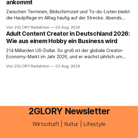
ankommt
Zwischen Terminen, Bildschirmzeit und To-do-Listen bleibt
die Hautpflege im Alltag häufig auf der Strecke. Abends
schnell abschminken, morgens eine Creme aus der
Von 2GLORY Redaktion
03 Aug. 2026
Drogerie – mehr ist zeitlich oft nicht drin. Dabei reagiert die
Adult Content Creator in Deutschland 2026:
Haut empfindlich auf Stress, Schlafmangel und
Wie aus einem Hobby ein Business wird
Umwelteinflüsse: Sie wirkt müde, spannt oder neigt zu
Unreinheiten. Professionelle
214 Milliarden US-Dollar. So groß ist der globale Creator-
Economy-Markt im Jahr 2026, und er wächst jährlich um
mehr als 22 Prozent. Was lange als Nischenphänomen galt,
Von 2GLORY Redaktion
03 Aug. 2026
ist längst ein ernstzunehmender Wirtschaftszweig. Weltweit
sind über 200 Millionen Menschen als Creator aktiv, allein in
Deutschland geht der Markt in
2GLORY Newsletter
Wirtschaft | Kultur | Lifestyle