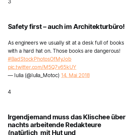
3
Safety first – auch im Architekturbüro!
As engineers we usually sit at a desk full of books
with a hard hat on. Those books are dangerous!
#BadStockPhotosOfMyJob
pic.twitter.com/M5Q7v65kUY
— Iulia (@Iulia_Motoc)
14. Mai 2018
4
Irgendjemand muss das Klischee über
nachts arbeitende Redakteure
(natürlich mit Hut und