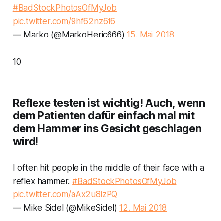
#BadStockPhotosOfMyJob
pic.twitter.com/9hf62nz6f6
— Marko (@MarkoHeric666)
15. Mai 2018
10
Reflexe testen ist wichtig! Auch, wenn
dem Patienten dafür einfach mal mit
dem Hammer ins Gesicht geschlagen
wird!
I often hit people in the middle of their face with a
reflex hammer.
#BadStockPhotosOfMyJob
pic.twitter.com/aAx2u8izPQ
— Mike Sidel (@MikeSidel)
12. Mai 2018