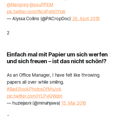
@Nangreg
@psuPPEM
pic.twitter.com/Wc4FqNOYbA
— Alyssa Collins (@PACropDoc)
26. April 2018
2
Einfach mal mit Papier um sich werfen
und sich freuen – ist das nicht schön!?
As an Office Manager, I have felt like throwing
papers all over while smiling.
#BadStockPhotosOfMyJob
pic.twitter.com/jYLPvjQWdm
— huziejasni (@minahjawa)
15. Mai 2018