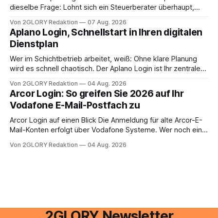
dieselbe Frage: Lohnt sich ein Steuerberater überhaupt,
oder lässt sich die Steuererklärung auch in Eigenregie
Von 2GLORY Redaktion
07 Aug. 2026
erledigen? Die kurze Antwort: Bei einfachen
Aplano Login, Schnellstart in Ihren digitalen
Einkommensverhältnissen reicht häufig eine Steuersoftware
Dienstplan
aus – sobald jedoch mehrere Einkunftsarten
zusammentreffen oder größere finanzielle Veränderungen
Wer im Schichtbetrieb arbeitet, weiß: Ohne klare Planung
anstehen, zahlt sich professionelle Unterstützung meist
wird es schnell chaotisch. Der Aplano Login ist Ihr zentraler
aus.
Zugangspunkt, um dienstpläne, zeiterfassung,
Von 2GLORY Redaktion
04 Aug. 2026
abwesenheiten und die gesamte kommunikation rund um
Arcor Login: So greifen Sie 2026 auf Ihr
Ihr personal digital zu organisieren. In diesem Leitfaden
Vodafone E-Mail-Postfach zu
erfahren Sie alles, was Sie für einen reibungslosen Einstieg
brauchen, von der Registrierung
Arcor Login auf einen Blick Die Anmeldung für alte Arcor-E-
Mail-Konten erfolgt über Vodafone Systeme. Wer noch eine
e mail adresse mit der Endung @arcor.de oder @arcor.net
Von 2GLORY Redaktion
04 Aug. 2026
besitzt, loggt sich heute über das Vodafone E-Mail & Cloud
Portal ein. Der klassische Arcor Login über mail.
2GLORY Newsletter