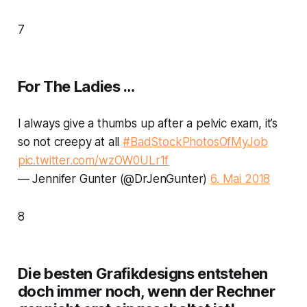
7
For The Ladies …
I always give a thumbs up after a pelvic exam, it’s
so not creepy at all
#BadStockPhotosOfMyJob
pic.twitter.com/wzOW0ULr1f
— Jennifer Gunter (@DrJenGunter)
6. Mai 2018
8
Die besten Grafikdesigns entstehen
doch immer noch, wenn der Rechner