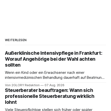
WEITERLESEN
Außerklinische Intensivpflege in Frankfurt:
Worauf Angehörige bei der Wahl achten
sollten
Wenn ein Kind oder ein Erwachsener nach einer
intensivmedizinischen Behandlung dauerhaft auf Beatmung
oder eine engmaschige pflegerische Versorgung
Von 2GLORY Redaktion
07 Aug. 2026
angewiesen ist, stellt sich für Familien eine schwierige
Steuerberater beauftragen: Wann sich
Frage: Muss die Versorgung dauerhaft in der Klinik bleiben –
professionelle Steuerberatung wirklich
oder ist ein Leben zu Hause möglich? Die außerklinische
lohnt
Intensivpflege bietet genau diese Alternative: Sie
Viele Steuerpflichtige stellen sich früher oder später