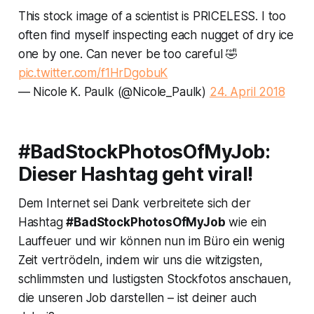
This stock image of a scientist is PRICELESS. I too
often find myself inspecting each nugget of dry ice
one by one. Can never be too careful 🤣
pic.twitter.com/f1HrDgobuK
— Nicole K. Paulk (@Nicole_Paulk)
24. April 2018
#BadStockPhotosOfMyJob:
Dieser Hashtag geht viral!
Dem Internet sei Dank verbreitete sich der
Hashtag
#BadStockPhotosOfMyJob
wie ein
Lauffeuer und wir können nun im Büro ein wenig
Zeit vertrödeln, indem wir uns die witzigsten,
schlimmsten und lustigsten Stockfotos anschauen,
die unseren Job darstellen – ist deiner auch