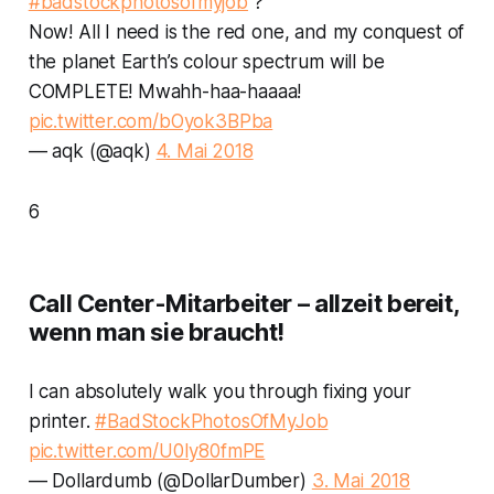
#badstockphotosofmyjob
?
Now! All I need is the red one, and my conquest of
the planet Earth’s colour spectrum will be
COMPLETE! Mwahh-haa-haaaa!
pic.twitter.com/bOyok3BPba
— aqk (@aqk)
4. Mai 2018
6
Call Center-Mitarbeiter – allzeit bereit,
wenn man sie braucht!
I can absolutely walk you through fixing your
printer.
#BadStockPhotosOfMyJob
pic.twitter.com/U0Iy80fmPE
— Dollardumb (@DollarDumber)
3. Mai 2018