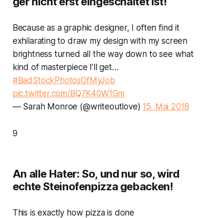
ger nicht erst eingeschaltet ist!
Because as a graphic designer, I often find it
exhilarating to draw my design with my screen
brightness turned all the way down to see what
kind of masterpiece I’ll get…
#BadStockPhotosOfMyJob
pic.twitter.com/BQ7K40W1Gm
— Sarah Monroe (@writeoutlove)
15. Mai 2018
9
An alle Hater: So, und nur so, wird
echte Steinofenpizza gebacken!
This is exactly how pizza is done