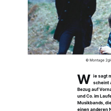
© Montage 2glor
W
ie sagt 
scheint 
Bezug auf Vorna
und Co. im Laufe
Musikbands, die
einen anderen 