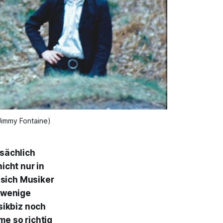
 Jimmy Fontaine)
tsächlich
icht nur in
 sich Musiker
t wenige
sikbiz noch
e so richtig