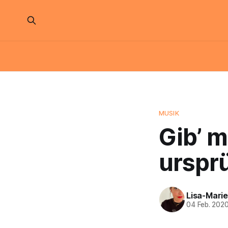
MUSIK
Gib’ m
urspr
Lisa-Marie
04 Feb. 202