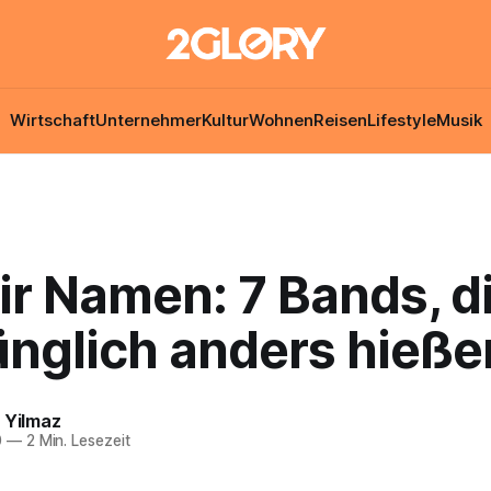
Wirtschaft
Unternehmer
Kultur
Wohnen
Reisen
Lifestyle
Musik
ir Namen: 7 Bands, d
ünglich anders hieße
 Yilmaz
0
—
2 Min. Lesezeit