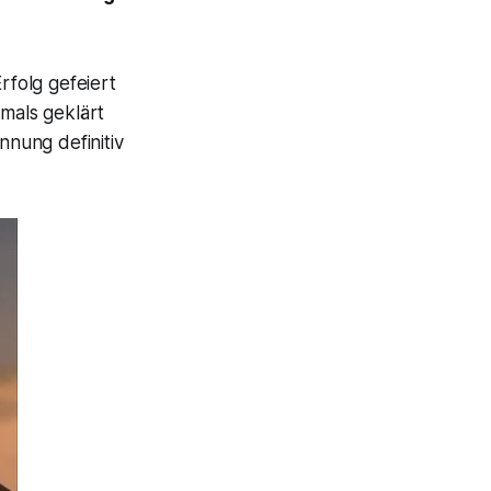
folg gefeiert
emals geklärt
nung definitiv