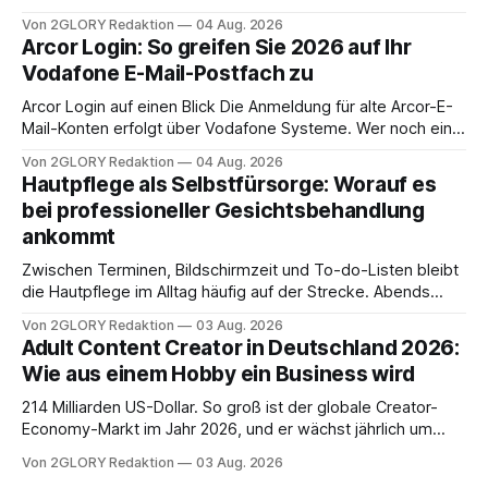
Zugangspunkt, um dienstpläne, zeiterfassung,
Von 2GLORY Redaktion
04 Aug. 2026
abwesenheiten und die gesamte kommunikation rund um
Arcor Login: So greifen Sie 2026 auf Ihr
Ihr personal digital zu organisieren. In diesem Leitfaden
Vodafone E-Mail-Postfach zu
erfahren Sie alles, was Sie für einen reibungslosen Einstieg
brauchen, von der Registrierung
Arcor Login auf einen Blick Die Anmeldung für alte Arcor-E-
Mail-Konten erfolgt über Vodafone Systeme. Wer noch eine
e mail adresse mit der Endung @arcor.de oder @arcor.net
Von 2GLORY Redaktion
04 Aug. 2026
besitzt, loggt sich heute über das Vodafone E-Mail & Cloud
Hautpflege als Selbstfürsorge: Worauf es
Portal ein. Der klassische Arcor Login über mail.
bei professioneller Gesichtsbehandlung
ankommt
Zwischen Terminen, Bildschirmzeit und To-do-Listen bleibt
die Hautpflege im Alltag häufig auf der Strecke. Abends
schnell abschminken, morgens eine Creme aus der
Von 2GLORY Redaktion
03 Aug. 2026
Drogerie – mehr ist zeitlich oft nicht drin. Dabei reagiert die
Adult Content Creator in Deutschland 2026:
Haut empfindlich auf Stress, Schlafmangel und
Wie aus einem Hobby ein Business wird
Umwelteinflüsse: Sie wirkt müde, spannt oder neigt zu
Unreinheiten. Professionelle
214 Milliarden US-Dollar. So groß ist der globale Creator-
Economy-Markt im Jahr 2026, und er wächst jährlich um
mehr als 22 Prozent. Was lange als Nischenphänomen galt,
Von 2GLORY Redaktion
03 Aug. 2026
ist längst ein ernstzunehmender Wirtschaftszweig. Weltweit