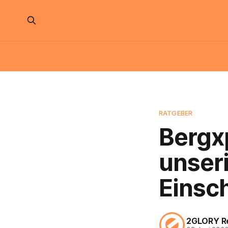
RATGEBER
Bergx
unseri
Einsc
2GLORY R