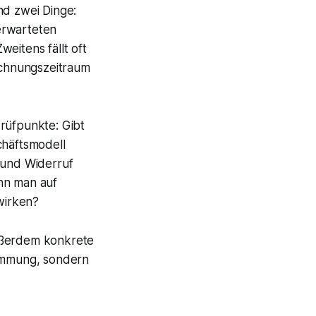
nd zwei Dinge:
erwarteten
eitens fällt oft
rechnungszeitraum
Prüfpunkte: Gibt
chäftsmodell
 und Widerruf
nn man auf
 wirken?
 außerdem konkrete
timmung, sondern