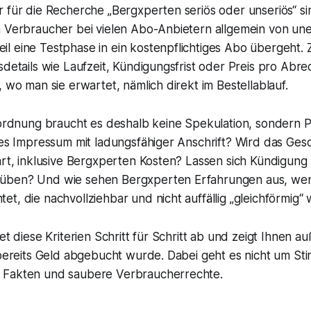
 für die Recherche „Bergxperten seriös oder unseriös“ si
n Verbraucher bei vielen Abo-Anbietern allgemein von un
 eine Testphase in ein kostenpflichtiges Abo übergeht. Zw
sdetails wie Laufzeit, Kündigungsfrist oder Preis pro Ab
, wo man sie erwartet, nämlich direkt im Bestellablauf.
inordnung braucht es deshalb keine Spekulation, sondern 
ges Impressum mit ladungsfähiger Anschrift? Wird das Ges
ärt, inklusive Bergxperten Kosten? Lassen sich Kündigung
üben? Und wie sehen Bergxperten Erfahrungen aus, we
t, die nachvollziehbar und nicht auffällig „gleichförmig“
tet diese Kriterien Schritt für Schritt ab und zeigt Ihnen
s bereits Geld abgebucht wurde. Dabei geht es nicht um S
 Fakten und saubere Verbraucherrechte.