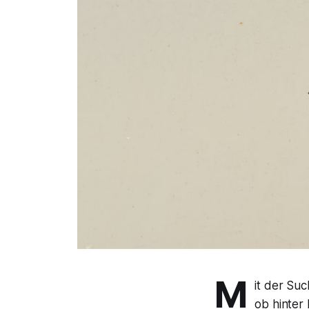
M
it der Suc
ob hinter