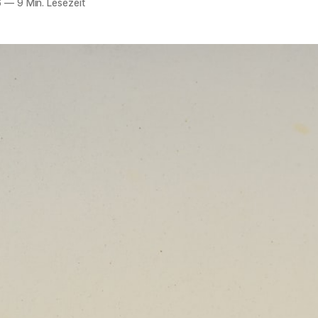
6
—
9 Min. Lesezeit