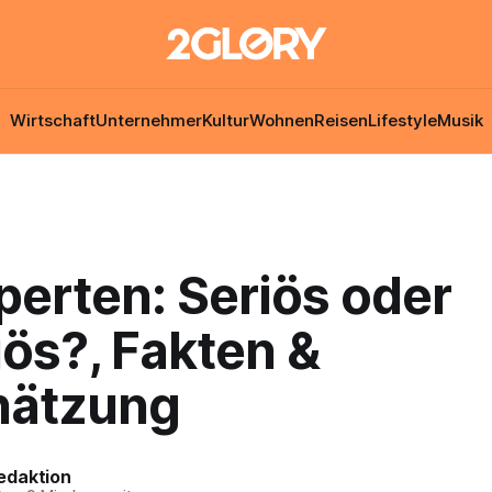
Wirtschaft
Unternehmer
Kultur
Wohnen
Reisen
Lifestyle
Musik
perten: Seriös oder
ös?, Fakten &
hätzung
edaktion