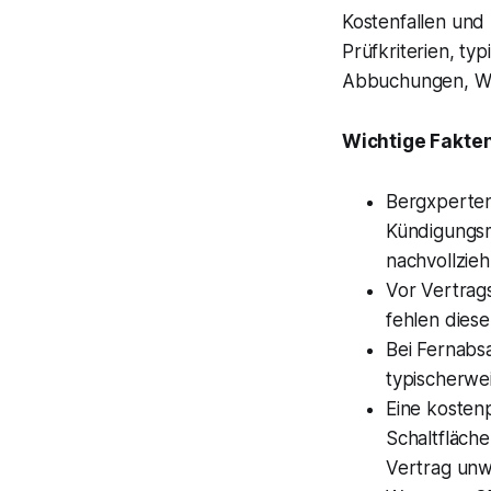
Kostenfallen und 
Prüfkriterien, ty
Abbuchungen, Wi
Wichtige Fakten
Bergxperten
Kündigungsm
nachvollzie
Vor Vertrags
fehlen diese
Bei Fernabsa
typischerwe
Eine kostenp
Schaltfläche
Vertrag unw