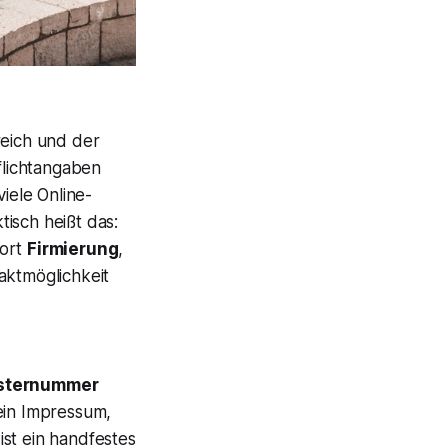
reich und der
flichtangaben
iele Online-
isch heißt das:
dort
Firmierung
,
aktmöglichkeit
sternummer
ein Impressum,
st ein handfestes