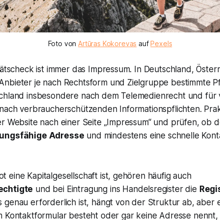
Foto von
Artūras Kokorevas
auf
Pexels
tätscheck ist immer das Impressum. In Deutschland, Öster
nbieter je nach Rechtsform und Zielgruppe bestimmte P
chland insbesondere nach dem Telemedienrecht und für v
nach verbraucherschützenden Informationspflichten. Prakt
er Website nach einer Seite „Impressum“ und prüfen, ob 
dungsfähige Adresse
und mindestens eine schnelle Kont
eine Kapitalgesellschaft ist, gehören häufig auch
echtigte
und bei Eintragung ins Handelsregister die
Regi
genau erforderlich ist, hängt von der Struktur ab, aber 
 Kontaktformular besteht oder gar keine Adresse nennt, i