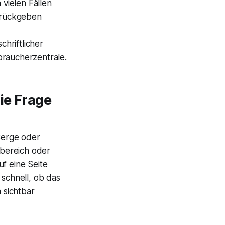
vielen Fällen
zurückgeben
hriftlicher
braucherzentrale.
ie Frage
Berge oder
rbereich oder
f eine Seite
 schnell, ob das
 sichtbar