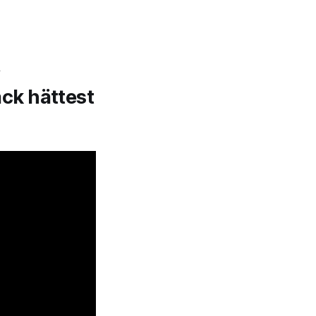
y
ck hättest