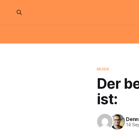
MUSIK
Der b
ist:
Denn
14 Se