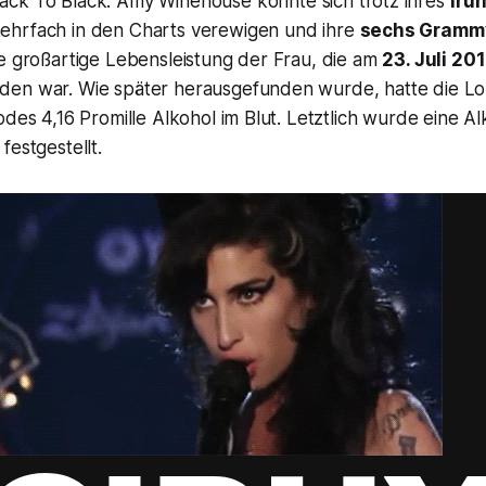
ack To Black
: Amy Winehouse konnte sich trotz ihres
früh
hrfach in den Charts verewigen und ihre
sechs Gramm
ie großartige Lebensleistung der Frau, die am
23. Juli 20
den war. Wie später herausgefunden wurde, hatte die L
odes 4,16 Promille Alkohol im Blut. Letztlich wurde eine A
festgestellt.