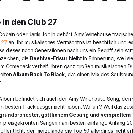
in den Club 27
Cobain oder Janis Joplin gehört Amy Winehouse tragisch
 27
an. Ihr musikalisches Vermächtnis ist beachtlich und es
ss dieses noch Generationen nach uns ein Begriff sein wir
zeichen, die
Beehive-Frisur
bleibt in Erinnerung, weil s
em Comeback verhalf. Ihren ganz großen musikalischen Du
eiten
Album
Back To Black
, das einen Mix des Soulsoun
.
lbum befindet sich auch der Amy Winehouse Song, den w
ren besten Track ausgemacht haben. Warum? Weil das Zu
grundorchester, göttlichem Gesang und verspieltem 
er preisgekrönten Sängerin am besten einfängt. Anfang 2
röffentlicht, der hierzulande die Top 50 allerdings nicht 