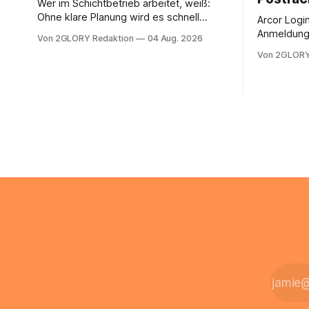
Wer im Schichtbetrieb arbeitet, weiß:
Ohne klare Planung wird es schnell
Arcor Login 
chaotisch. Der Aplano Login ist Ihr
Anmeldung 
Von 2GLORY Redaktion
04 Aug. 2026
zentraler Zugangspunkt, um dienstpläne,
erfolgt üb
Von 2GLORY
zeiterfassung, abwesenheiten und die
noch eine 
gesamte kommunikation rund um Ihr
@arcor.de 
personal digital zu organisieren. In
loggt sich
diesem Leitfaden erfahren Sie alles, was
Mail & Clou
Sie für einen reibungslosen Einstieg
Arcor Login
brauchen, von der Registrierung