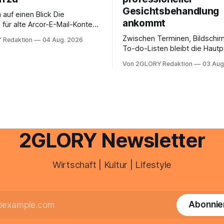
Gesichtsbehandlung
auf einen Blick Die
ankommt
für alte Arcor-E-Mail-Konten
er Vodafone Systeme. Wer
Zwischen Terminen, Bildschir
 Redaktion
04 Aug. 2026
e mail adresse mit der Endung
To-do-Listen bleibt die Hautp
oder @arcor.net besitzt,
Alltag häufig auf der Strecke
 heute über das Vodafone E-
Von 2GLORY Redaktion
03 Aug
schnell abschminken, morgen
d Portal ein. Der klassische
Creme aus der Drogerie – meh
 über mail.
zeitlich oft nicht drin. Dabei re
Haut empfindlich auf Stress,
Schlafmangel und Umwelteinfl
wirkt müde, spannt oder neigt
Unreinheiten. Professionelle
2GLORY Newsletter
Wirtschaft | Kultur | Lifestyle
Abonnie