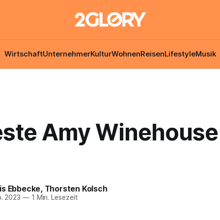
Wirtschaft
Unternehmer
Kultur
Wohnen
Reisen
Lifestyle
Musik
este Amy Winehouse
is Ebbecke
,
Thorsten Kolsch
p. 2023
—
1 Min. Lesezeit