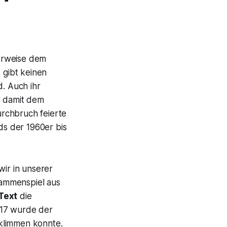
erweise dem
 gibt keinen
d. Auch ihr
ie damit dem
rchbruch feierte
ds der 1960er bis
ir in unserer
sammenspiel aus
Text
die
017 wurde der
erklimmen konnte.