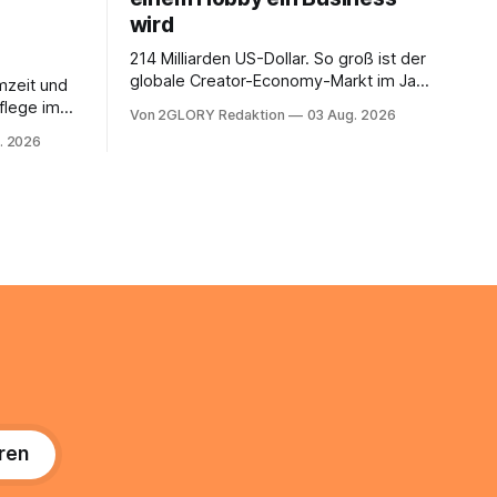
wird
214 Milliarden US-Dollar. So groß ist der
globale Creator-Economy-Markt im Jahr
mzeit und
2026, und er wächst jährlich um mehr als
flege im
Von 2GLORY Redaktion
03 Aug. 2026
22 Prozent. Was lange als
. Abends
. 2026
Nischenphänomen galt, ist längst ein
s eine
ernstzunehmender Wirtschaftszweig.
r ist
Weltweit sind über 200 Millionen
agiert die
Menschen als Creator aktiv, allein in
Deutschland geht der Markt in
üsse: Sie
 zu
ren