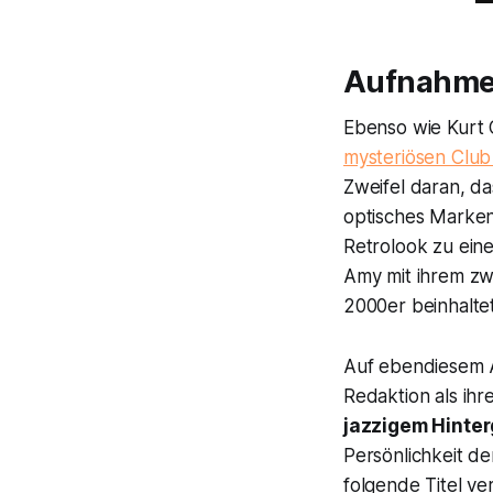
Aufnahme 
Ebenso wie Kurt 
mysteriösen Club
Zweifel daran, da
optisches Marken
Retrolook zu ein
Amy mit ihrem zw
2000er beinhaltet
Auf ebendiesem A
Redaktion als ih
jazzigem Hinter
Persönlichkeit d
folgende Titel ve