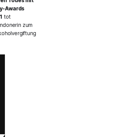
en Todes mit
y-Awards
11
tot
ondonerin zum
lkoholvergiftung