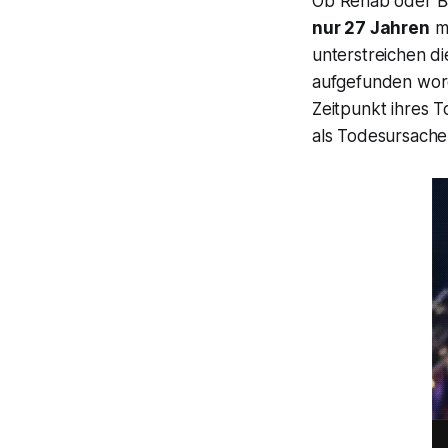
Ob
Rehab
oder
B
nur 27 Jahren
me
unterstreichen d
aufgefunden wor
Zeitpunkt ihres T
als Todesursache 