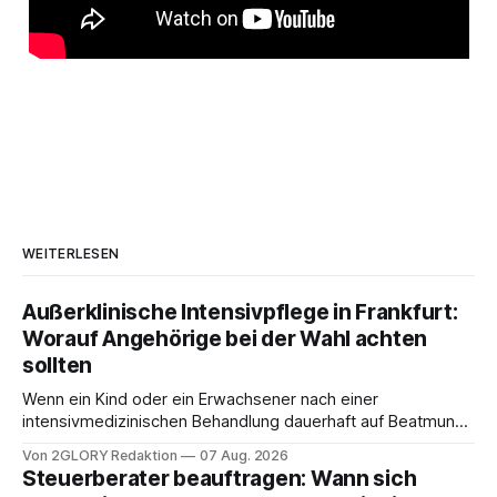
WEITERLESEN
Außerklinische Intensivpflege in Frankfurt:
Worauf Angehörige bei der Wahl achten
sollten
Wenn ein Kind oder ein Erwachsener nach einer
intensivmedizinischen Behandlung dauerhaft auf Beatmung
oder eine engmaschige pflegerische Versorgung
Von 2GLORY Redaktion
07 Aug. 2026
angewiesen ist, stellt sich für Familien eine schwierige
Steuerberater beauftragen: Wann sich
Frage: Muss die Versorgung dauerhaft in der Klinik bleiben –