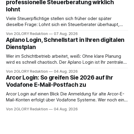
professionelle Steuerberatung wirklich
oder ist ein Leben zu Hause möglich? Die außerklinische
lohnt
Intensivpflege bietet genau diese Alternative: Sie
Viele Steuerpflichtige stellen sich früher oder später
dieselbe Frage: Lohnt sich ein Steuerberater überhaupt,
oder lässt sich die Steuererklärung auch in Eigenregie
Von 2GLORY Redaktion
07 Aug. 2026
erledigen? Die kurze Antwort: Bei einfachen
Aplano Login, Schnellstart in Ihren digitalen
Einkommensverhältnissen reicht häufig eine Steuersoftware
Dienstplan
aus – sobald jedoch mehrere Einkunftsarten
zusammentreffen oder größere finanzielle Veränderungen
Wer im Schichtbetrieb arbeitet, weiß: Ohne klare Planung
anstehen, zahlt sich professionelle Unterstützung meist
wird es schnell chaotisch. Der Aplano Login ist Ihr zentraler
aus.
Zugangspunkt, um dienstpläne, zeiterfassung,
Von 2GLORY Redaktion
04 Aug. 2026
abwesenheiten und die gesamte kommunikation rund um
Arcor Login: So greifen Sie 2026 auf Ihr
Ihr personal digital zu organisieren. In diesem Leitfaden
Vodafone E-Mail-Postfach zu
erfahren Sie alles, was Sie für einen reibungslosen Einstieg
brauchen, von der Registrierung
Arcor Login auf einen Blick Die Anmeldung für alte Arcor-E-
Mail-Konten erfolgt über Vodafone Systeme. Wer noch eine
e mail adresse mit der Endung @arcor.de oder @arcor.net
Von 2GLORY Redaktion
04 Aug. 2026
besitzt, loggt sich heute über das Vodafone E-Mail & Cloud
Portal ein. Der klassische Arcor Login über mail.