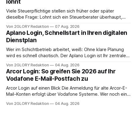
lohnt
Intensivpflege bietet genau diese Alternative: Sie
Viele Steuerpflichtige stellen sich früher oder später
dieselbe Frage: Lohnt sich ein Steuerberater überhaupt,
oder lässt sich die Steuererklärung auch in Eigenregie
Von 2GLORY Redaktion
07 Aug. 2026
erledigen? Die kurze Antwort: Bei einfachen
Aplano Login, Schnellstart in Ihren digitalen
Einkommensverhältnissen reicht häufig eine Steuersoftware
Dienstplan
aus – sobald jedoch mehrere Einkunftsarten
zusammentreffen oder größere finanzielle Veränderungen
Wer im Schichtbetrieb arbeitet, weiß: Ohne klare Planung
anstehen, zahlt sich professionelle Unterstützung meist
wird es schnell chaotisch. Der Aplano Login ist Ihr zentraler
aus.
Zugangspunkt, um dienstpläne, zeiterfassung,
Von 2GLORY Redaktion
04 Aug. 2026
abwesenheiten und die gesamte kommunikation rund um
Arcor Login: So greifen Sie 2026 auf Ihr
Ihr personal digital zu organisieren. In diesem Leitfaden
Vodafone E-Mail-Postfach zu
erfahren Sie alles, was Sie für einen reibungslosen Einstieg
brauchen, von der Registrierung
Arcor Login auf einen Blick Die Anmeldung für alte Arcor-E-
Mail-Konten erfolgt über Vodafone Systeme. Wer noch eine
e mail adresse mit der Endung @arcor.de oder @arcor.net
Von 2GLORY Redaktion
04 Aug. 2026
besitzt, loggt sich heute über das Vodafone E-Mail & Cloud
Portal ein. Der klassische Arcor Login über mail.