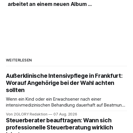
arbeitet an einem neuen Album …
WEITERLESEN
Außerklinische Intensivpflege in Frankfurt:
Worauf Angehörige bei der Wahl achten
sollten
Wenn ein Kind oder ein Erwachsener nach einer
intensivmedizinischen Behandlung dauerhaft auf Beatmung
oder eine engmaschige pflegerische Versorgung
Von 2GLORY Redaktion
07 Aug. 2026
angewiesen ist, stellt sich für Familien eine schwierige
Steuerberater beauftragen: Wann sich
Frage: Muss die Versorgung dauerhaft in der Klinik bleiben –
professionelle Steuerberatung wirklich
oder ist ein Leben zu Hause möglich? Die außerklinische