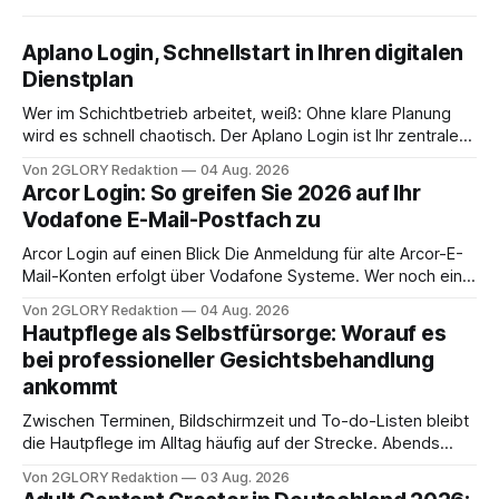
Aplano Login, Schnellstart in Ihren digitalen
Dienstplan
Wer im Schichtbetrieb arbeitet, weiß: Ohne klare Planung
wird es schnell chaotisch. Der Aplano Login ist Ihr zentraler
Zugangspunkt, um dienstpläne, zeiterfassung,
Von 2GLORY Redaktion
04 Aug. 2026
abwesenheiten und die gesamte kommunikation rund um
Arcor Login: So greifen Sie 2026 auf Ihr
Ihr personal digital zu organisieren. In diesem Leitfaden
Vodafone E-Mail-Postfach zu
erfahren Sie alles, was Sie für einen reibungslosen Einstieg
brauchen, von der Registrierung
Arcor Login auf einen Blick Die Anmeldung für alte Arcor-E-
Mail-Konten erfolgt über Vodafone Systeme. Wer noch eine
e mail adresse mit der Endung @arcor.de oder @arcor.net
Von 2GLORY Redaktion
04 Aug. 2026
besitzt, loggt sich heute über das Vodafone E-Mail & Cloud
Hautpflege als Selbstfürsorge: Worauf es
Portal ein. Der klassische Arcor Login über mail.
bei professioneller Gesichtsbehandlung
ankommt
Zwischen Terminen, Bildschirmzeit und To-do-Listen bleibt
die Hautpflege im Alltag häufig auf der Strecke. Abends
schnell abschminken, morgens eine Creme aus der
Von 2GLORY Redaktion
03 Aug. 2026
Drogerie – mehr ist zeitlich oft nicht drin. Dabei reagiert die