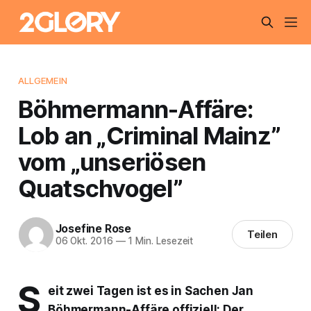
ALLGEMEIN
Böhmermann-Affäre:
Lob an „Criminal Mainz”
vom „unseriösen
Quatschvogel”
Josefine Rose
Teilen
06 Okt. 2016
—
1 Min. Lesezeit
S
eit zwei Tagen ist es in Sachen Jan
Böhmermann-Affäre offiziell: Der