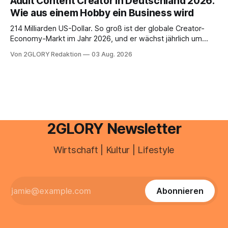
Adult Content Creator in Deutschland 2026:
Haut empfindlich auf Stress, Schlafmangel und
Wie aus einem Hobby ein Business wird
Umwelteinflüsse: Sie wirkt müde, spannt oder neigt zu
Unreinheiten. Professionelle
214 Milliarden US-Dollar. So groß ist der globale Creator-
Economy-Markt im Jahr 2026, und er wächst jährlich um
mehr als 22 Prozent. Was lange als Nischenphänomen galt,
Von 2GLORY Redaktion
03 Aug. 2026
ist längst ein ernstzunehmender Wirtschaftszweig. Weltweit
sind über 200 Millionen Menschen als Creator aktiv, allein in
Deutschland geht der Markt in
2GLORY Newsletter
Wirtschaft | Kultur | Lifestyle
Abonnieren