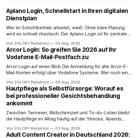
Aplano Login, Schnellstart in Ihren digitalen
Dienstplan
Wer im Schichtbetrieb arbeitet, weiß: Ohne klare Planung
wird es schnell chaotisch. Der Aplano Login ist Ihr zentraler
Zugangspunkt, um dienstpläne, zeiterfassung,
Von 2GLORY Redaktion
04 Aug. 2026
abwesenheiten und die gesamte kommunikation rund um
Arcor Login: So greifen Sie 2026 auf Ihr
Ihr personal digital zu organisieren. In diesem Leitfaden
Vodafone E-Mail-Postfach zu
erfahren Sie alles, was Sie für einen reibungslosen Einstieg
brauchen, von der Registrierung
Arcor Login auf einen Blick Die Anmeldung für alte Arcor-E-
Mail-Konten erfolgt über Vodafone Systeme. Wer noch eine
e mail adresse mit der Endung @arcor.de oder @arcor.net
Von 2GLORY Redaktion
04 Aug. 2026
besitzt, loggt sich heute über das Vodafone E-Mail & Cloud
Hautpflege als Selbstfürsorge: Worauf es
Portal ein. Der klassische Arcor Login über mail.
bei professioneller Gesichtsbehandlung
ankommt
Zwischen Terminen, Bildschirmzeit und To-do-Listen bleibt
die Hautpflege im Alltag häufig auf der Strecke. Abends
schnell abschminken, morgens eine Creme aus der
Von 2GLORY Redaktion
03 Aug. 2026
Drogerie – mehr ist zeitlich oft nicht drin. Dabei reagiert die
Adult Content Creator in Deutschland 2026:
Haut empfindlich auf Stress, Schlafmangel und