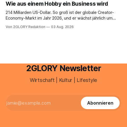
Wie aus einem Hobby ein Business wird
Umwelteinflüsse: Sie wirkt müde, spannt oder neigt zu
Unreinheiten. Professionelle
214 Milliarden US-Dollar. So groß ist der globale Creator-
Economy-Markt im Jahr 2026, und er wächst jährlich um
mehr als 22 Prozent. Was lange als Nischenphänomen galt,
Von 2GLORY Redaktion
03 Aug. 2026
ist längst ein ernstzunehmender Wirtschaftszweig. Weltweit
sind über 200 Millionen Menschen als Creator aktiv, allein in
Deutschland geht der Markt in
2GLORY Newsletter
Wirtschaft | Kultur | Lifestyle
Abonnieren