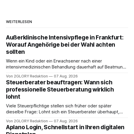
WEITERLESEN
Außerklinische Intensivpflege in Frankfurt:
Worauf Angehörige bei der Wahl achten
sollten
Wenn ein Kind oder ein Erwachsener nach einer
intensivmedizinischen Behandlung dauerhaft auf Beatmung
oder eine engmaschige pflegerische Versorgung
Von 2GLORY Redaktion
07 Aug. 2026
angewiesen ist, stellt sich für Familien eine schwierige
Steuerberater beauftragen: Wann sich
Frage: Muss die Versorgung dauerhaft in der Klinik bleiben –
professionelle Steuerberatung wirklich
oder ist ein Leben zu Hause möglich? Die außerklinische
lohnt
Intensivpflege bietet genau diese Alternative: Sie
Viele Steuerpflichtige stellen sich früher oder später
dieselbe Frage: Lohnt sich ein Steuerberater überhaupt,
oder lässt sich die Steuererklärung auch in Eigenregie
Von 2GLORY Redaktion
07 Aug. 2026
erledigen? Die kurze Antwort: Bei einfachen
Aplano Login, Schnellstart in Ihren digitalen
Einkommensverhältnissen reicht häufig eine Steuersoftware