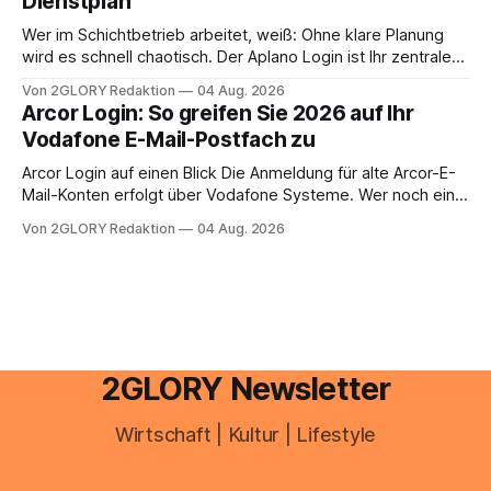
Dienstplan
aus – sobald jedoch mehrere Einkunftsarten
zusammentreffen oder größere finanzielle Veränderungen
Wer im Schichtbetrieb arbeitet, weiß: Ohne klare Planung
anstehen, zahlt sich professionelle Unterstützung meist
wird es schnell chaotisch. Der Aplano Login ist Ihr zentraler
aus.
Zugangspunkt, um dienstpläne, zeiterfassung,
Von 2GLORY Redaktion
04 Aug. 2026
abwesenheiten und die gesamte kommunikation rund um
Arcor Login: So greifen Sie 2026 auf Ihr
Ihr personal digital zu organisieren. In diesem Leitfaden
Vodafone E-Mail-Postfach zu
erfahren Sie alles, was Sie für einen reibungslosen Einstieg
brauchen, von der Registrierung
Arcor Login auf einen Blick Die Anmeldung für alte Arcor-E-
Mail-Konten erfolgt über Vodafone Systeme. Wer noch eine
e mail adresse mit der Endung @arcor.de oder @arcor.net
Von 2GLORY Redaktion
04 Aug. 2026
besitzt, loggt sich heute über das Vodafone E-Mail & Cloud
Portal ein. Der klassische Arcor Login über mail.
2GLORY Newsletter
Wirtschaft | Kultur | Lifestyle