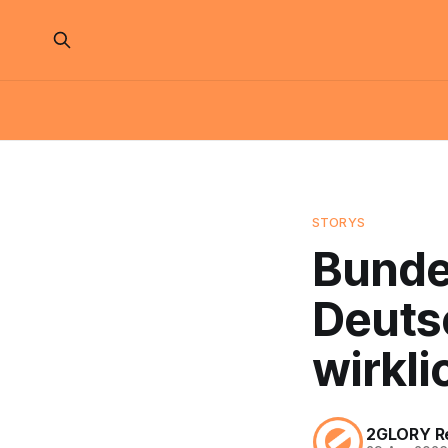
STORYS
Bunde
Deuts
wirkli
2GLORY R