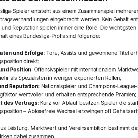
sliga-Spieler entsteht aus einem Zusammenspiel mehrerer
tragsverhandlungen eingebracht werden. Kein Gehalt en
 und Reputation spielen immer eine Rolle. Die wichtigsten 
alt eines Bundesliga-Profis sind folgende:
aten und Erfolge:
Tore, Assists und gewonnene Titel er
position direkt;
und Position
: Offensivspieler mit internationalem Marktwe
mehr als Spezialisten in weniger exponierten Rollen;
und Reputation:
Nationalspieler und Champions-League-
ngfaktor wertvoller und erhalten entsprechende Prämien;
t des Vertrags:
Kurz vor Ablauf besitzen Spieler die stär
sposition – Ablösefreie Wechsel erzwingen oft Gehaltse
aus Leistung, Marktwert und Vereinsambition bestimmt da
wirken dabei zusammen.