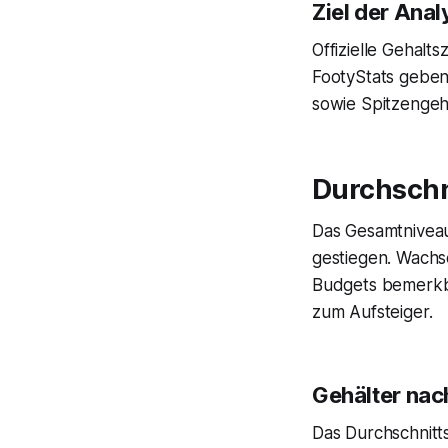
Ziel der Ana
Offizielle Gehalt
FootyStats geben 
sowie Spitzengehä
Durchschni
Das Gesamtniveau
gestiegen. Wachs
Budgets bemerkb
zum Aufsteiger.
Gehälter nac
Das Durchschnitts