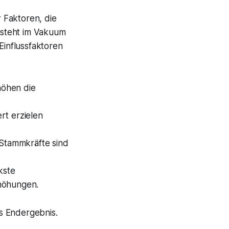
 Faktoren, die
tsteht im Vakuum
Einflussfaktoren
höhen die
rt erzielen
Stammkräfte sind
kste
rhöhungen.
s Endergebnis.