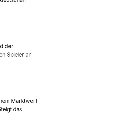
 deutschen
nd der
en Spieler an
hohem Marktwert
teigt das